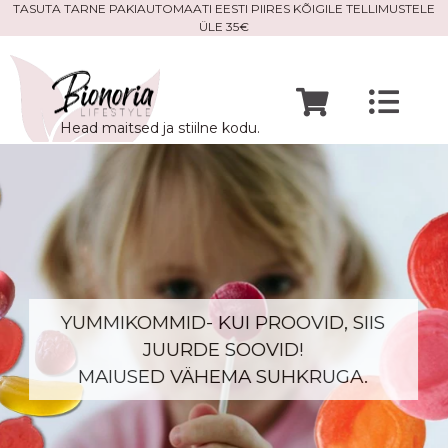
Skip
TASUTA TARNE PAKIAUTOMAATI EESTI PIIRES KÕIGILE TELLIMUSTELE
ÜLE 35€
to
content
Togg
Head maitsed ja stiilne kodu.
Navi
Avaleht
Mine po
Meist
YUMMIKOMMID- KUI PROOVID, SIIS
JUURDE SOOVID!
Kontak
MAIUSED VÄHEMA SUHKRUGA.