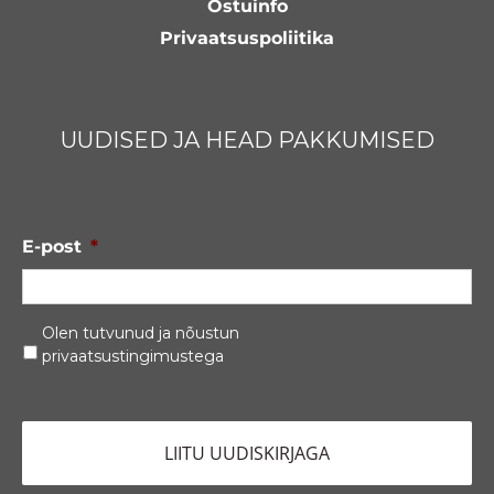
Ostuinfo
Privaatsuspoliitika
UUDISED JA HEAD PAKKUMISED
E-post
*
Privaatsustingimused
*
Olen tutvunud ja nõustun
privaatsustingimustega