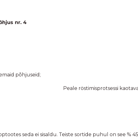
Hetkel otsas
Mahe Energiapall (toor)- Mandel ja