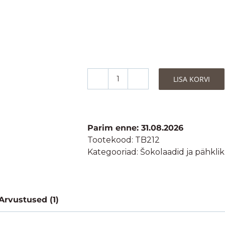
LISA KORVI
Teo&Bia
Mahe
Pähkli-
Šokolaadikreem
Parim enne: 31.08.2026
(Premium)-
Tootekood:
TB212
212g
Kategooriad:
Šokolaadid ja pähkli
kogus
Arvustused (1)