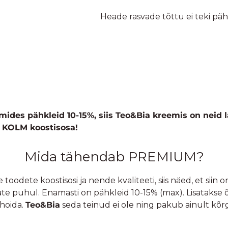
Šokolaad 36g
€
1,95
KASULIK INFO
Ostuinfo
Privaatsuspoliitika