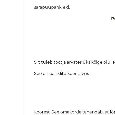
Teo&Bia Mahe Mandlikreem (Premium)-