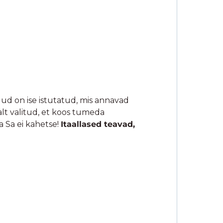
uud on ise istutatud, mis annavad
alt valitud, et koos tumeda
a Sa ei kahetse!
Itaallased teavad,
, maitse, aroomi, kooritavuse ja