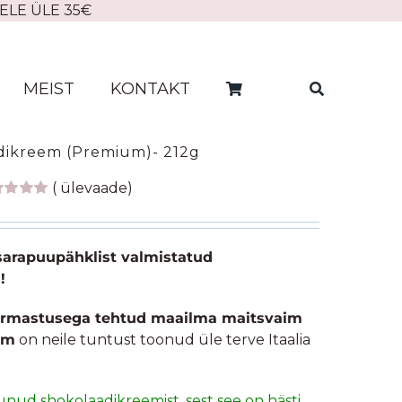
ELE ÜLE 35€
MEIST
KONTAKT
dikreem (Premium)- 212g
(
ülevaade)
natud
/5
ndi
nangu
 sarapuupähklist valmistatud
al
!
 armastusega tehtud maailma maitsvaim
em
on neile tuntust toonud üle terve Itaalia
tunud shokolaadikreemist, sest see on hästi