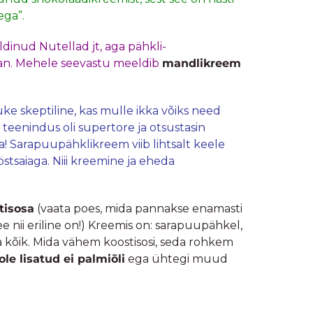
ega”.
ldinud Nutellad jt, aga pähkli-
an. Mehele seevastu meeldib
mandlikreem
tuke skeptiline, kas mulle ikka võiks need
teenindus oli supertore ja otsustasin
! Sarapuupähklikreem viib lihtsalt keele
stsaiaga. Niii kreemine ja eheda
tisosa
(vaata poes, mida pannakse enamasti
see nii eriline on!) Kreemis on: sarapuupähkel,
 kõik. Mida vähem koostisosi, seda rohkem
 ole lisatud ei palmiõli
ega ühtegi muud