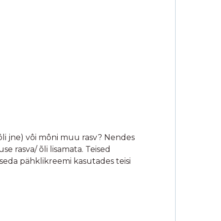
äilib kauem kui teistel sortidel.
ausa 46%. Siia on lisatud veel mõru
on
pähklisisaldus oluliselt suurem
kui
id ja rasvasid, et põhikoostisosi vähem
eimat kvaliteeti.