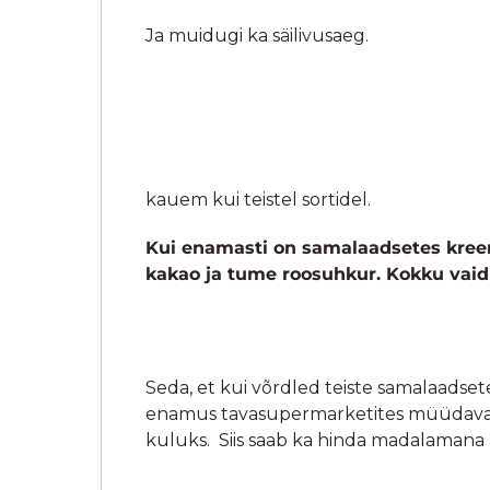
212g
€
8,90
Hinnanguga
Laos
5.00
/ 5
Lisa korvi
BIONORIA OÜ
info@bionoria.com
+372 5859 8621
Unipiha tee 5, Reola, Kambja,
Tartumaa 61707