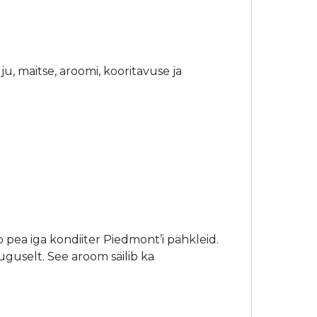
 pea iga kondiiter Piedmont’i pähkleid.
guselt. See aroom säilib ka
ôli jne) vôi môni muu rasv? Nendes
e rasva/ õli lisamata. Teised
i sarapuupähkleid.
0% oma koorest. See omakorda