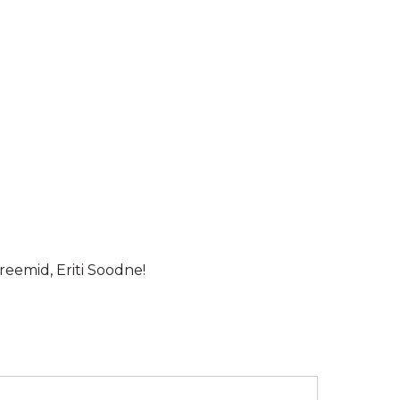
kreemid
,
Eriti Soodne!