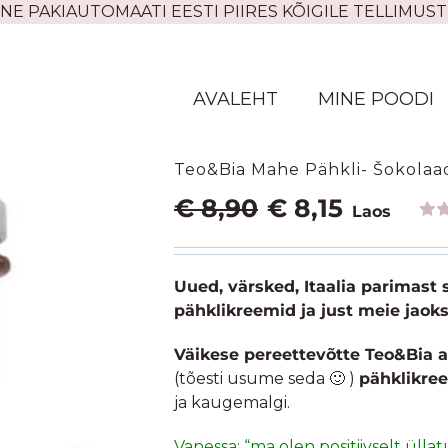
NE PAKIAUTOMAATI EESTI PIIRES KÕIGILE TELLIMUST
AVALEHT
MINE POODI
Teo&Bia Mahe Pähkli- Šokolaa
Algne
Praegune
€
8,90
€
8,15
Laos
hind
hind
Hin
1
oli:
on:
5.00
klie
€ 8,90.
€ 8,15.
hin
Uued, värsked, Itaalia parimast
põhj
pähklikreemid ja just meie jaoks
Väikese pereettevõtte Teo&Bia
(tõesti usume seda 🙂 )
pähklikre
ja kaugemalgi.
Vanessa: “ma olen positiivselt ülla