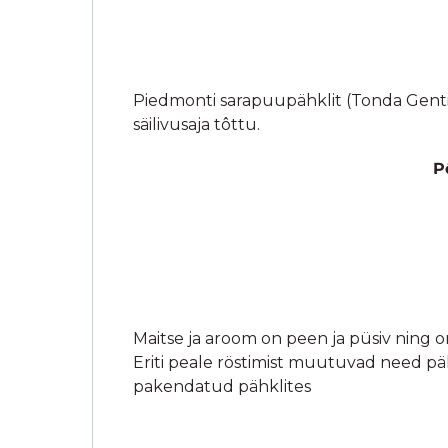
Pôhjus nr. 2
Maitse ja aroom on peen ja püsiv ning o
Eriti peale röstimist muutuvad need pä
pakendatud pähklites
Pôhjus nr. 3
Kas oled märganud, et pea kôikides pähk
pähklites on loomulikud rasvad nii head 
pähklisordid seda ei vôimalda
Ehk, 
Pôhjus nr. 4
Siit tuleb tootja arvates üks kõige olul
See on pähklite kooritavus.
Peale r
tähendab, et lõpptootes seda ei sisaldu.