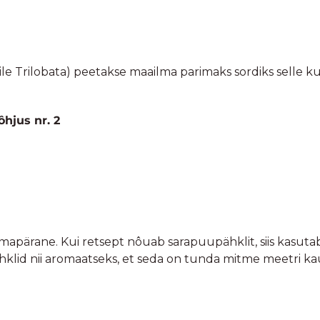
mapärane. Kui retsept nôuab sarapuupähklit, siis kasutab
hklid nii aromaatseks, et seda on tunda mitme meetri kau
likreemides on üheks koostisosaks mingi ôli (tihti palmi
ja piisavad, et vôimaldavad saada sellise kreemise tulemus
et Teo&Bia ei saa toota seda pähklikreemi kasutades teis
isemaid põhjuseid;
östimisprotsessi kaotavad Piedmont’i sarapuupähklid 9
 Teiste sortide puhul on see % 45!