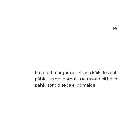
Ja muidugi ka säilivusaeg.
Heade ras
Kui enamasti on samalaadsetes kreemi
kakao ja tume roosuhkur. Kokku vaid
Seda, et kui võrdled teiste samalaadsete 
enamus tavasupermarketites müüdavate p
kuluks. Siis saab ka hinda madalamana
Seotud tooted