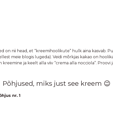
ed on nii head, et “kreemihoolikute” hulk aina kasvab. P
ellest meie blogis lugeda). Veidi mõrkjas kakao on hoolik
reemine ja keelt alla viiv “crema alla nocciola”. Proovi j
Põhjused, miks just see kreem 😉
 Trilobata) peetakse maailma parimaks sordiks selle kuju