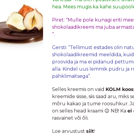
hea. Mees mugis ka kahe suupool
Piret: “Mulle pole kunagi eriti mee
shokolaadikreemi ma juba armast
“.
Gersti: “Tellimust esitades olin na
shokolaadikreemid meeldida, kuid 
proovida ja ma ei pidanud pettuma
alla. Kindel uus lemmik pudru ja rö
pähklimaitsega”.
Selles kreemis on vaid
KOLM koos
kreemide sisse, siis saad aru, miks 
mõru kakao ja tume roosuhkur. Ja
on selles head kraami 😉 NB! Ka
ei
rasvainet või õli.
Loe arvustust
siit
!