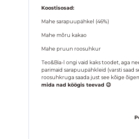
Koostisosad:
Mahe sarapuupähkel (46%)
Mahe mõru kakao
Mahe pruun roosuhkur
Teo&Bia-l ongi vaid kaks toodet, aga ne
parimaid sarapuupähkleid (varsti saad s
roosuhkruga saada just see kõige õigem k
mida nad köögis teevad 😉
Pôhjus nr. 1
Piedmonti sarapuupähklit (Tonda Gentile
säilivusaja tôttu.