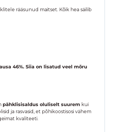
UUDISED JA HEAD PAKKUMISED
E-post
*
Privaatsustingimused
*
Olen tutvunud ja nõustun
privaatsustingimustega