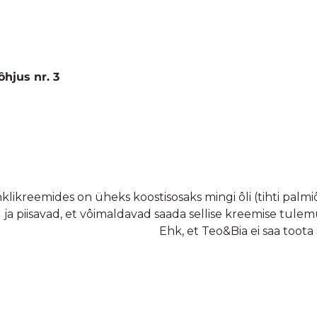
vade tõttu ei teki pähklitele rääsunud maitset. Kõik hea s
des pähkleid 10-15%, siis Teo&Bia kreemis on neid l
 KOLM koostisosa!
Mida tähendab PREMIUM?
toodete koostisosi ja nende kvaliteeti, siis näed, et siin 
uhul. Enamasti on pähkleid 10-15% (max). Lisatakse õlis
 hoida.
Teo&Bia
seda teinud ei ole ning pakub ainult kõrg