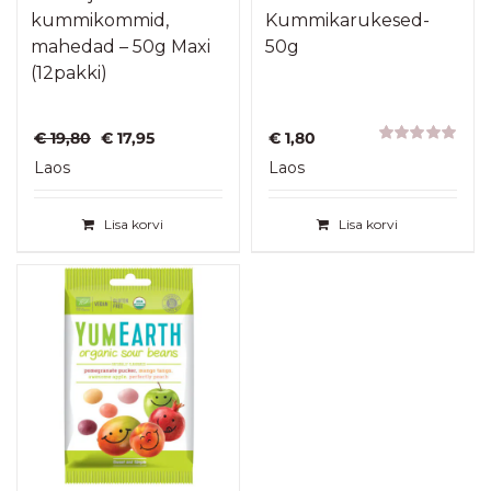
kummikommid,
Kummikarukesed-
mahedad – 50g Maxi
50g
(12pakki)
Algne
Praegune
€
19,80
€
17,95
€
1,80
hind
hind
Hinnanguga
Laos
Laos
5.00
/ 5
oli:
on:
€ 19,80.
€ 17,95.
Lisa korvi
Lisa korvi