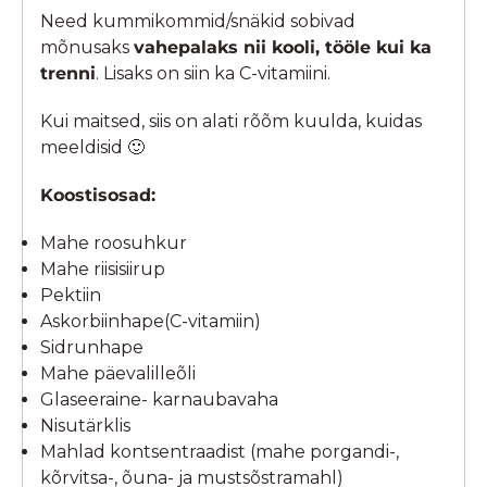
Need kummikommid/snäkid sobivad
mõnusaks
vahepalaks nii kooli, tööle kui ka
trenni
. Lisaks on siin ka C-vitamiini.
Kui maitsed, siis on alati rõõm kuulda, kuidas
meeldisid 🙂
Koostisosad:
Mahe roosuhkur
Mahe riisisiirup
Pektiin
Askorbiinhape(C-vitamiin)
Sidrunhape
Mahe päevalilleõli
Glaseeraine- karnaubavaha
Nisutärklis
Mahlad kontsentraadist (mahe porgandi-,
kõrvitsa-, õuna- ja mustsõstramahl)