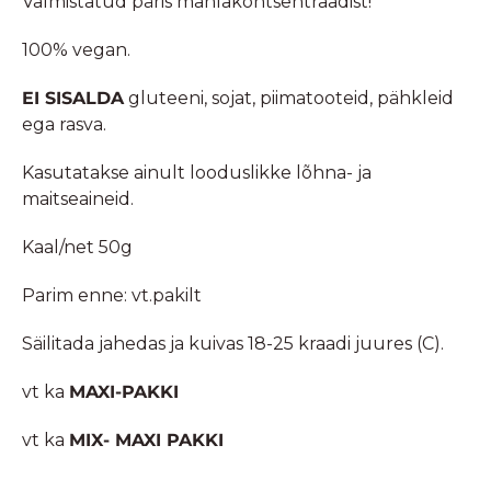
Valmistatud päris mahlakontsentraadist!
100% vegan.
EI SISALDA
gluteeni, sojat, piimatooteid, pähkleid
ega rasva.
Kasutatakse ainult looduslikke lõhna- ja
maitseaineid.
Kaal/net 50g
Parim enne: vt.pakilt
Säilitada jahedas ja kuivas 18-25 kraadi juures (C).
vt ka
MAXI-PAKKI
vt ka
MIX- MAXI PAKKI