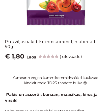
Puuviljasnäkid-kummikommid, mahedad –
50g
€
1,80
(
ülevaade)
Laos
Hinnatud
1
5.00
/5
kliendi
hinnangu
Yumearth vegan kummikommid/snäkid kuuluvad
põhjal
kindlalt meie TOP3 toodete hulka 🙂
Pakis on assortii: banaan, maasikas, kirss ja
virsik!