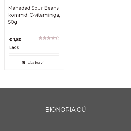
Mahedad Sour Beans
kommid, C-vitamiiniga,
50g
€
1,80
Hinnanguga
Laos
4.50
/ 5
Lisa korvi
BIONORIA OÜ