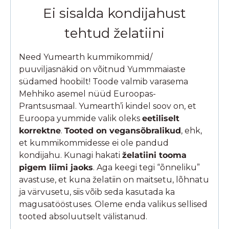
Ei sisalda kondijahust
tehtud želatiini
Need Yumearth kummikommid/
puuviljasnäkid on võitnud Yummmaiaste
südamed hoobilt! Toode valmib varasema
Mehhiko asemel nüüd Euroopas-
Prantsusmaal. Yumearth’i kindel soov on, et
Euroopa yummide valik oleks
eetiliselt
korrektne
.
Tooted on vegansõbralikud
, ehk,
et kummikommidesse ei ole pandud
kondijahu. Kunagi hakati
želatiini tooma
pigem liimi jaoks
. Aga keegi tegi “õnneliku”
avastuse, et kuna želatiin on maitsetu, lõhnatu
ja värvusetu, siis võib seda kasutada ka
magusatööstuses. Oleme enda valikus sellised
tooted absoluutselt välistanud.