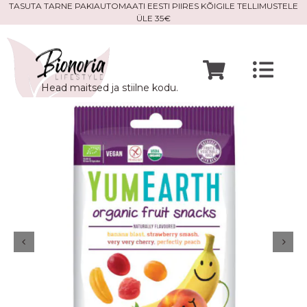
Skip
TASUTA TARNE PAKIAUTOMAATI EESTI PIIRES KÕIGILE TELLIMUSTELE
ÜLE 35€
to
content
Togg
Head maitsed ja stiilne kodu.
Navi
Avaleht
Mine po
Meist
Kontak