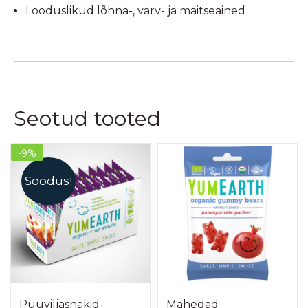
Looduslikud lõhna-, värv- ja maitseained
Seotud tooted
-9%
Soodus!
Puuviljasnäkid-
Mahedad