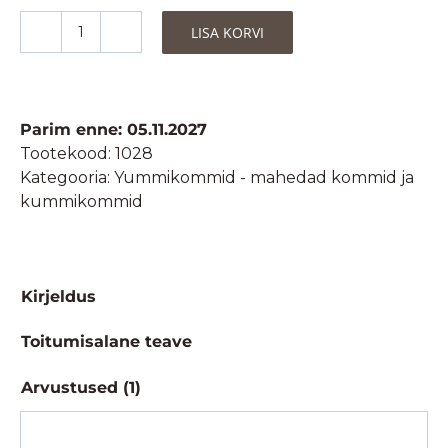
LISA KORVI
Puuviljasnäkid-
kummikommid,
mahedad
-
Parim enne: 05.11.2027
50g
Tootekood:
1028
kogus
Kategooria:
Yummikommid - mahedad kommid ja
kummikommid
Kirjeldus
Toitumisalane teave
Arvustused (1)