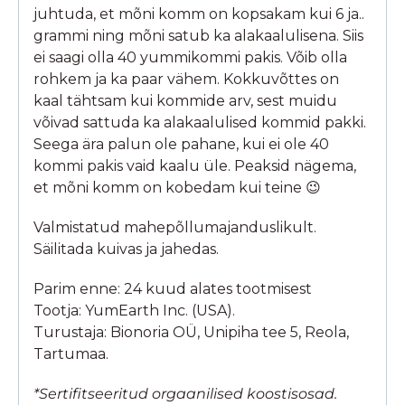
juhtuda, et mõni komm on kopsakam kui 6 ja..
grammi ning mõni satub ka alakaalulisena. Siis
ei saagi olla 40 yummikommi pakis. Võib olla
rohkem ja ka paar vähem. Kokkuvõttes on
kaal tähtsam kui kommide arv, sest muidu
võivad sattuda ka alakaalulised kommid pakki.
Seega ära palun ole pahane, kui ei ole 40
kommi pakis vaid kaalu üle. Peaksid nägema,
et mõni komm on kobedam kui teine 😉
Valmistatud mahepõllumajanduslikult.
Säilitada kuivas ja jahedas.
Parim enne: 24 kuud alates tootmisest
Tootja: YumEarth Inc. (USA).
Turustaja: Bionoria OÜ, Unipiha tee 5, Reola,
Tartumaa.
*Sertifitseeritud orgaanilised koostisosad.