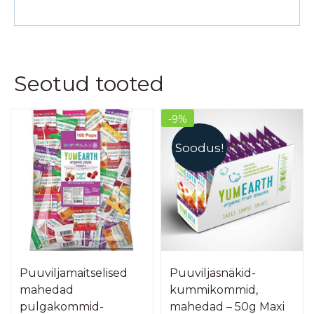
Seotud tooted
-9%
Soodus!
Puuviljamaitselised
Puuviljasnäkid-
mahedad
kummikommid,
pulgakommid-
mahedad – 50g Maxi