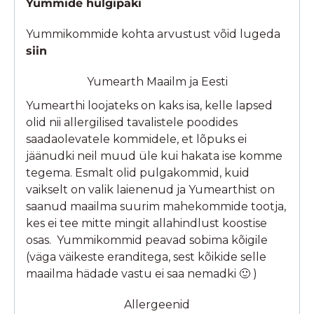
Yummide hulgipaki
Yummikommide kohta arvustust võid lugeda
siin
Yumearth Maailm ja Eesti
Yumearthi loojateks on kaks isa, kelle lapsed
olid nii allergilised tavalistele poodides
saadaolevatele kommidele, et lõpuks ei
jäänudki neil muud üle kui hakata ise komme
tegema. Esmalt olid pulgakommid, kuid
vaikselt on valik laienenud ja Yumearthist on
saanud maailma suurim mahekommide tootja,
kes ei tee mitte mingit allahindlust koostise
osas. Yummikommid peavad sobima kõigile
(väga väikeste eranditega, sest kõikide selle
maailma hädade vastu ei saa nemadki 🙂 )
Allergeenid