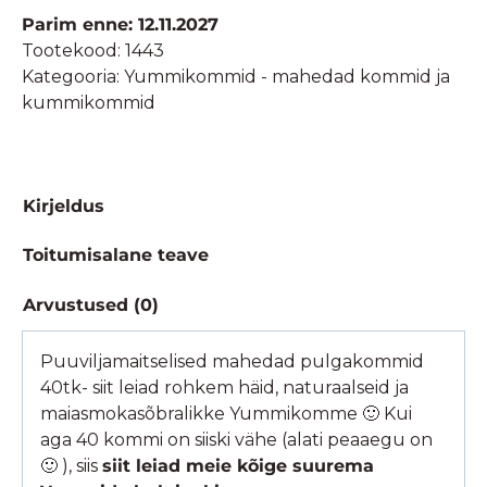
40tk
Parim enne: 12.11.2027
kogus
Tootekood:
1443
Kategooria:
Yummikommid - mahedad kommid ja
kummikommid
Kirjeldus
Toitumisalane teave
Arvustused (0)
Puuviljamaitselised mahedad pulgakommid
40tk- siit leiad rohkem häid, naturaalseid ja
maiasmokasõbralikke Yummikomme 🙂 Kui
aga 40 kommi on siiski vähe (alati peaaegu on
🙂 ), siis
siit leiad meie kõige suurema