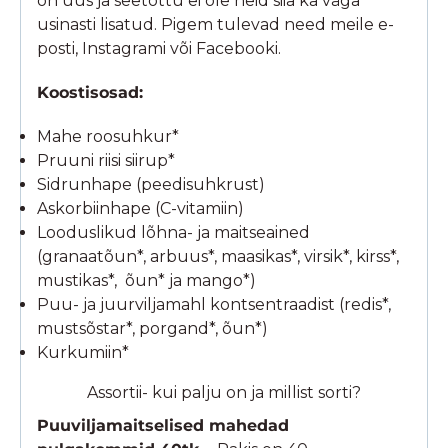
on uus ja seetõttu ei ole neid siia ka väga
usinasti lisatud. Pigem tulevad need meile e-
posti, Instagrami või Facebooki.
Koostisosad:
Mahe roosuhkur*
Pruuni riisi siirup*
Sidrunhape (peedisuhkrust)
Askorbiinhape (C-vitamiin)
Looduslikud lõhna- ja maitseained
(granaatõun*, arbuus*, maasikas*, virsik*, kirss*,
mustikas*, õun* ja mango*)
Puu- ja juurviljamahl kontsentraadist (redis*,
mustsõstar*, porgand*, õun*)
Kurkumiin*
Assortii- kui palju on ja millist sorti?
Puuviljamaitselised mahedad