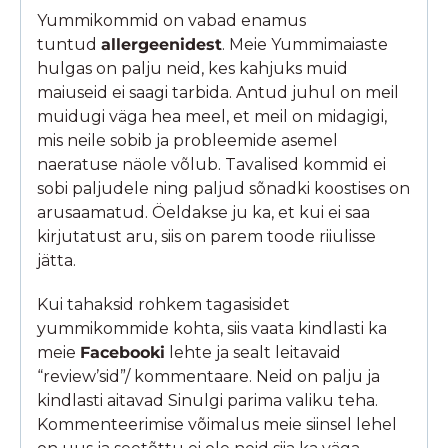
Yummikommid on vabad enamus
tuntud
allergeenidest
. Meie Yummimaiaste
hulgas on palju neid, kes kahjuks muid
maiuseid ei saagi tarbida. Antud juhul on meil
muidugi väga hea meel, et meil on midagigi,
mis neile sobib ja probleemide asemel
naeratuse näole võlub. Tavalised kommid ei
sobi paljudele ning paljud sõnadki koostises on
arusaamatud. Öeldakse ju ka, et kui ei saa
kirjutatust aru, siis on parem toode riiulisse
jätta.
Kui tahaksid rohkem tagasisidet
yummikommide kohta, siis vaata kindlasti ka
meie
Facebooki
lehte ja sealt leitavaid
“review’sid”/ kommentaare. Neid on palju ja
kindlasti aitavad Sinulgi parima valiku teha.
Kommenteerimise võimalus meie siinsel lehel