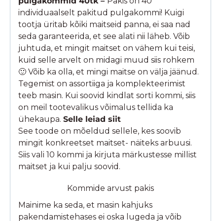
pulgakommid 40tk –
Pakis on 40
individuaalselt pakitud pulgakommi! Kuigi
tootja üritab kõiki maitseid panna, ei saa nad
seda garanteerida, et see alati nii läheb. Võib
juhtuda, et mingit maitset on vähem kui teisi,
kuid selle arvelt on midagi muud siis rohkem
🙂 Võib ka olla, et mingi maitse on välja jäänud.
Tegemist on assortiiga ja komplekteerimist
teeb masin. Kui soovid kindlat sorti kommi, siis
on meil tootevalikus võimalus tellida ka
ühekaupa.
Selle leiad siit
See toode on mõeldud sellele, kes soovib
mingit konkreetset maitset- näiteks arbuusi.
Siis vali 10 kommi ja kirjuta märkustesse millist
maitset ja kui palju soovid.
Kommide arvust pakis
Mainime ka seda, et masin kahjuks
pakendamistehases ei oska lugeda ja võib