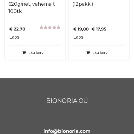
620g/net, vähemalt
(12pakki)
100tk
Algne
Praegune
€
22,70
€
19,80
€
17,95
Hinnanguga
hind
hind
Laos
Laos
5.00
/ 5
oli:
on:
€ 19,80.
€ 17,95.
Lisa korvi
Lisa korvi
BIONORIA OÜ
info@bionoria.com