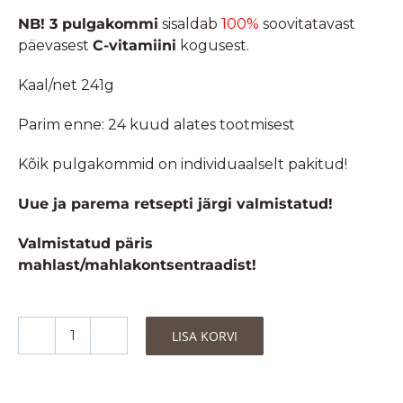
NB! 3 pulgakommi
sisaldab
100%
soovitatavast
päevasest
C-vitamiini
kogusest.
Kaal/net 241g
Parim enne: 24 kuud alates tootmisest
Kõik pulgakommid on individuaalselt pakitud!
Uue ja parema retsepti järgi valmistatud!
Valmistatud päris
mahlast/mahlakontsentraadist!
LISA KORVI
Puuviljamaitselised
mahedad
pulgakommid