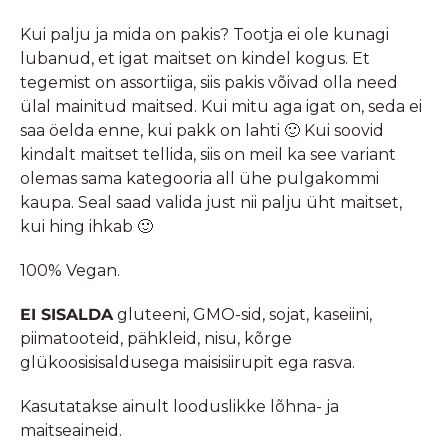
Kui palju ja mida on pakis? Tootja ei ole kunagi
lubanud, et igat maitset on kindel kogus. Et
tegemist on assortiiga, siis pakis võivad olla need
ülal mainitud maitsed. Kui mitu aga igat on, seda ei
saa öelda enne, kui pakk on lahti 🙂 Kui soovid
kindalt maitset tellida, siis on meil ka see variant
olemas sama kategooria all ühe pulgakommi
kaupa. Seal saad valida just nii palju üht maitset,
kui hing ihkab 🙂
100% Vegan.
EI SISALDA
gluteeni, GMO-sid, sojat, kaseiini,
piimatooteid, pähkleid, nisu, kõrge
glükoosisisaldusega maisisiirupit ega rasva.
Kasutatakse ainult looduslikke lõhna- ja
maitseaineid.