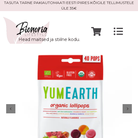
Skip
TASUTA TARNE PAKIAUTOMAATI EESTI PIIRES KÕIGILE TELLIMUSTELE
ÜLE 35€
to
content
Togg
Head maitsed ja stiilne kodu.
Navi
Avaleht
Mine po
Meist
Kontak