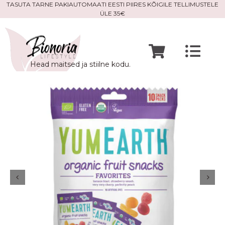
Skip
TASUTA TARNE PAKIAUTOMAATI EESTI PIIRES KÕIGILE TELLIMUSTELE
ÜLE 35€
to
content
Togg
Head maitsed ja stiilne kodu.
Navi
Avaleht
Mine po
Meist
Kontak