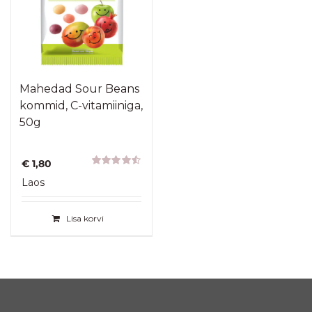
Mahedad Sour Beans
kommid, C-vitamiiniga,
50g
€
1,80
Hinnanguga
Laos
4.50
/ 5
Lisa korvi