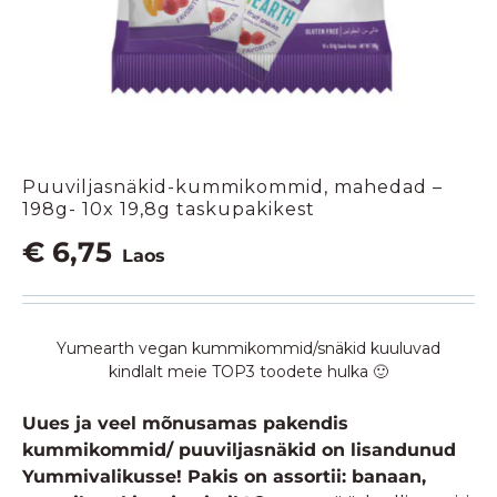
Puuviljasnäkid-kummikommid, mahedad –
198g- 10x 19,8g taskupakikest
€
6,75
Laos
Yumearth vegan kummikommid/snäkid kuuluvad
kindlalt meie TOP3 toodete hulka 🙂
Uues ja veel mõnusamas pakendis
kummikommid/ puuviljasnäkid on lisandunud
Yummivalikusse! Pakis on assortii: banaan,