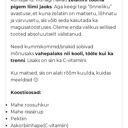
pigem liimi jaoks
. Aga keegi tegi “õnneliku”
avastuse, et kuna želatiin on maitsetu, lõhnatu
ja värvusetu, siis võib seda kasutada ka
magusatööstuses. Oleme enda valikus sellised
tooted absoluutselt välistanud.
Need kummikommid/snäkid sobivad
mõnusaks
vahepalaks nii kooli, tööle kui ka
trenni
. Lisaks on siin ka C-vitamiini.
Kui maitsed, siis on alati rõõm kuulda, kuidas
meeldisid 🙂
Koostisosad:
Mahe roosuhkur
Mahe riisisiirup
Pektiin
Askorbiinhape(C-vitamiin)