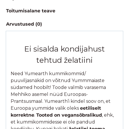
Toitumisalane teave
Arvustused (0)
Ei sisalda kondijahust
tehtud želatiini
Need Yumearth kummikommid/
puuviljasnäkid on võitnud Yummmaiaste
südamed hoobilt! Toode valmib varasema
Mehhiko asemel nüüd Euroopas-
Prantsusmaal. Yumearth’i kindel soov on, et
Euroopa yummide valik oleks
eetiliselt
korrektne
.
Tooted on vegansõbralikud
, ehk,
et kummikommidesse ei ole pandud
kondijahu. Kunagi hakati
želatiini tooma