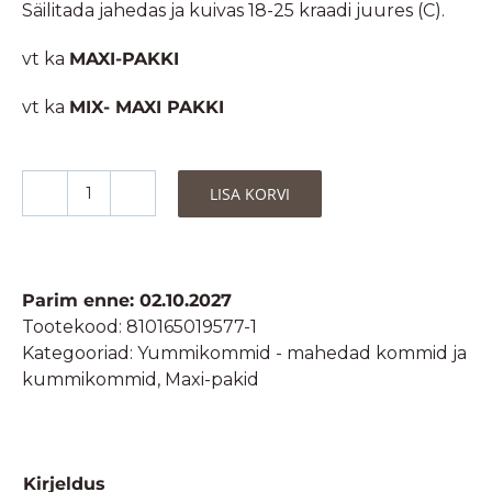
Säilitada jahedas ja kuivas 18-25 kraadi juures (C).
vt ka
MAXI-PAKKI
vt ka
MIX- MAXI PAKKI
LISA KORVI
Puuviljasnäkid-
kummikommid,
mahedad
-
Parim enne: 02.10.2027
198g-
Tootekood:
810165019577-1
10x
Kategooriad:
Yummikommid - mahedad kommid ja
19,8g
kummikommid
,
Maxi-pakid
taskupakikest
kogus
Kirjeldus