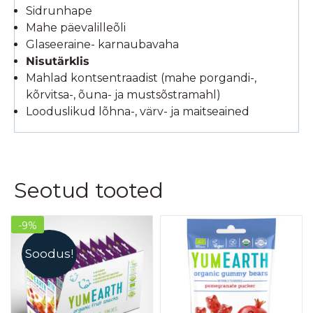
Sidrunhape
Mahe päevalilleõli
Glaseeraine- karnaubavaha
Nisutärklis
Mahlad kontsentraadist (mahe porgandi-,
kõrvitsa-, õuna- ja mustsõstramahl)
Looduslikud lõhna-, värv- ja maitseained
Seotud tooted
-9%
Soodus!