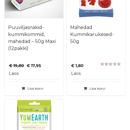
Puuviljasnäkid-
Mahedad
kummikommid,
Kummikarukesed-
mahedad – 50g Maxi
50g
(12pakki)
Algne
Praegune
€
19,80
€
17,95
€
1,80
hind
hind
Hinnanguga
Laos
Laos
5.00
/ 5
oli:
on:
€ 19,80.
€ 17,95.
Lisa korvi
Lisa korvi