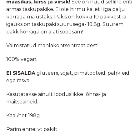
maasikas, kirss ja virsik!
See on nüüd selline eriti
armas taskupakike. Ei ole hirmu ka, et liiga palju
korraga maiustaks. Pakis on kokku 10 pakikest ja
igaüks on taskupaki suurusega- 19,8g. Suurem
pakk korraga on alati soodsam!
Valmistatud mahlakontsentraatidest!
100% vegan.
EI SISALDA
gluteeni, sojat, piimatooteid, pähkleid
ega rasva.
Kasutatakse ainult looduslikke lõhna- ja
maitseaineid.
Kaal/net 198g
Parim enne: vt.pakilt