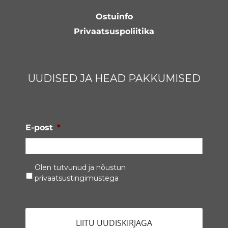
Ostuinfo
Privaatsuspoliitika
UUDISED JA HEAD PAKKUMISED
E-post
*
Privaatsustingimused
*
Olen tutvunud ja nõustun
privaatsustingimustega