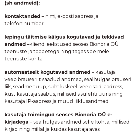
(sh andmeid):
kontaktanded
– nimi, e-posti aadress ja
telefoninumber
lepingu täitmise käigus kogutavad ja tekkivad
andmed
–kliendi eelistused seoses Bionoria OÜ
teenuste ja toodetega ning tagasiside meie
teenuste kohta.
automaatselt kogutavad andmed
– kasutaja
veebibrauserilt saadud andmed, sealhulgas brauseri
liik, seadme tüüp, suhtluskeel, veebisaidi aadress,
kust kasutaja saabus, milliseid sisulehti uuris ning
kasutaja IP-aadress ja muud liiklusandmed.
kasutaja toimingud seoses Bionoria OÜ e-
kirjadega
– sealhulgas andmed selle kohta, millised
kirjad ning millal ja kuidas kasutaja avas.