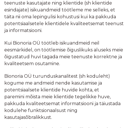
teenuste kasutajate ning klientide (sh klientide
esindajate) isikuandmeid töötleme me selleks, et
täita nii oma lepingulisi kohustusi kui ka pakkuda
potentsiaalsetele klientidele kvaliteetsemat teenust
ja informatsiooni.
Kui Bionoria OÜ töötleb isikuandmeid neil
eesmärkidel, on töötlemise õiguslikuks aluseks meie
õigustatud huvi tagada meie teenuste korrektne ja
kvaliteetsem osutamine.
Bionoria OÜ turunduskanalitest (sh koduleht)
kogume me andmeid nende kasutamise ja
potentsiaalsete klientide huvide kohta, et
paremini mõista meie klientide tegelikke huve,
pakkuda kvaliteetsemat informatsiooni ja täiustada
kodulehe funktsionaalsust ning
kasutajasõbralikkust.