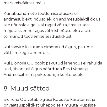
märkimisväärset mõju.
Kui isikuandmete töötlemise aluseks on
andmesubjekti nõusolek, on andmesubjektil õigus
see nõusolek igal ajal tagasi võtta, ilma et see
mõjutaks enne tagasivõtmist nõusoleku alusel
toimunud töötlemise seaduslikkust.
Kui soovite kasutada nimetatud õigusi, palume
võtta meiega ühendust.
Kui Bionoria OÜ poolt pakutud lahendus ei rahulda
teid, siis on teil õigus pöörduda Eesti Vabariigi
Andmekaitse Inspektsiooni ja kohtu poole.
8. Muud sätted
Bionoria OÜ võtab õiguse Küpsiste kasutamist ja
privaatsuspoliitikat ühepoolselt muuta. Küpsiste