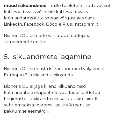
muud isikuandmed
– mille te olete teinud avalikult
kättesaadavaks või meile kättesaadavaks
kolmandate isikute sotsiaalvõrgustikes nagu
LinkedIn, Facebook, Google Plus, Instagram jt.
Bionoria OÜ ei töötle vastutava töötlejana
isikuandmete eriliike.
5. Isikuandmete jagamine
Bionoria OÜ ei edasta kliendi andmeid väljapoole
Euroopa (EU) Majanduspiirkonda.
Bionoria OÜ ei jaga kliendi isikuandmeid
kolmandatele osapooltele va allpool loetletud
tingimustel. Kõiki andmeid kasutatakse ainult
suhtlemiseks ja parema toote või teenuse
pakkumise eesmärgil.