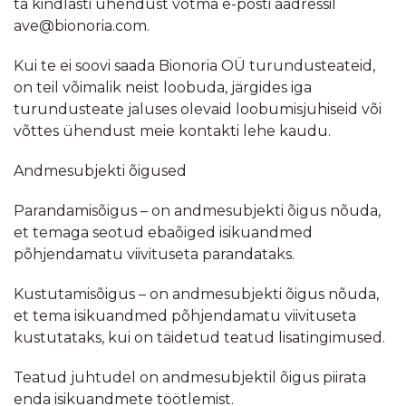
ta kindlasti ühendust võtma e-posti aadressil
ave@bionoria.com.
Kui te ei soovi saada Bionoria OÜ turundusteateid,
on teil võimalik neist loobuda, järgides iga
turundusteate jaluses olevaid loobumisjuhiseid või
võttes ühendust meie kontakti lehe kaudu.
Andmesubjekti õigused
Parandamisõigus – on andmesubjekti õigus nõuda,
et temaga seotud ebaõiged isikuandmed
põhjendamatu viivituseta parandataks.
Kustutamisõigus – on andmesubjekti õigus nõuda,
et tema isikuandmed põhjendamatu viivituseta
kustutataks, kui on täidetud teatud lisatingimused.
Teatud juhtudel on andmesubjektil õigus piirata
enda isikuandmete töötlemist.