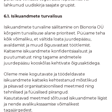
lahkunud uudiskirja saajate grupist.
6.1. Isikuandmete turvalisus
Isikuandmete turvaline säilitamine on Bionoria OÜ
kõrgeim turvalisuse alane prioriteet. Püüame teha
kõik võimaliku, et vältida loata juurdepääsu,
avaldamist ja muud õigusvastast töötlemist.
Kaitseme isikuandmete konfidentsiaalsust ja
puutumatust ning tagame andmetele
juurdepääsu kooskõlas kehtivate õigusaktidega.
Oleme meie kogutavate ja töödeldavate
isikuandmete kaitseks kehtestanud mõistlikud
ja piisavad organisatsioonilised meetmed ning
tehnilised ja füüsilised piirangud.
Kasutatavad meetmed sõltuvad isikuandmete liigist
ja nende avalikukssaamise võimalikest
tagajärgedest.