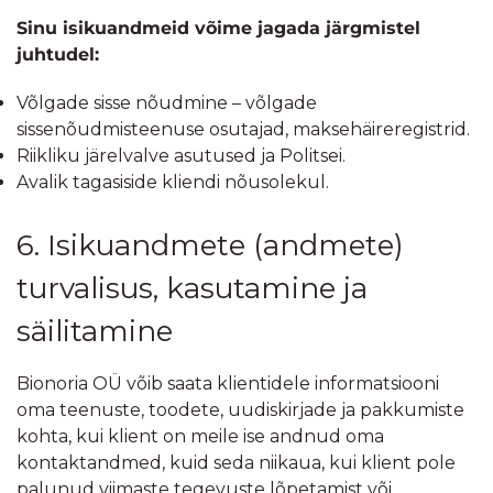
Sinu isikuandmeid võime jagada järgmistel
juhtudel:
Võlgade sisse nõudmine – võlgade
sissenõudmisteenuse osutajad, maksehäireregistrid.
Riikliku järelvalve asutused ja Politsei.
Avalik tagasiside kliendi nõusolekul.
6. Isikuandmete (andmete)
turvalisus, kasutamine ja
säilitamine
Bionoria OÜ võib saata klientidele informatsiooni
oma teenuste, toodete, uudiskirjade ja pakkumiste
kohta, kui klient on meile ise andnud oma
kontaktandmed, kuid seda niikaua, kui klient pole
palunud viimaste tegevuste lõpetamist või