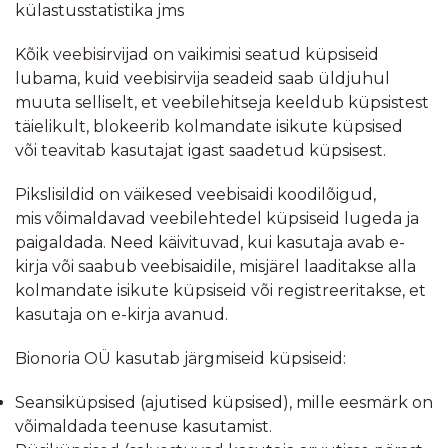
külastusstatistika jms
Kõik veebisirvijad on vaikimisi seatud küpsiseid
lubama, kuid veebisirvija seadeid saab üldjuhul
muuta selliselt, et veebilehitseja keeldub küpsistest
täielikult, blokeerib kolmandate isikute küpsised
või teavitab kasutajat igast saadetud küpsisest.
Pikslisildid on väikesed veebisaidi koodilõigud,
mis võimaldavad veebilehtedel küpsiseid lugeda ja
paigaldada. Need käivituvad, kui kasutaja avab e-
kirja või saabub veebisaidile, misjärel laaditakse alla
kolmandate isikute küpsiseid või registreeritakse, et
kasutaja on e-kirja avanud.
Bionoria OÜ kasutab järgmiseid küpsiseid:
Seansiküpsised (ajutised küpsised), mille eesmärk on
võimaldada teenuse kasutamist.