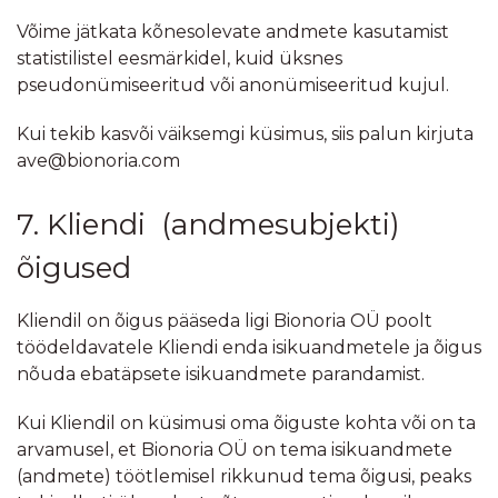
Võime jätkata kõnesolevate andmete kasutamist
statistilistel eesmärkidel, kuid üksnes
pseudonümiseeritud või anonümiseeritud kujul.
Kui tekib kasvõi väiksemgi küsimus, siis palun kirjuta
ave@bionoria.com
7. Kliendi (andmesubjekti)
õigused
Kliendil on õigus pääseda ligi Bionoria OÜ poolt
töödeldavatele Kliendi enda isikuandmetele ja õigus
nõuda ebatäpsete isikuandmete parandamist.
Kui Kliendil on küsimusi oma õiguste kohta või on ta
arvamusel, et Bionoria OÜ on tema isikuandmete
(andmete) töötlemisel rikkunud tema õigusi, peaks