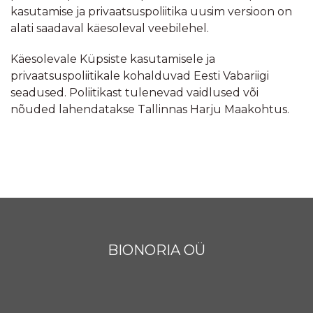
kasutamise ja privaatsuspoliitika uusim versioon on
alati saadaval käesoleval veebilehel.
Käesolevale Küpsiste kasutamisele ja
privaatsuspoliitikale kohalduvad Eesti Vabariigi
seadused. Poliitikast tulenevad vaidlused või
nõuded lahendatakse Tallinnas Harju Maakohtus.
BIONORIA OÜ