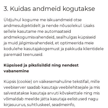
3. Kuidas andmeid kogutakse
Üldjuhul kogume me isikuandmeid otse
andmesubjektidelt ja nende nõusolekul. Lisaks
sellele kasutame me automaatseid
andmekogumisvahendeid, sealhulgas küpsiseid
ja muid jälgimisvahendeid, et optimeerida meie
kodulehe kasutajakogemust ja pakkuda klientidele
paremaid teenuseid.
Küpsised ja pikslisildid ning nendest
vabanemine
Küpsis (cookie) on väikesemahuline tekstifail, mille
veebiserver saadab kasutaja veebilehitsejale ja mis
salvestatakse kasutaja arvuti kõvakettale ning mis
võimaldab meelde jätta kasutaja eelistused nagu
kirjasuurus, suhtluskeel, seadmeinfo,