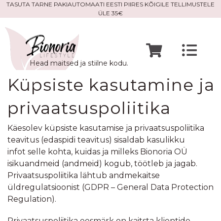
Skip
TASUTA TARNE PAKIAUTOMAATI EESTI PIIRES KÕIGILE TELLIMUSTELE
ÜLE 35€
to
content
Togg
Head maitsed ja stiilne kodu.
Navi
Avaleht
Küpsiste kasutamine ja
privaatsuspoliitika
Mine po
Käesolev küpsiste kasutamise ja privaatsuspoliitika
teavitus (edaspidi teavitus) sisaldab kasulikku
Meist
infot selle kohta, kuidas ja milleks Bionoria OÜ
isikuandmeid (andmeid) kogub, töötleb ja jagab.
Privaatsuspoliitika lähtub andmekaitse
Kontak
üldregulatsioonist (GDPR – General Data Protection
Regulation).
Privaatsuspoliitika eesmärk on kaitsta klientide