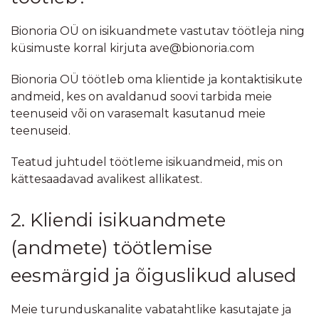
Bionoria OÜ on isikuandmete vastutav töötleja ning
küsimuste korral kirjuta ave@bionoria.com
Bionoria OÜ töötleb oma klientide ja kontaktisikute
andmeid, kes on avaldanud soovi tarbida meie
teenuseid või on varasemalt kasutanud meie
teenuseid.
Teatud juhtudel töötleme isikuandmeid, mis on
kättesaadavad avalikest allikatest.
2. Kliendi isikuandmete
(andmete) töötlemise
eesmärgid ja õiguslikud alused
Meie turunduskanalite vabatahtlike kasutajate ja