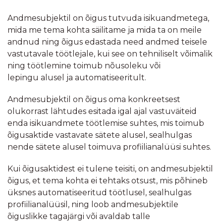
Andmesubjektil on õigus tutvuda isikuandmetega,
mida me tema kohta säilitame ja mida ta on meile
andnud ning õigus edastada need andmed teisele
vastutavale töötlejale, kui see on tehniliselt võimalik
ning töötlemine toimub nõusoleku või
lepingu alusel ja automatiseeritult.
Andmesubjektil on õigus oma konkreetsest
olukorrast lähtudes esitada igal ajal vastuväiteid
enda isikuandmete töötlemise suhtes, mis toimub
õigusaktide vastavate sätete alusel, sealhulgas
nende sätete alusel toimuva profiilianalüüsi suhtes.
Kui õigusaktidest ei tulene teisiti, on andmesubjektil
õigus, et tema kohta ei tehtaks otsust, mis põhineb
üksnes automatiseeritud töötlusel, sealhulgas
profiilianalüüsil, ning loob andmesubjektile
õiguslikke tagajärgi või avaldab talle