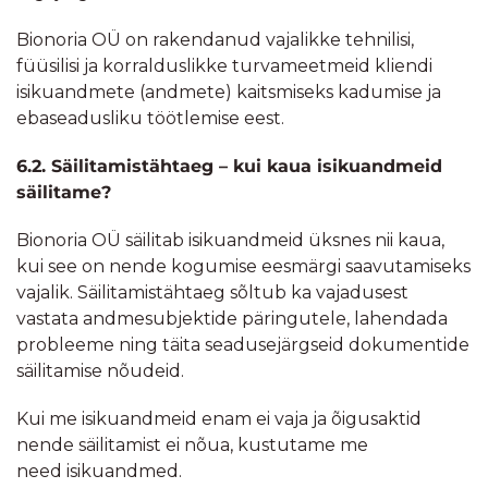
Bionoria OÜ on rakendanud vajalikke tehnilisi,
füüsilisi ja korralduslikke turvameetmeid kliendi
isikuandmete (andmete) kaitsmiseks kadumise ja
ebaseadusliku töötlemise eest.
6.2. Säilitamistähtaeg – kui kaua isikuandmeid
säilitame?
Bionoria OÜ säilitab isikuandmeid üksnes nii kaua,
kui see on nende kogumise eesmärgi saavutamiseks
vajalik. Säilitamistähtaeg sõltub ka vajadusest
vastata andmesubjektide päringutele, lahendada
probleeme ning täita seadusejärgseid dokumentide
säilitamise nõudeid.
Kui me isikuandmeid enam ei vaja ja õigusaktid
nende säilitamist ei nõua, kustutame me
need isikuandmed.