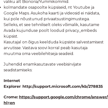
valiku alt Bionoria/Yummikommid.
kolmandate osapoolte küpsiseid, nt Youtube ja
Google Maps. Asukoha kaarti ja videosid ei näidata,
kui pole nõustunud privaatsustingimustega.
Selleks, et see tehniliselt oleks võimalik, kasutame
Avada kujunduse poolt loodud privacy_embeds
küpsist.
Kasutajal on õigus keelduda küpsiste salvestamisest
arvutisse. Vastava soovi korral peab kasutaja
muutma oma veebilehitseja seadeid.
Juhendid enamkasutavate veebisirvijate
seadistamiseks:
Internet
Explorer
:
http://support.microsoft.com/kb/278835
Crome:
https://support.google.com/chrome/answer
hl=en