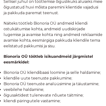
Sellisel juhul on töötlemise õiguslikuks aluseks meie
õigustatud huvi mõista paremini klientide vajadusi
ja pakkuda paremat teenust.
Näiteks töötleb Bionoria OÜ andmeid kliendi
ostukäitumise kohta, andmeid uudiskirjade
lugemise ja avamise kohta ning andmeid reklaamide
avamise kohta, eesmärgiga pakkuda kliendile tema
eelistatud pakkumisi ja sisu.
Bionoria OÜ töötleb isikuandmeid järgmistel
eesmärkidel:
Bionoria OÜ kliendibaasi loomine ja selle haldamine;
kliendile uute teenuste pakkumine;
Bionoria OÜ teenuste analüüsimine ja täiustamine;
veebilehe haldamine;
õigusaktidest tulenevate nõuete täitmine;
kliendi päringutele vastamine;