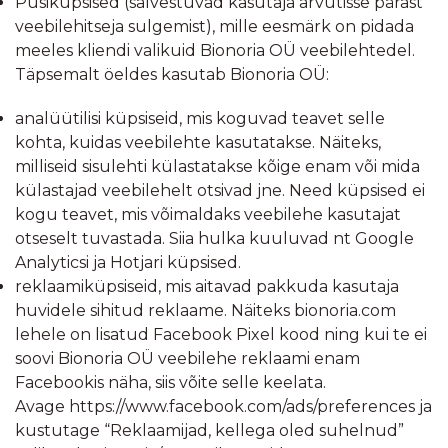
Püsiküpsised (salvestuvad kasutaja arvutisse pärast
veebilehitseja sulgemist), mille eesmärk on pidada
meeles kliendi valikuid Bionoria OÜ veebilehtedel.
Täpsemalt öeldes kasutab Bionoria OÜ:
analüütilisi küpsiseid, mis koguvad teavet selle
kohta, kuidas veebilehte kasutatakse. Näiteks,
milliseid sisulehti külastatakse kõige enam või mida
külastajad veebilehelt otsivad jne. Need küpsised ei
kogu teavet, mis võimaldaks veebilehe kasutajat
otseselt tuvastada. Siia hulka kuuluvad nt Google
Analyticsi ja Hotjari küpsised.
reklaamiküpsiseid, mis aitavad pakkuda kasutaja
huvidele sihitud reklaame. Näiteks bionoria.com
lehele on lisatud Facebook Pixel kood ning kui te ei
soovi Bionoria OÜ veebilehe reklaami enam
Facebookis näha, siis võite selle keelata.
Avage
https://www.facebook.com/ads/preferences
ja
kustutage “Reklaamijad, kellega oled suhelnud”