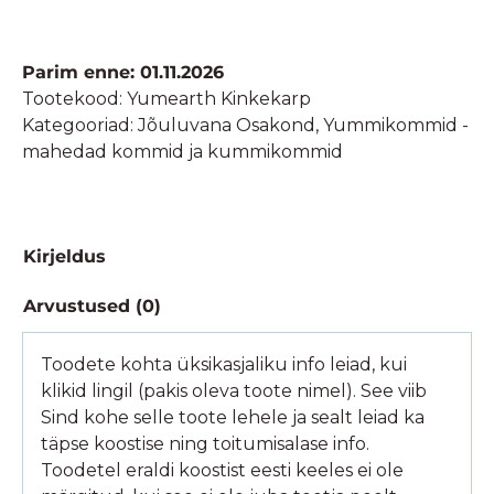
Kinkekarp
Yumearth
Valikuga
Parim enne: 01.11.2026
-
Tootekood:
Yumearth Kinkekarp
705g/net
Kategooriad:
Jõuluvana Osakond
,
Yummikommid -
kogus
mahedad kommid ja kummikommid
Kirjeldus
Arvustused (0)
Toodete kohta üksikasjaliku info leiad, kui
klikid lingil (pakis oleva toote nimel). See viib
Sind kohe selle toote lehele ja sealt leiad ka
täpse koostise ning toitumisalase info.
Toodetel eraldi koostist eesti keeles ei ole