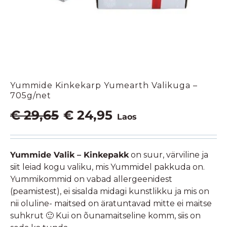
Yummide Kinkekarp Yumearth Valikuga –
705g/net
Algne
Praegune
€
29,65
€
24,95
Laos
hind
hind
oli:
on:
€ 29,65.
€ 24,95.
Yummide Valik – Kinkepakk
on suur, värviline ja
siit leiad kogu valiku, mis Yummidel pakkuda on.
Yummikommid on vabad allergeenidest
(peamistest), ei sisalda midagi kunstlikku ja mis on
nii oluline- maitsed on äratuntavad mitte ei maitse
suhkrut 🙂 Kui on õunamaitseline komm, siis on