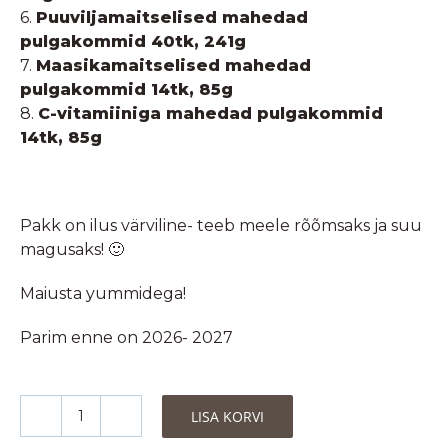
6.
Puuviljamaitselised mahedad
pulgakommid 40tk, 241g
7.
Maasikamaitselised mahedad
pulgakommid 14tk, 85g
8.
C-vitamiiniga mahedad pulgakommid
14tk, 85g
Pakk on ilus värviline- teeb meele rõõmsaks ja suu
magusaks! 🙂
Maiusta yummidega!
Parim enne on 2026- 2027
LISA KORVI
Yummide