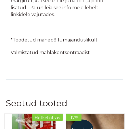
märgitud, kui see ei ole juba tootja poolt
lisatud. Palun leia see info meie lehelt
linkidele vajutades.
*Toodetud mahepõllumajanduslikult
Valmistatud mahlakontsentraadist
Seotud tooted
Hetkel otsas
-17%