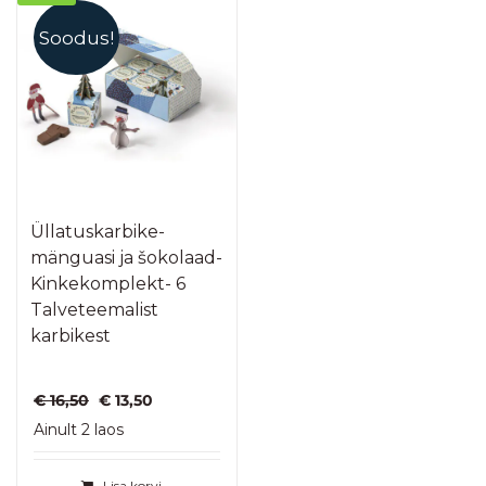
Soodus!
Üllatuskarbike-
mänguasi ja šokolaad-
Kinkekomplekt- 6
Talveteemalist
karbikest
Algne
Praegune
€
16,50
€
13,50
hind
hind
Ainult 2 laos
oli:
on:
€ 16,50.
€ 13,50.
Lisa korvi