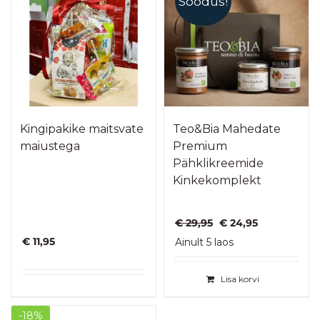
Soodus!
Kingipakike maitsvate
Teo&Bia Mahedate
maiustega
Premium
Pähklikreemide
Kinkekomplekt
Algne
Praegune
€
29,95
€
24,95
hind
hind
€
11,95
Ainult 5 laos
oli:
on:
€ 29,95.
€ 24,95.
Lisa korvi
-18%