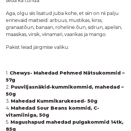
seda ka tunda.
Aga, olgu siis lisatud juba kohe, et siin on nii palju
erinevaid maitseid: arbuus, mustikas, kirss,
granaatõun, banaan, roheline õun, sidrun, apelsin,
maasikas, virsik, viinamari, vaarikas ja mango.
Pakist leiad järgmise valiku:
1.
Chewys- Mahedad Pehmed Nätsukommid –
57g
2.
Puuviljasnäkid-kummikommid, mahedad –
50g
3.
Mahedad Kummikarukesed- 50g
4.
Mahedad Sour Beans kommid, C-
vitamiiniga, 50g
5.
Magushapud mahedad pulgakommid 14tk,
85g