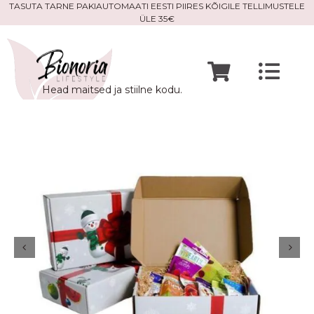
Skip
TASUTA TARNE PAKIAUTOMAATI EESTI PIIRES KÕIGILE TELLIMUSTELE
ÜLE 35€
to
content
Togg
Head maitsed ja stiilne kodu.
Navi
Avaleht
Mine po
Meist
Kontak