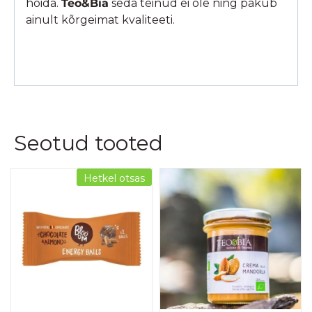
hoida.
Teo&Bia
seda teinud ei ole ning pakub
ainult kõrgeimat kvaliteeti.
Seotud tooted
Hetkel otsas