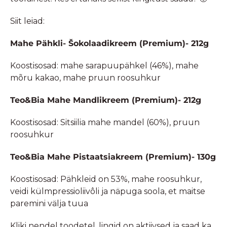
Siit leiad:
Mahe Pähkli- Šokolaadikreem (Premium)- 212g
Koostisosad: mahe sarapuupähkel (46%), mahe
mõru kakao, mahe pruun roosuhkur
Teo&Bia Mahe Mandlikreem (Premium)- 212g
Koostisosad: Sitsiilia mahe mandel (60%), pruun
roosuhkur
Teo&Bia Mahe Pistaatsiakreem (Premium)- 130g
Koostisosad: Pähkleid on 53%, mahe roosuhkur,
veidi külmpressioliivôli ja näpuga soola, et maitse
paremini välja tuua
Kliki nendel toodetel, lingid on aktiivsed ja saad ka