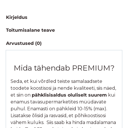
Kirjeldus
Toitumisalane teave
Arvustused (0)
Mida tähendab PREMIUM?
Seda, et kui võrdled teiste samalaadsete
toodete koostisosi ja nende kvaliteeti, siis näed,
et siin on
pähklisisaldus oluliselt suurem
kui
enamus tavasupermarketites müüdavate
puhul. Enamasti on pähkleid 10-15% (max).
Lisatakse õlisid ja rasvasid, et põhikoostisosi
vähem kuluks. Siis saab ka hinda madalamana