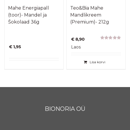
Mahe Energiapall
Teo&Bia Mahe
(toor)- Mandel ja
Mandlikreem
Šokolaad 36g
(Premium)- 212g
€
8,90
Hinnanguga
€
1,95
Laos
5.00
/ 5
Lisa korvi
BIONORIA OÜ