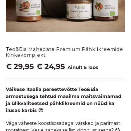
Teo&Bia Mahedate Premium Pähklikreemide
Kinkekomplekt
Algne
Praegune
€
29,95
€
24,95
Ainult 5 laos
hind
hind
oli:
on:
€ 29,95.
€ 24,95.
Väikese Itaalia pereettevõtte Teo&Bia
armastusega tehtud maailma maitsvaimamad
ja ülikvaliteetsed pähklikreemid on nüüd ka
ilusas karbis 🙂
Väga väheste koostisosadega, värsked ja parimast
toorainest. Kes ei tahaks sellist kingitust saada? 🙂