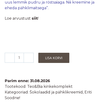
uus lemmik pudru ja röstsaiaga. Niii kreemine ja
eheda pähklimaitsega”.
Loe arvustust
siit
!
LISA KORVI
Teo&Bia
Mahedate
Premium
Pähklikreemide
Parim enne: 31.08.2026
Kinkekomplekt
Tootekood:
Teo&Bia kinkekomplekt
kogus
Kategooriad:
Šokolaadid ja pähklikreemid
,
Eriti
Soodne!