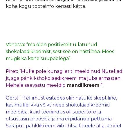
kohe kogu tooteinfo kenasti kätte.
Vanessa: “ma olen positiivselt üllatunud
shokolaadikreemist, sest see on hästi hea. Mees
mugis ka kahe suupoolega”.
Piret: “Mulle pole kunagi eriti meeldinud Nutellad
jt, aga pähkli-shokolaadikreemi ma juba armastan.
Mehele seevastu meeldib
mandlikreem
“.
Gersti: “Tellimust esitades olin natuke skeptiline,
kas mulle ikka võiks need shokolaadikreemid
meeldida, kuid teenindus oli supertore ja
otsustasin proovida ja ma ei pidanud pettuma!
Sarapuupähklikreem viib lihtsalt keele alla. Kindel