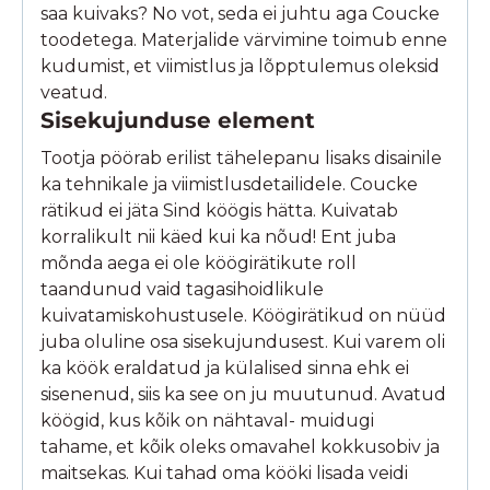
saa kuivaks? No vot, seda ei juhtu aga Coucke
toodetega. Materjalide värvimine toimub enne
kudumist, et viimistlus ja lõpptulemus oleksid
veatud.
Sisekujunduse element
Tootja pöörab erilist tähelepanu lisaks disainile
ka tehnikale ja viimistlusdetailidele. Coucke
rätikud ei jäta Sind köögis hätta. Kuivatab
korralikult nii käed kui ka nõud! Ent juba
mõnda aega ei ole köögirätikute roll
taandunud vaid tagasihoidlikule
kuivatamiskohustusele. Köögirätikud on nüüd
juba oluline osa sisekujundusest. Kui varem oli
ka köök eraldatud ja külalised sinna ehk ei
sisenenud, siis ka see on ju muutunud. Avatud
köögid, kus kõik on nähtaval- muidugi
tahame, et kõik oleks omavahel kokkusobiv ja
maitsekas. Kui tahad oma kööki lisada veidi