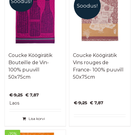
Soodus!
Soodus!
Coucke Köögirätik
Coucke Köögirätik
Bouteille de Vin-
Vins rouges de
100% puuvill
France- 100% puuvill
50x75cm
50x75cm
Algne
Praegune
€
9,25
€
7,87
hind
hind
Algne
Praegune
€
9,25
€
7,87
Laos
oli:
on:
hind
hind
€ 9,25.
€ 7,87.
oli:
on:
Lisa korvi
€ 9,25.
€ 7,87.
-15%