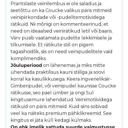
Prantslaste veinilembus ei ole saladus ja
seetõttu on ka Coucke valikus päris mitmeid
veinipiirkondade või -pudelitemotiividega
rätikuid. Nii mõnigi on kommenteerinud, et
need on ideaalsed veinirätikud letil või baaris.
Värv püsib vaatamata pudelite lekkimisele ja
tilkumisele. Et rätikute stiil on pigem
tagasihoidlik, siis on need veinipudelitele vaid
komplimendiks.
Jõuluperiood
on lähenemas ja miks mitte
ühendada praktilisus kauni stiiliga ja soovi
korral ka kasulikkusega. Keera ingverieliksiir-
Gimberipudel, või veinipudel kaunisse Coucke
rätikusse, seo pael ümber ja ongi Sul
kingitusemure lahendatud. Veinimotiividega
rätikuid on päris mitmeid. Kuid siins sobivad
veel ka näiteks premium pähklikreemid. See
kingitus ei jäta küll kedagi külmaks.
On ehk imelik sattuda suurde vaimustusse