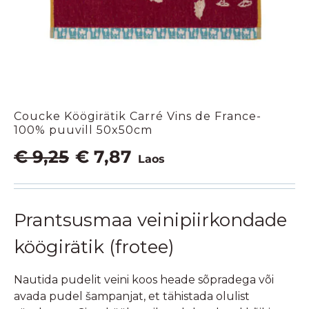
Coucke Köögirätik Carré Vins de France-
100% puuvill 50x50cm
Algne
Praegune
€
9,25
€
7,87
Laos
hind
hind
oli:
on:
€ 9,25.
€ 7,87.
Prantsusmaa veinipiirkondade
köögirätik (frotee)
Nautida pudelit veini koos heade sõpradega või
avada pudel šampanjat, et tähistada olulist