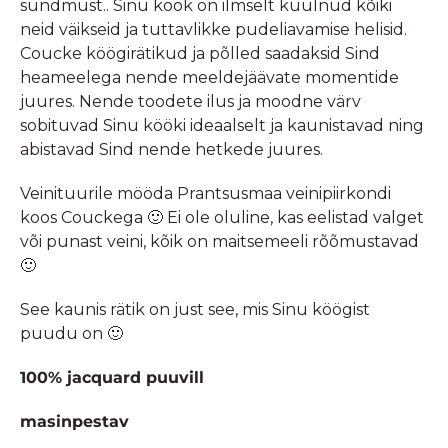
sündmust.. Sinu köök on ilmselt kuulnud kõiki
neid väikseid ja tuttavlikke pudeliavamise helisid.
Coucke köögirätikud ja põlled saadaksid Sind
heameelega nende meeldejäävate momentide
juures. Nende toodete ilus ja moodne värv
sobituvad Sinu kööki ideaalselt ja kaunistavad ning
abistavad Sind nende hetkede juures.
Veinituurile mööda Prantsusmaa veinipiirkondi
koos Couckega 🙂 Ei ole oluline, kas eelistad valget
või punast veini, kõik on maitsemeeli rõõmustavad
🙂
See kaunis rätik on just see, mis Sinu köögist
puudu on 🙂
100% jacquard puuvill
masinpestav