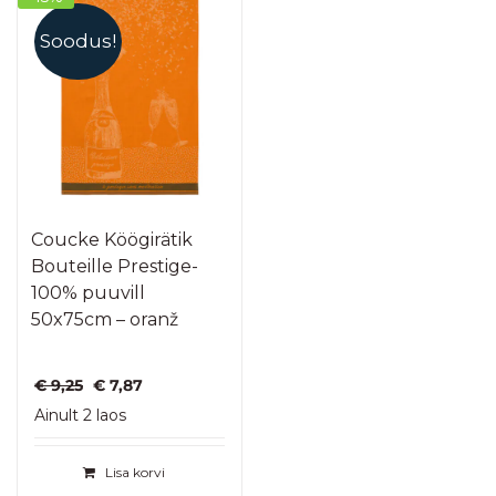
Soodus!
Coucke Köögirätik
Bouteille Prestige-
100% puuvill
50x75cm – oranž
Algne
Praegune
€
9,25
€
7,87
hind
hind
Ainult 2 laos
oli:
on:
€ 9,25.
€ 7,87.
Lisa korvi