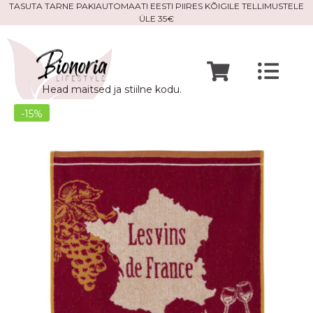
Skip
TASUTA TARNE PAKIAUTOMAATI EESTI PIIRES KÕIGILE TELLIMUSTELE
ÜLE 35€
to
content
Togg
Head maitsed ja stiilne kodu.
Navi
Avaleht
-15%
Mine po
Meist
Kontak