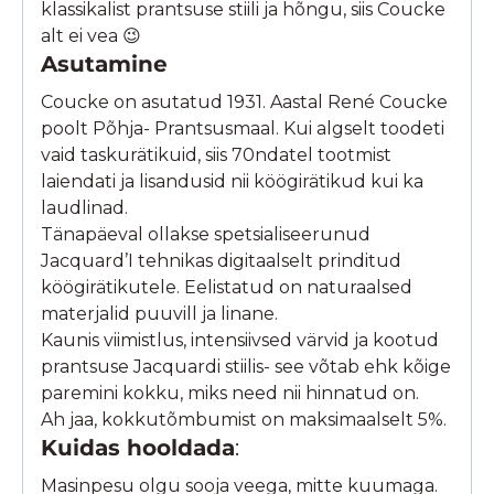
klassikalist prantsuse stiili ja hõngu, siis Coucke
alt ei vea 😉
Asutamine
Coucke on asutatud 1931. Aastal René Coucke
poolt Põhja- Prantsusmaal. Kui algselt toodeti
vaid taskurätikuid, siis 70ndatel tootmist
laiendati ja lisandusid nii köögirätikud kui ka
laudlinad.
Tänapäeval ollakse spetsialiseerunud
Jacquard’I tehnikas digitaalselt prinditud
köögirätikutele. Eelistatud on naturaalsed
materjalid puuvill ja linane.
Kaunis viimistlus, intensiivsed värvid ja kootud
prantsuse Jacquardi stiilis- see võtab ehk kõige
paremini kokku, miks need nii hinnatud on.
Ah jaa, kokkutõmbumist on maksimaalselt 5%.
Kuidas hooldada
:
Masinpesu olgu sooja veega, mitte kuumaga.