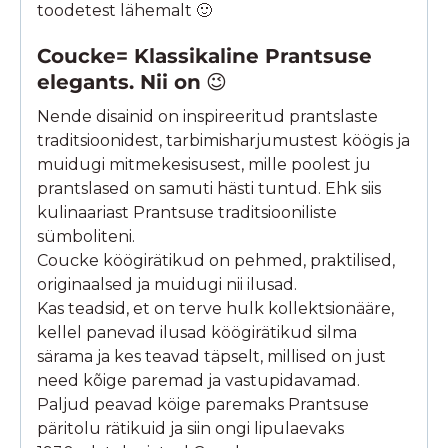
toodetest lähemalt 🙂
Coucke= Klassikaline Prantsuse
elegants. Nii on
😉
Nende disainid on inspireeritud prantslaste
traditsioonidest, tarbimisharjumustest köögis ja
muidugi mitmekesisusest, mille poolest ju
prantslased on samuti hästi tuntud. Ehk siis
kulinaariast Prantsuse traditsiooniliste
sümboliteni.
Coucke köögirätikud on pehmed, praktilised,
originaalsed ja muidugi nii ilusad.
Kas teadsid, et on terve hulk kollektsionääre,
kellel panevad ilusad köögirätikud silma
särama ja kes teavad täpselt, millised on just
need kõige paremad ja vastupidavamad.
Paljud peavad köige paremaks Prantsuse
päritolu rätikuid ja siin ongi lipulaevaks