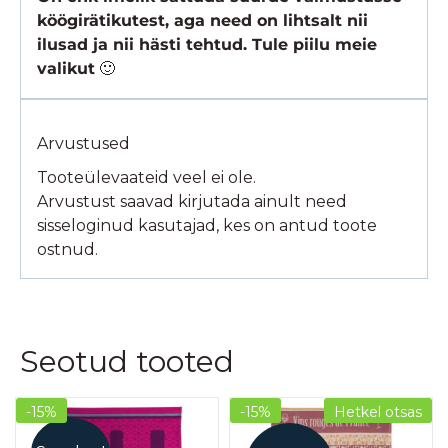
köögirätikutest, aga need on lihtsalt nii
ilusad ja nii hästi tehtud. Tule piilu meie
valikut
🙂
Arvustused
Tooteülevaateid veel ei ole.
Arvustust saavad kirjutada ainult need
sisseloginud kasutajad, kes on antud toote
ostnud.
Seotud tooted
-15%
-15%
Hetkel otsas