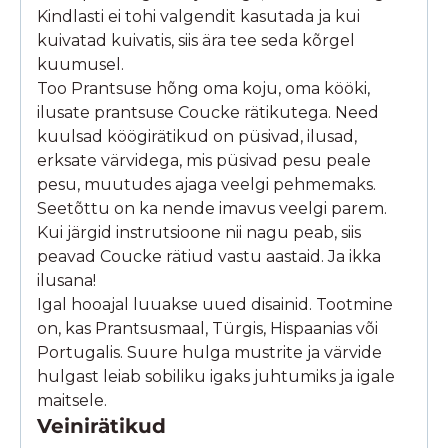
Kindlasti ei tohi valgendit kasutada ja kui
kuivatad kuivatis, siis ära tee seda kõrgel
kuumusel.
Too Prantsuse hõng oma koju, oma kööki,
ilusate prantsuse Coucke rätikutega. Need
kuulsad köögirätikud on püsivad, ilusad,
erksate värvidega, mis püsivad pesu peale
pesu, muutudes ajaga veelgi pehmemaks.
Seetõttu on ka nende imavus veelgi parem.
Kui järgid instrutsioone nii nagu peab, siis
peavad Coucke rätiud vastu aastaid. Ja ikka
ilusana!
Igal hooajal luuakse uued disainid. Tootmine
on, kas Prantsusmaal, Türgis, Hispaanias või
Portugalis. Suure hulga mustrite ja värvide
hulgast leiab sobiliku igaks juhtumiks ja igale
maitsele.
Veinirätikud