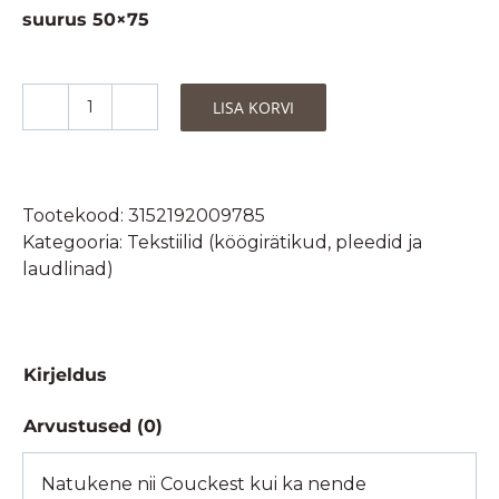
suurus 50×75
LISA KORVI
Coucke
Köögirätik
Carré
Vins
Tootekood:
3152192009785
de
Kategooria:
Tekstiilid (köögirätikud, pleedid ja
France-
laudlinad)
100%
puuvill
50x50cm
kogus
Kirjeldus
Arvustused (0)
Natukene nii Couckest kui ka nende