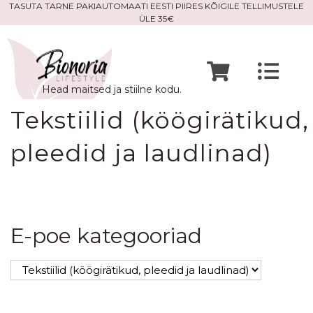
Skip
TASUTA TARNE PAKIAUTOMAATI EESTI PIIRES KÕIGILE TELLIMUSTELE
ÜLE 35€
to
content
Togg
Head maitsed ja stiilne kodu.
Navi
Avaleht
Tekstiilid (köögirätikud,
pleedid ja laudlinad)
Mine po
Meist
E-poe kategooriad
Kontak