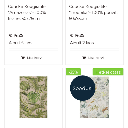
Coucke Köögirätik-
Coucke Köögirätik-
“Amazonas”- 100%
“Troopika”- 100% puuvill,
linane, 50x75cm
50x75cm
€
14,25
€
14,25
Ainult 5 laos
Ainult 2 laos
Lisa korvi
Lisa korvi
-35%
Hetkel otsas
Soodus!