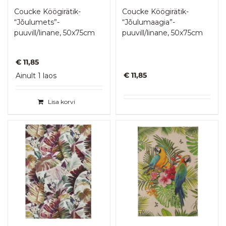
Coucke Köögirätik-
Coucke Köögirätik-
“Jõulumets”-
“Jõulumaagia”-
puuvill/linane, 50x75cm
puuvill/linane, 50x75cm
€
11,85
€
11,85
Ainult 1 laos
Lisa korvi