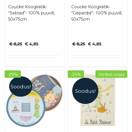
Coucke Köögirätik-
Coucke Köögirätik-
“Sebrad”- 100% puuvill,
“Gepardid”- 100% puuvill,
50x75cm
50x75cm
Algne
Praegune
Algne
Praegune
€
8,25
€
4,85
€
8,25
€
4,85
hind
hind
hind
hind
oli:
on:
oli:
on:
€ 8,25.
€ 4,85.
€ 8,25.
€ 4,85.
-29%
-24%
Hetkel otsas
Soodus!
Soodus!