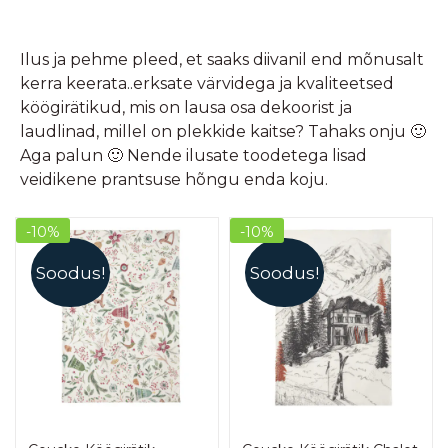
Ilus ja pehme pleed, et saaks diivanil end mõnusalt
kerra keerata..erksate värvidega ja kvaliteetsed
köögirätikud, mis on lausa osa dekoorist ja
laudlinad, millel on plekkide kaitse? Tahaks onju 🙂
Aga palun 🙂 Nende ilusate toodetega lisad
veidikene prantsuse hõngu enda koju.
-10%
-10%
Soodus!
Soodus!