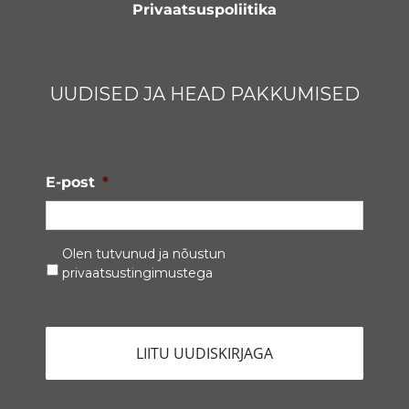
Privaatsuspoliitika
UUDISED JA HEAD PAKKUMISED
E-post
*
Privaatsustingimused
*
Olen tutvunud ja nõustun
privaatsustingimustega