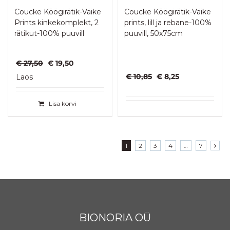
Coucke Köögirätik-Väike
Coucke Köögirätik-Väike
Prints kinkekomplekt, 2
prints, lill ja rebane-100%
rätikut-100% puuvill
puuvill, 50x75cm
Algne
Praegune
€
27,50
€
19,50
hind
hind
Algne
Praegune
€
10,85
€
8,25
Laos
oli:
on:
hind
hind
€ 27,50.
€ 19,50.
oli:
on:
Lisa korvi
€ 10,85.
€ 8,25.
1
2
3
4
…
7
BIONORIA OÜ