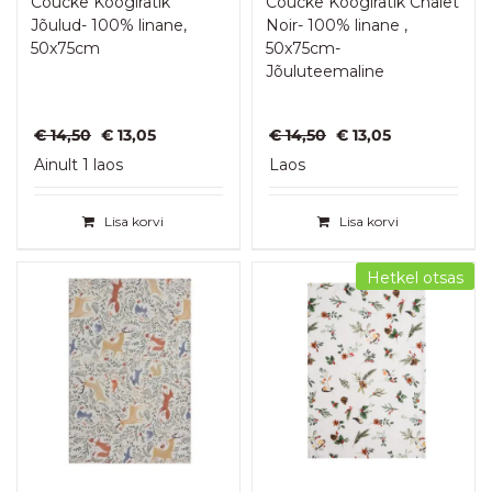
Coucke Köögirätik
Coucke Köögirätik Chalet
Jõulud- 100% linane,
Noir- 100% linane ,
50x75cm
50x75cm-
Jõuluteemaline
Algne
Praegune
Algne
Praegune
€
14,50
€
13,05
€
14,50
€
13,05
hind
hind
hind
hind
Ainult 1 laos
Laos
oli:
on:
oli:
on:
€ 14,50.
€ 13,05.
€ 14,50.
€ 13,05.
Lisa korvi
Lisa korvi
Hetkel otsas