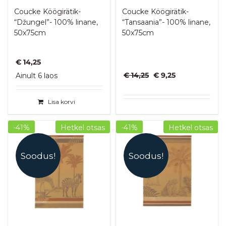
Coucke Köögirätik-
Coucke Köögirätik-
“Džungel”- 100% linane,
“Tansaania”- 100% linane,
50x75cm
50x75cm
€
14,25
Algne
Praegune
€
14,25
€
9,25
Ainult 6 laos
hind
hind
oli:
on:
Lisa korvi
€ 14,25.
€ 9,25.
-41%
Hetkel otsas
-41%
Hetkel otsas
Soodus!
Soodus!