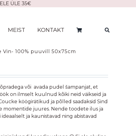
ELE ÜLE 35€
MEIST
KONTAKT
e Vin- 100% puuvill 50x75cm
sõpradega või avada pudel šampanjat, et
öök on ilmselt kuulnud kõiki neid väikseid ja
 Coucke köögirätikud ja põlled saadaksid Sind
momentide juures. Nende toodete ilus ja
ideaalselt ja kaunistavad ning abistavad