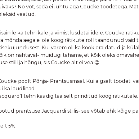
 kuivaks? No vot, seda ei juhtu aga Coucke toodetega. Ma
oleksid veatud.
isainile ka tehnikale ja viimistlusdetailidele. Coucke rätik
uba mõnda aega ei ole köögirätikute roll taandunud vaid 
sekujundusest. Kui varem oli ka köök eraldatud ja külalis
ik on nähtaval- muidugi tahame, et kõik oleks omavahel
se stiili ja hõngu, siis Coucke alt ei vea 😉
ucke poolt Põhja- Prantsusmaal. Kui algselt toodeti vaid
ui ka laudlinad.
cquard’I tehnikas digitaalselt prinditud köögirätikutele.
a kootud prantsuse Jacquardi stiilis- see võtab ehk kõige 
elt 5%.