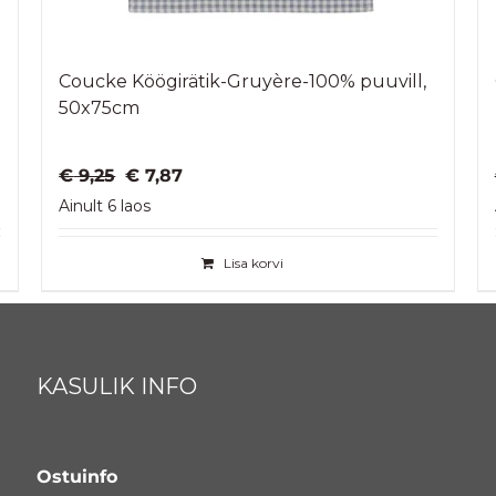
Coucke Köögirätik-Gruyère-100% puuvill,
50x75cm
Algne
Praegune
€
9,25
€
7,87
hind
hind
Ainult 6 laos
oli:
on:
€ 9,25.
€ 7,87.
Lisa korvi
KASULIK INFO
Ostuinfo