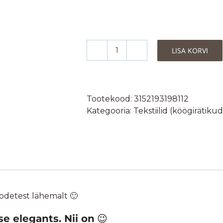
LISA KORVI
Coucke
Köögirätik
Bouteille
de
Tootekood:
3152193198112
Vin-
Kategooria:
Tekstiilid (köögirätikud
100%
puuvill
50x75cm
kogus
odetest lähemalt 🙂
e elegants. Nii on
😉