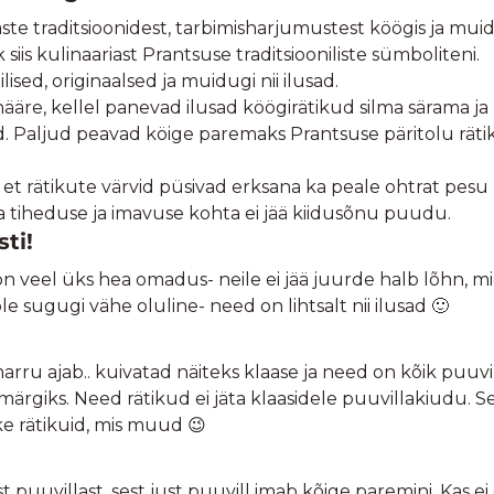
aste traditsioonidest, tarbimisharjumustest köögis ja mui
iis kulinaariast Prantsuse traditsiooniliste sümboliteni.
ed, originaalsed ja muidugi nii ilusad.
nääre, kellel panevad ilusad köögirätikud silma särama ja 
Paljud peavad köige paremaks Prantsuse päritolu rätikui
et rätikute värvid püsivad erksana ka peale ohtrat pesu ,
ka tiheduse ja imavuse kohta ei jää kiidusõnu puudu.
sti!
l on veel üks hea omadus- neile ei jää juurde halb lõhn, 
le sugugi vähe oluline- need on lihtsalt nii ilusad 🙂
 marru ajab.. kuivatad näiteks klaase ja need on kõik puuv
ärgiks. Need rätikud ei jäta klaasidele puuvillakiudu. See
ke rätikuid, mis muud 😉
uvillast, sest just puuvill imab kõige paremini. Kas ei o