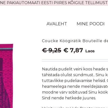
NE PAKIAUTOMAATI EESTI PIIRES KÕIGILE TELLIMUST
AVALEHT
MINE POODI
Coucke Köögirätik Bouteille d
Algne
Praegune
€
9,25
€
7,87
Laos
hind
hind
oli:
on:
€ 9,25.
€ 7,87.
Nautida pudelit veini koos heade 
tähistada olulist sündmust.. Sinu k
tuttavlikke pudeliavamise helisid.
heameelega nende meeldejäävate 
moodne värv sobituvad Sinu kööki 
Sind nende hetkede juures.