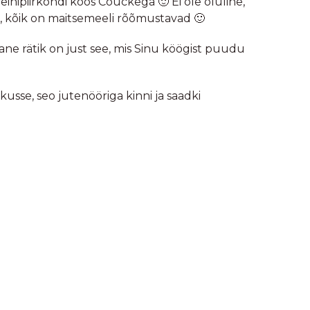
nipiirkondi koos Couckega 🙂 Ei ole oluline,
ni, kõik on maitsemeeli rõõmustavad 🙂
ne rätik on just see, mis Sinu köögist puudu
usse, seo jutenööriga kinni ja saadki