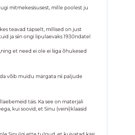
dugi mitmekesisusest, mille poolest ju
kes teavad täpselt, millised on just
d ja siin ongi lipulaevaks 1930ndatel
ning et need ei ole ei liiga õhukesed
mida võib muidu märgata nii paljude
illaebemeid täis. Ka see on materjali
ga, kui soovid, et Sinu (veini)klaasid
le Sinulgi ette tulnud, et kuivatad käsi