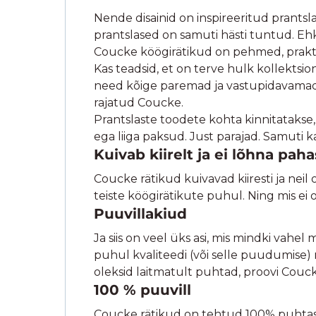
Nende disainid on inspireeritud prantsl
prantslased on samuti hästi tuntud. Ehk s
Coucke köögirätikud on pehmed, praktilis
Kas teadsid, et on terve hulk kollektsio
need kõige paremad ja vastupidavamad. 
rajatud Coucke.
Prantslaste toodete kohta kinnitatakse, 
ega liiga paksud. Just parajad. Samuti 
Kuivab kiirelt ja ei lõhna paha
Coucke rätikud kuivavad kiiresti ja nei
teiste köögirätikute puhul. Ning mis ei o
Puuvillakiud
Ja siis on veel üks asi, mis mindki vahel
puhul kvaliteedi (või selle puudumise) m
oleksid laitmatult puhtad, proovi Couc
100 % puuvill
Coucke rätikud on tehtud 100% puhtast pu