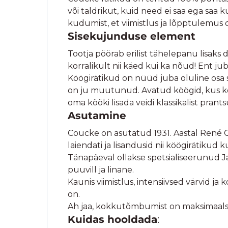
või taldrikut, kuid need ei saa ega saa
kudumist, et viimistlus ja lõpptulemus 
Sisekujunduse element
Tootja pöörab erilist tähelepanu lisaks d
korralikult nii käed kui ka nõud! Ent j
Köögirätikud on nüüd juba oluline osa si
on ju muutunud. Avatud köögid, kus kõ
oma kööki lisada veidi klassikalist prantsu
Asutamine
Coucke on asutatud 1931. Aastal René Co
laiendati ja lisandusid nii köögirätikud k
Tänapäeval ollakse spetsialiseerunud Ja
puuvill ja linane.
Kaunis viimistlus, intensiivsed värvid j
on.
Ah jaa, kokkutõmbumist on maksimaals
Kuidas hooldada
: