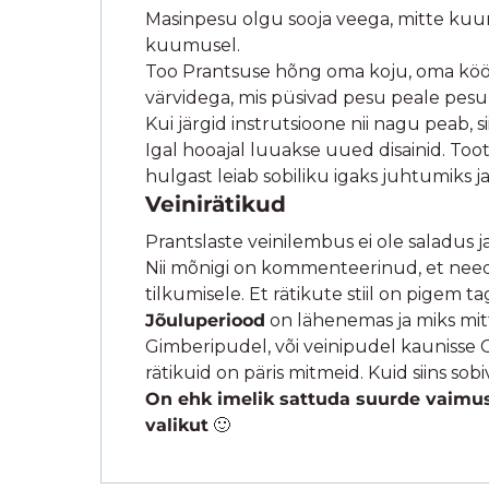
Masinpesu olgu sooja veega, mitte kuumag
kuumusel.
Too Prantsuse hõng oma koju, oma kööki
värvidega, mis püsivad pesu peale pes
Kui järgid instrutsioone nii nagu peab, s
Igal hooajal luuakse uued disainid. Too
hulgast leiab sobiliku igaks juhtumiks ja
Veinirätikud
Prantslaste veinilembus ei ole saladus j
Nii mõnigi on kommenteerinud, et need o
tilkumisele. Et rätikute stiil on pigem t
Jõuluperiood
on lähenemas ja miks mitte
Gimberipudel, või veinipudel kaunisse 
rätikuid on päris mitmeid. Kuid siins so
On ehk imelik sattuda suurde vaimustu
valikut
🙂