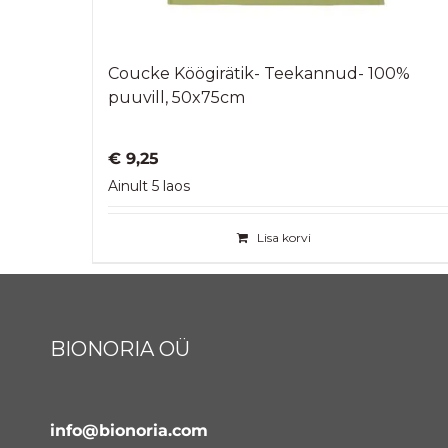
Coucke Köögirätik- Teekannud- 100%
puuvill, 50x75cm
€
9,25
Ainult 5 laos
Lisa korvi
BIONORIA OÜ
info@bionoria.com