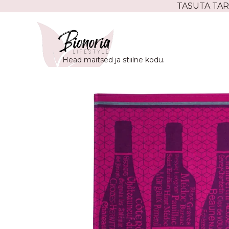
Skip
TASUTA TAR
to
content
Head maitsed ja stiilne kodu.