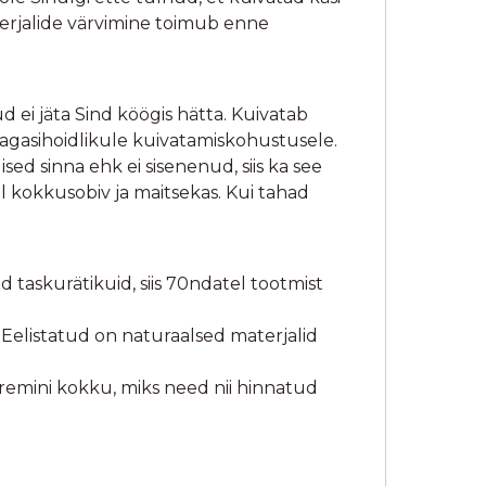
terjalide värvimine toimub enne
ud ei jäta Sind köögis hätta. Kuivatab
tagasihoidlikule kuivatamiskohustusele.
ed sinna ehk ei sisenenud, siis ka see
 kokkusobiv ja maitsekas. Kui tahad
 taskurätikuid, siis 70ndatel tootmist
 Eelistatud on naturaalsed materjalid
paremini kokku, miks need nii hinnatud