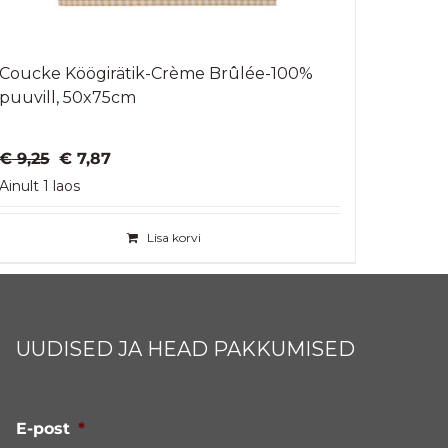
Coucke Köögirätik-Crème Brûlée-100%
puuvill, 50x75cm
Algne
Praegune
€
9,25
€
7,87
hind
hind
Ainult 1 laos
oli:
on:
€ 9,25.
€ 7,87.
Lisa korvi
UUDISED JA HEAD PAKKUMISED
E-post
*