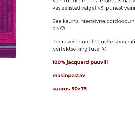
Veinituurile mööda Prantsusmaa vei
kas eelistad valget või punast vei
See kaunis intensiivne bordoopuna
on 🙂
Keera veinipudel Coucke köögirätik
perfektse kingituse. 🙂
100% jacquard puuvill
masinpestav
suurus 50×75