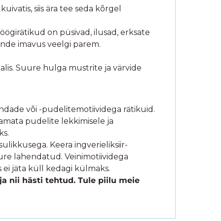
ivatis, siis ära tee seda kõrgel
ögirätikud on püsivad, ilusad, erksate
ende imavus veelgi parem.
alis. Suure hulga mustrite ja värvide
ndade või -pudelitemotiividega rätikuid.
tamata pudelite lekkimisele ja
ks.
ulikkusega. Keera ingverieliksiir-
ure lahendatud. Veinimotiividega
 ei jäta küll kedagi külmaks.
a nii hästi tehtud. Tule piilu meie