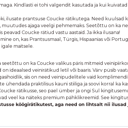
a. Kindlasti ei tohi valgendit kasutada ja kui kuivatad ku
, ilusate prantsuse Coucke rätikutega. Need kuulsad kö
u, muutudes ajaga veelgi pehmemaks. Seetõttu on ka n
iis peavad Coucke rätiud vastu aastaid. Ja ikka ilusana!
tmine on, kas Prantsusmaal, Türgis, Hispaanias või Portug
 igale maitsele.
a seetõttu on ka Coucke valikus päris mitmeid veinipiirko
n ideaalsed veinirätikud letil või baaris. Värv püsib vaa
agasihoidlik, siis on need veinipudelitele vaid komplimendi
 ühendada praktilisus kauni stiiliga ja soovi korral ka kas
Coucke rätikusse, seo pael ümber ja ongi Sul kingitusem
bivad veel ka näiteks premium pähklikreemid. See kingitus
sse köögirätikutest, aga need on lihtsalt nii ilusad j