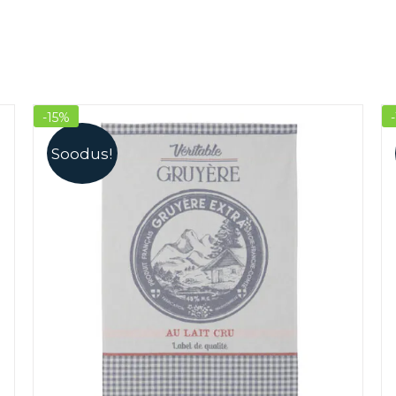
-15%
Soodus!