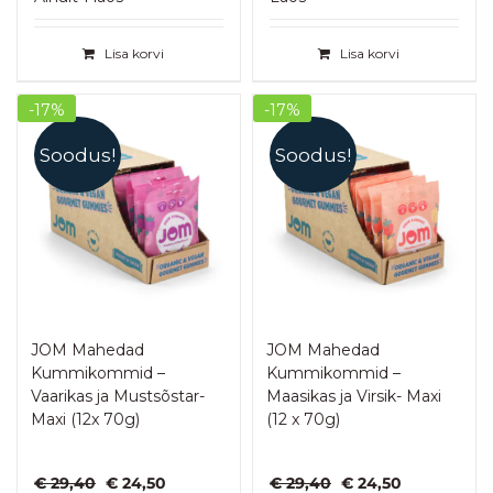
5.00
/ 5
oli:
on:
oli:
on:
€ 4,55.
€ 1,95.
€ 29,40.
€ 24,50.
Lisa korvi
Lisa korvi
-17%
-17%
Soodus!
Soodus!
JOM Mahedad
JOM Mahedad
Kummikommid –
Kummikommid –
Vaarikas ja Mustsõstar-
Maasikas ja Virsik- Maxi
Maxi (12x 70g)
(12 x 70g)
Algne
Praegune
Algne
Praegune
€
29,40
€
24,50
€
29,40
€
24,50