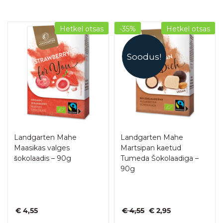
Hetkel otsas
-35%
Hetkel otsas
Soodus!
Landgarten Mahe
Landgarten Mahe
Maasikas valges
Martsipan kaetud
šokolaadis – 90g
Tumeda Šokolaadiga –
90g
Algne
Praegune
€
4,55
€
4,55
€
2,95
hind
hind