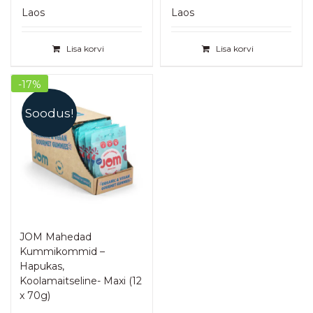
hind
hind
hind
hind
Laos
Laos
oli:
on:
oli:
on:
€ 29,40.
€ 24,50.
€ 29,40.
€ 24,50.
Lisa korvi
Lisa korvi
-17%
Soodus!
JOM Mahedad
Kummikommid –
Hapukas,
Koolamaitseline- Maxi (12
x 70g)