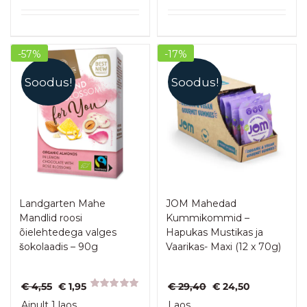
oli:
on:
€ 4,55.
€ 2,95.
-57%
-17%
Soodus!
Soodus!
Landgarten Mahe
JOM Mahedad
Mandlid roosi
Kummikommid –
õielehtedega valges
Hapukas Mustikas ja
šokolaadis – 90g
Vaarikas- Maxi (12 x 70g)
Algne
Praegune
Algne
Praegune
€
4,55
€
1,95
€
29,40
€
24,50
hind
hind
Hinnanguga
hind
hind
Ainult 1 laos
Laos