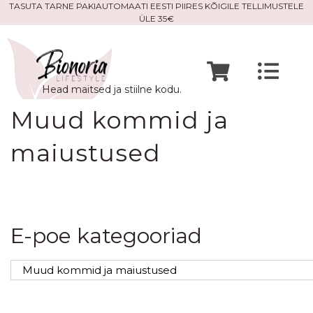
Skip
TASUTA TARNE PAKIAUTOMAATI EESTI PIIRES KÕIGILE TELLIMUSTELE
ÜLE 35€
to
content
Togg
Head maitsed ja stiilne kodu.
Navi
Avaleht
Muud kommid ja
maiustused
Mine po
Meist
E-poe kategooriad
Kontak