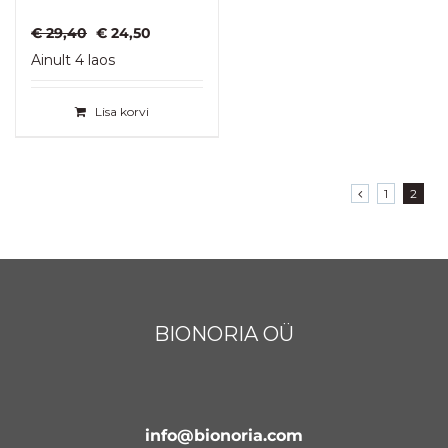
Algne
Praegune
€
29,40
€
24,50
hind
hind
Ainult 4 laos
oli:
on:
€ 29,40.
€ 24,50.
Lisa korvi
1
2
BIONORIA OÜ
info@bionoria.com