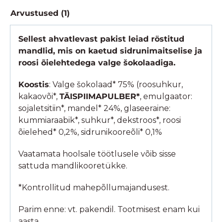
Arvustused (1)
Sellest ahvatlevast pakist leiad röstitud
mandlid, mis on kaetud sidrunimaitselise ja
roosi õielehtedega valge šokolaadiga.
Koostis
: Valge šokolaad* 75% (roosuhkur,
kakaovõi*,
TÄISPIIMAPULBER*
, emulgaator:
sojaletsitiin*, mandel* 24%, glaseeraine:
kummiaraabik*, suhkur*, dekstroos*, roosi
õielehed* 0,2%, sidrunikooreõli* 0,1%
Vaatamata hoolsale töötlusele võib sisse
sattuda mandlikooretükke.
*Kontrollitud mahepõllumajandusest.
Parim enne: vt. pakendil. Tootmisest enam kui
aasta.