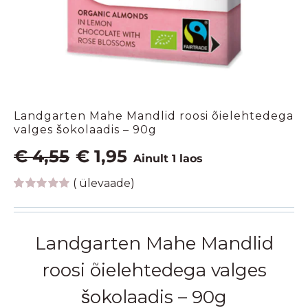
Landgarten Mahe Mandlid roosi õielehtedega
valges šokolaadis – 90g
Algne
Praegune
€
4,55
€
1,95
Ainult 1 laos
hind
hind
(
ülevaade)
oli:
on:
Hinnatud
1
€ 4,55.
€ 1,95.
5.00
/5
kliendi
hinnangu
Landgarten Mahe Mandlid
põhjal
roosi õielehtedega valges
šokolaadis – 90g