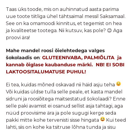
Taas üks toode, mis on auhinnatud aasta parima
uue toote tiitliga ühel tähtsaimal messil Saksamaal.
See on ka omamoodi kinnitus, et tegemist on hea
ja kvaliteetse tootega. Nii kutsuv, kas pole? 😉 Aga
proovi ära!
Mahe mandel roosi õielehtedega valges
šokolaadis on
:
GLUTEENIVABA, PALMIÕLITA ja
kannab õiglase kaubanduse märki. NB! EI SOBI
LAKTOOSITALUMATUSE PUHUL!
Ei tea, kuidas mõned oskavad nii häid asju teha
Või kuidas üldse tulla selle peale, et kasta mandel
sidruni ja roosiõitega maitsestatud šokolaadi? Enne
selle paki avamist ei osanud sellist asja tahtagi, aga
nüüd proovisime ära ja pole sugugi kerge seda
pakki mitte kohe tervenisti sisse hingata
Kui teed
lahti, siis on kohe ka tsitruse lõhna tunda ja sisu