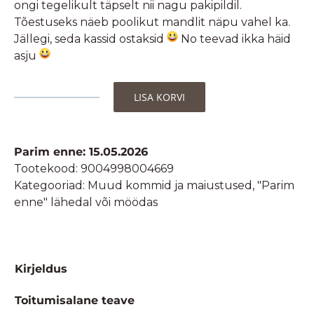
ongi tegelikult täpselt nii nagu pakipildil.
Tõestuseks näeb poolikut mandlit näpu vahel ka.
Jällegi, seda kassid ostaksid
No teevad ikka häid
asju
LISA KORVI
Landgarten
Mahe
Mandlid
Parim enne: 15.05.2026
roosi
Tootekood:
9004998004669
õielehtedega
Kategooriad:
Muud kommid ja maiustused
,
"Parim
valges
enne" lähedal või möödas
šokolaadis
-
90g
kogus
Kirjeldus
Toitumisalane teave