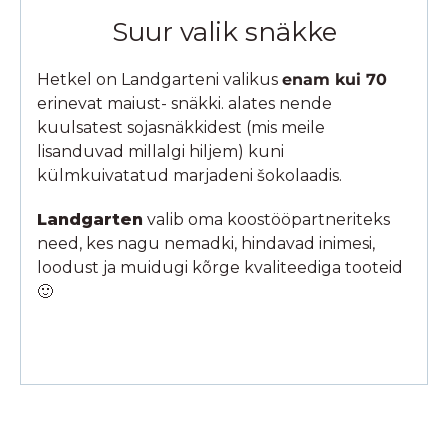
Suur valik snäkke
Hetkel on Landgarteni valikus
enam kui 70
erinevat maiust- snäkki. alates nende
kuulsatest sojasnäkkidest (mis meile
lisanduvad millalgi hiljem) kuni
külmkuivatatud marjadeni šokolaadis.
Landgarten
valib oma koostööpartneriteks
need, kes nagu nemadki, hindavad inimesi,
loodust ja muidugi kõrge kvaliteediga tooteid
🙂