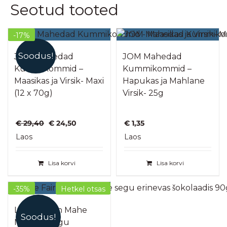
Seotud tooted
-17%
Soodus!
JOM Mahedad
JOM Mahedad
Kummikommid –
Kummikommid –
Maasikas ja Virsik- Maxi
Hapukas ja Mahlane
(12 x 70g)
Virsik- 25g
Algne
Praegune
€
29,40
€
24,50
€
1,35
hind
hind
Laos
Laos
oli:
on:
€ 29,40.
€ 24,50.
Lisa korvi
Lisa korvi
-35%
Hetkel otsas
Landgarten Mahe
Soodus!
Marjade segu