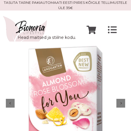
Skip
TASUTA TARNE PAKIAUTOMAATI EESTI PIIRES KÕIGILE TELLIMUSTELE
ÜLE 35€
to
content
Togg
Head maitsed ja stiilne kodu.
Navi
Avaleht
Mine po
Meist
Kontak