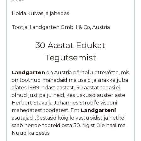
Hoida kuivas ja jahedas
Tootja: Landgarten GmbH & Co, Austria
30 Aastat Edukat
Tegutsemist
Landgarten
on Austria päritolu ettevõtte, mis
on tootnud mahedaid maiuseid ja snäkke juba
alates 1989-ndast aastast. 30 aastat tagasi ei
olnud just palju neid, kes uskusid austerlaste
Herbert Stava ja Johannes Strobl’e visooni
mahedatest toodetest. Ent
Landgarteni
asutajad tõestasid kõigile vastupidist ja hetkel
saab nende tooteid osta 30. riigist üle naailma.
Nüüd ka Eestis.