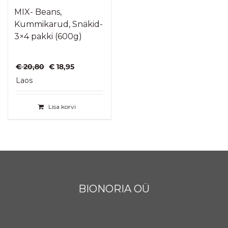
MIX- Beans,
Kummikarud, Snäkid-
3×4 pakki (600g)
Algne
Praegune
€
20,80
€
18,95
hind
hind
Laos
oli:
on:
€ 20,80.
€ 18,95.
Lisa korvi
BIONORIA OÜ