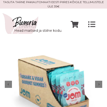
Skip
TASUTA TARNE PAKIAUTOMAATI EESTI PIIRES KÕIGILE TELLIMUSTELE
ÜLE 35€
to
content
Togg
Head maitsed ja stiilne kodu.
Navi
Avaleht
Mine po
Meist
Kontak