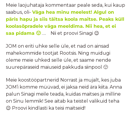
Meie laojuhataja kommentaar peale seda, kui kaup
saabus, oli-
Väga hea minu meelest! Algul on
päris hapu ja siis täitsa koola maitse. Peaks küll
koolasõpradele väga meeldima. Nii hea, et ei
saa pidama 🙂
…. Nii et proovi Sinagi 😉
JOM on eriti uhke selle üle, et nad on ainsad
mahekommide tootjat Rootsis. Ning muidugi
oleme meie uhked selle üle, et saame nende
suurepäraseid maiuseid pakkuda siinpool 🙂
Meie koostööpartnerid Norrast ja mujalt, kes juba
JOM’i komme müüvad, ei jaksa neid ära kiita. Anna
palun Sinagi meile teada, kuidas maitses ja milline
on Sinu lemmik! See aitab ka teistel valikuid teha
😉 Proovi kindlasti ka teisi maitseid!