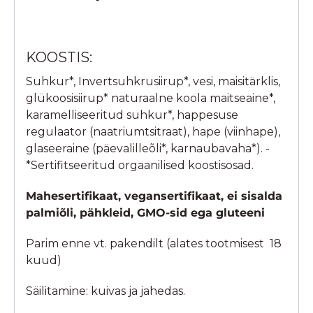
KOOSTIS:
Suhkur*, Invertsuhkrusiirup*, vesi, maisitärklis,
glükoosisiirup* naturaalne koola maitseaine*,
karamelliseeritud suhkur*, happesuse
regulaator (naatriumtsitraat), hape (viinhape),
glaseeraine (päevalilleõli*, karnaubavaha*). -
*Sertifitseeritud orgaanilised koostisosad.
Mahesertifikaat, vegansertifikaat, ei sisalda
palmiõli, pähkleid, GMO-sid ega gluteeni
Parim enne vt. pakendilt (alates tootmisest 18
kuud)
Säilitamine: kuivas ja jahedas.