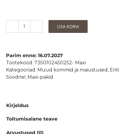
LISA KORVI
JOM
Mahedad
Kummikommid
-
Parim enne: 16.07.2027
Hapukas,
Tootekood:
7350102450252- Maxi
Koolamaitseline-
Kategooriad:
Muud kommid ja maiustused
,
Eriti
Maxi
Soodne!
,
Maxi-pakid
(12
x
70g)
kogus
Kirjeldus
Toitumisalane teave
Arvustused (0)