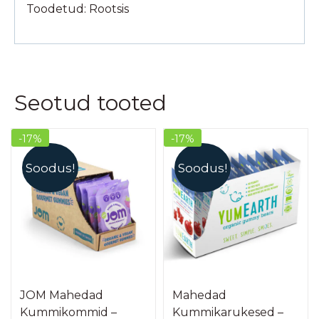
Toodetud: Rootsis
Seotud tooted
-17%
-17%
Soodus!
Soodus!
JOM Mahedad
Mahedad
Kummikommid –
Kummikarukesed –