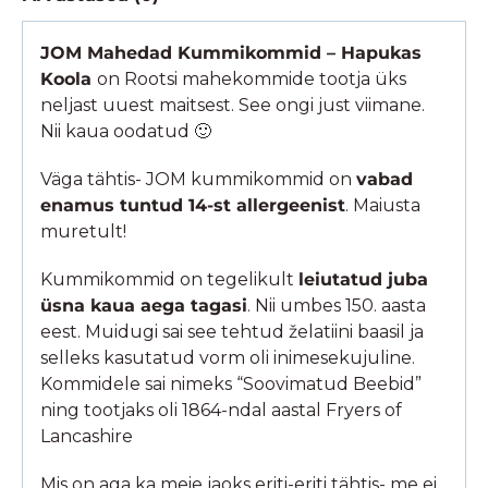
JOM Mahedad Kummikommid – Hapukas
Koola
on Rootsi mahekommide tootja üks
neljast uuest maitsest. See ongi just viimane.
Nii kaua oodatud 🙂
Väga tähtis- JOM kummikommid on
vabad
enamus tuntud 14-st allergeenist
. Maiusta
muretult!
Kummikommid on tegelikult
leiutatud juba
üsna kaua aega tagasi
. Nii umbes 150. aasta
eest. Muidugi sai see tehtud želatiini baasil ja
selleks kasutatud vorm oli inimesekujuline.
Kommidele sai nimeks “Soovimatud Beebid”
ning tootjaks oli 1864-ndal aastal Fryers of
Lancashire
Mis on aga ka meie jaoks eriti-eriti tähtis- me ei