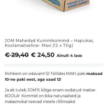
JOM Mahedad Kummikommid – Hapukas,
Koolamaitseline- Maxi (12 x 70g)
Algne
Praegune
€
29,40
€
24,50
Ainult 4 laos
hind
hind
oli:
on:
€ 29,40.
€ 24,50.
Rohkem on odavam! 🙂 Tellides MAXI-paki
maksad
10-ne paki eest, aga saad 12
!
Ja siit tuleb JOM’lt kõige enam oodatud maitse-
KOOLA! Kommid on ikka naturaalsed ja
maiasmokal teevad meele rõõmsaks!