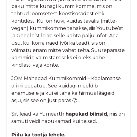
paku mitte kunagi kummikomme, mis on
tehtud loomsetest koostisosadest ehk
kontidest. Kui on huvi, kuidas tavalisi (mitte-
vegan) kummikomme tehakse, siis Youtube’st
ja Google’st leiab selle kohta palju infot. Aga
usu, kui korra näed (või ka tead), siis on
võimatu enam mitte vahet teha. Suurepäraste
kommide valmistamiseks ei oleks kohe
kindlasti vaja konte.
JOM Mahedad Kummikommid – Koolamaitse
oli nii oodatud. See kuidagi meeldib
enamusele ja kui ei taha ka hirmus läägeid
asju, siis see on just paras 🙂 .
Siit leiad ka Yumearth
hapukad biinsid
, mis on
samuti veidi hapukamad kui teised.
Piilu ka tootja lehele.