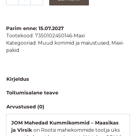
JOM
Mahedad
Kummikommid
-
Parim enne: 15.07.2027
Maasikas
Tootekood:
7350102450146-Maxi
ja
Kategooriad:
Muud kommid ja maiustused
,
Maxi-
Virsik-
pakid
Maxi
(12
x
70g)
Kirjeldus
kogus
Toitumisalane teave
Arvustused (0)
JOM Mahedad Kummikommid – Maasikas
ja Virsik
on Rootsi mahekommide tootja üks