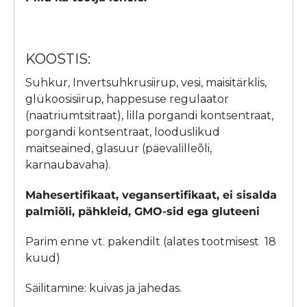
KOOSTIS:
Suhkur, Invertsuhkrusiirup, vesi, maisitärklis,
glükoosisiirup, happesuse regulaator
(naatriumtsitraat), lilla porgandi kontsentraat,
porgandi kontsentraat, looduslikud
maitseained, glasuur (päevalilleõli,
karnaubavaha).
Mahesertifikaat, vegansertifikaat, ei sisalda
palmiõli, pähkleid, GMO-sid ega gluteeni
Parim enne vt. pakendilt (alates tootmisest 18
kuud)
Säilitamine: kuivas ja jahedas.