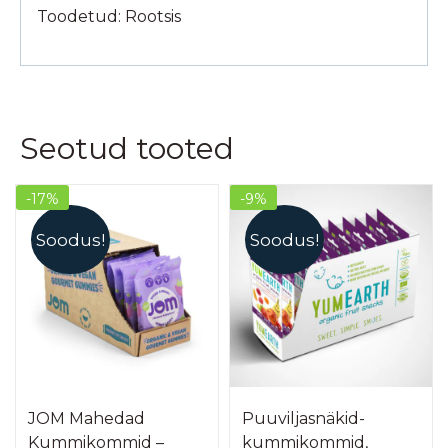
Toodetud: Rootsis
Seotud tooted
-17%
-9%
Soodus!
Soodus!
JOM Mahedad
Puuviljasnäkid-
Kummikommid –
kummikommid,