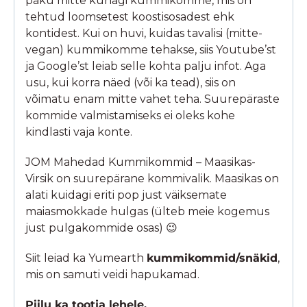
paku mitte kunagi kummikomme, mis on
tehtud loomsetest koostisosadest ehk
kontidest. Kui on huvi, kuidas tavalisi (mitte-
vegan) kummikomme tehakse, siis Youtube’st
ja Google’st leiab selle kohta palju infot. Aga
usu, kui korra näed (või ka tead), siis on
võimatu enam mitte vahet teha. Suurepäraste
kommide valmistamiseks ei oleks kohe
kindlasti vaja konte.
JOM Mahedad Kummikommid – Maasikas-
Virsik on suurepärane kommivalik. Maasikas on
alati kuidagi eriti pop just väiksemate
maiasmokkade hulgas (ülteb meie kogemus
just pulgakommide osas) 😉
Siit leiad ka Yumearth
kummikommid/snäkid
,
mis on samuti veidi hapukamad.
Piilu ka tootja lehele.