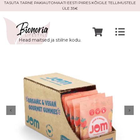
Skip
TASUTA TARNE PAKIAUTOMAATI EESTI PIIRES KÕIGILE TELLIMUSTELE
ÜLE 35€
to
content
Togg
Head maitsed ja stiilne kodu.
Navi
Avaleht
Mine po
Meist
Kontak