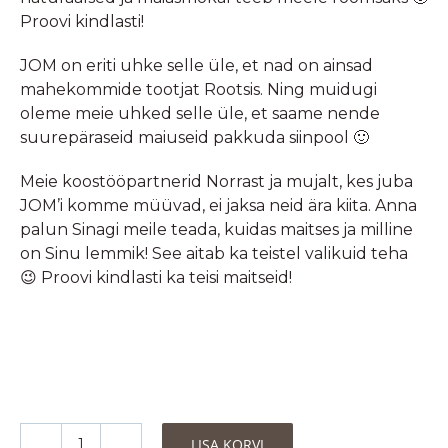
Proovi kindlasti!
JOM on eriti uhke selle üle, et nad on ainsad
mahekommide tootjat Rootsis. Ning muidugi
oleme meie uhked selle üle, et saame nende
suurepäraseid maiuseid pakkuda siinpool 🙂
Meie koostööpartnerid Norrast ja mujalt, kes juba
JOM’i komme müüvad, ei jaksa neid ära kiita. Anna
palun Sinagi meile teada, kuidas maitses ja milline
on Sinu lemmik! See aitab ka teistel valikuid teha
😉 Proovi kindlasti ka teisi maitseid!
LISA KORVI