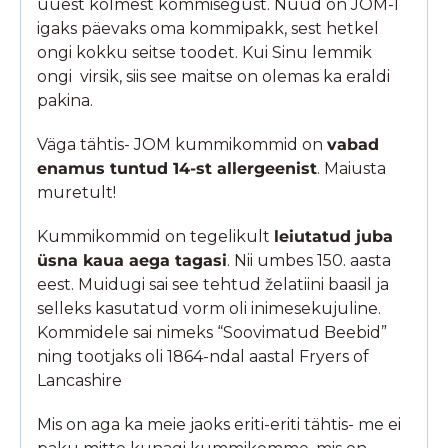
uuest kolmest kommisegust. Nüüd on JOM-l
igaks päevaks oma kommipakk, sest hetkel
ongi kokku seitse toodet. Kui Sinu lemmik
ongi virsik, siis see maitse on olemas ka eraldi
pakina.
Väga tähtis- JOM kummikommid on
vabad
enamus tuntud 14-st allergeenist
. Maiusta
muretult!
Kummikommid on tegelikult
leiutatud juba
üsna kaua aega tagasi
. Nii umbes 150. aasta
eest. Muidugi sai see tehtud želatiini baasil ja
selleks kasutatud vorm oli inimesekujuline.
Kommidele sai nimeks “Soovimatud Beebid”
ning tootjaks oli 1864-ndal aastal Fryers of
Lancashire
Mis on aga ka meie jaoks eriti-eriti tähtis- me ei