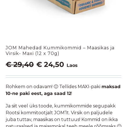
JOM Mahedad Kummikommid – Maasikas ja
Virsik- Maxi (12 x 70g)
Algne
Praegune
€
29,40
€
24,50
Laos
hind
hind
oli:
on:
€ 29,40.
€ 24,50.
Rohkem on odavam! 🙂 Tellides MAXI-paki
maksad
10-ne paki eest, aga saad 12
!
Ja siit veel üks toode, kummikommide segupakk
Rootsi kommitootjalt JOM’lt. Virsik on paljudele
juba tuttav, maasikas on tuttuus! Kommid on ikka
naturaalsed ja maiasmokal teeb meele rõõmsaks 🙂