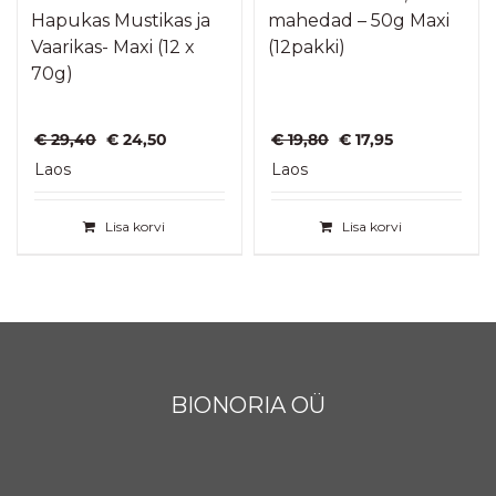
Hapukas Mustikas ja
mahedad – 50g Maxi
Vaarikas- Maxi (12 x
(12pakki)
70g)
Algne
Praegune
Algne
Praegune
€
29,40
€
24,50
€
19,80
€
17,95
hind
hind
hind
hind
Laos
Laos
oli:
on:
oli:
on:
€ 29,40.
€ 24,50.
€ 19,80.
€ 17,95.
Lisa korvi
Lisa korvi
BIONORIA OÜ