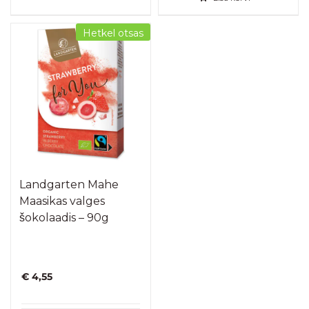
€ 4,55.
€ 2,95.
Hetkel otsas
Landgarten Mahe
Maasikas valges
šokolaadis – 90g
€
4,55