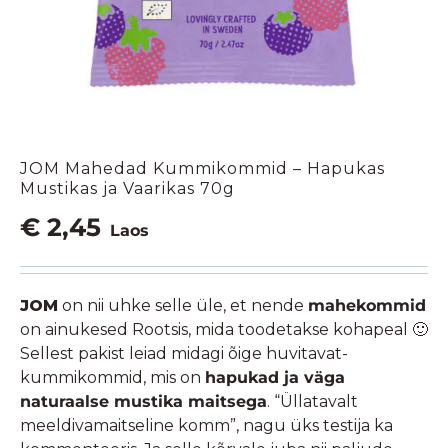
JOM Mahedad Kummikommid – Hapukas
Mustikas ja Vaarikas 70g
€
2,45
Laos
JOM
on nii uhke selle üle, et nende
mahekommid
on ainukesed Rootsis, mida toodetakse kohapeal 🙂
Sellest pakist leiad midagi õige huvitavat-
kummikommid, mis on
hapukad ja väga
naturaalse mustika maitsega
. “Üllatavalt
meeldivamaitseline komm”, nagu üks testija ka