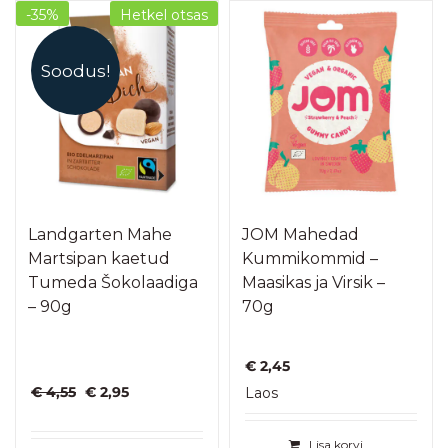
-35%
Hetkel otsas
Soodus!
Landgarten Mahe
JOM Mahedad
Martsipan kaetud
Kummikommid –
Tumeda Šokolaadiga
Maasikas ja Virsik –
– 90g
70g
€
2,45
Algne
Praegune
€
4,55
€
2,95
Laos
hind
hind
oli:
on:
Lisa korvi