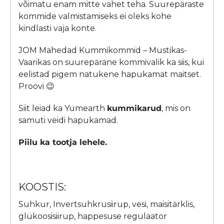
võimatu enam mitte vahet teha. Suurepäraste
kommide valmistamiseks ei oleks kohe
kindlasti vaja konte.
JOM Mahedad Kummikommid – Mustikas-
Vaarikas on suurepärane kommivalik ka siis, kui
eelistad pigem natukene hapukamat maitset.
Proovi 😉
Siit leiad ka Yumearth
kummikarud
, mis on
samuti veidi hapukamad.
Piilu ka tootja lehele.
KOOSTIS:
Suhkur, Invertsuhkrusiirup, vesi, maisitärklis,
glükoosisiirup, happesuse regulaator