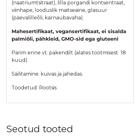
(naatriumtsitraat), lilla porgandi kontsentraat,
viinhape, looduslik maitseaine, glasuur
(päevalilleõli, karnaubavaha).
Mahesertifikaat, vegansertifikaat, ei sisalda
palmiõli, pähkleid, GMO-sid ega gluteeni
Parim enne vt. pakendilt (alates tootmisest 18
kuud)
Säilitamine: kuivas ja jahedas.
Toodetud: Rootsis
Seotud tooted