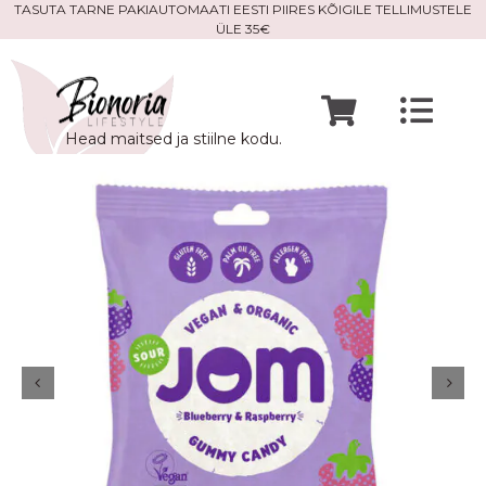
Skip
TASUTA TARNE PAKIAUTOMAATI EESTI PIIRES KÕIGILE TELLIMUSTELE
ÜLE 35€
to
content
Togg
Head maitsed ja stiilne kodu.
Navi
Avaleht
Mine po
Meist
Kontak