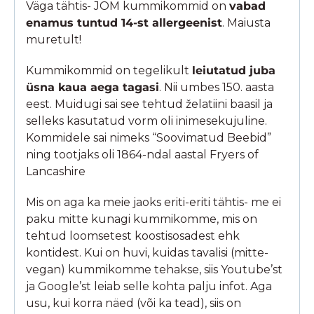
Väga tähtis- JOM kummikommid on
vabad
enamus tuntud 14-st allergeenist
. Maiusta
muretult!
Kummikommid on tegelikult
leiutatud juba
üsna kaua aega tagasi
. Nii umbes 150. aasta
eest. Muidugi sai see tehtud želatiini baasil ja
selleks kasutatud vorm oli inimesekujuline.
Kommidele sai nimeks “Soovimatud Beebid”
ning tootjaks oli 1864-ndal aastal Fryers of
Lancashire
Mis on aga ka meie jaoks eriti-eriti tähtis- me ei
paku mitte kunagi kummikomme, mis on
tehtud loomsetest koostisosadest ehk
kontidest. Kui on huvi, kuidas tavalisi (mitte-
vegan) kummikomme tehakse, siis Youtube’st
ja Google’st leiab selle kohta palju infot. Aga
usu, kui korra näed (või ka tead), siis on