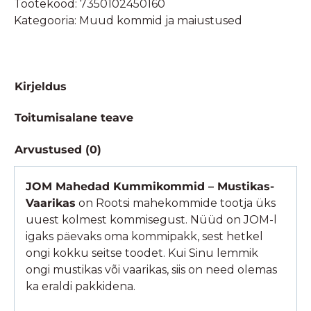
Tootekood:
7350102450160
Mustikas
Kategooria:
Muud kommid ja maiustused
ja
Vaarikas
70g
kogus
Kirjeldus
Toitumisalane teave
Arvustused (0)
JOM Mahedad Kummikommid – Mustikas-
Vaarikas
on Rootsi mahekommide tootja üks
uuest kolmest kommisegust. Nüüd on JOM-l
igaks päevaks oma kommipakk, sest hetkel
ongi kokku seitse toodet. Kui Sinu lemmik
ongi mustikas või vaarikas, siis on need olemas
ka eraldi pakkidena.