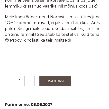
kommenteeris. Ja selle kõrvale juba nii paljude
lemmikuks saanud vaarika. Nii mõnus kooslus 🙂
Meie koostööpartnerid Norrast ja mujalt, kes juba
JOM’i komme müüvad, ei jaksa neid ära kiita. Anna
palun Sinagi meile teada, kuidas maitses ja milline
on Sinu lemmik! See aitab ka teistel valikuid teha
😉 Proovi kindlasti ka teisi maitseid!
LISA KORVI
JOM
Mahedad
Kummikommid
-
Parim enne: 03.06.2027
Hapukas