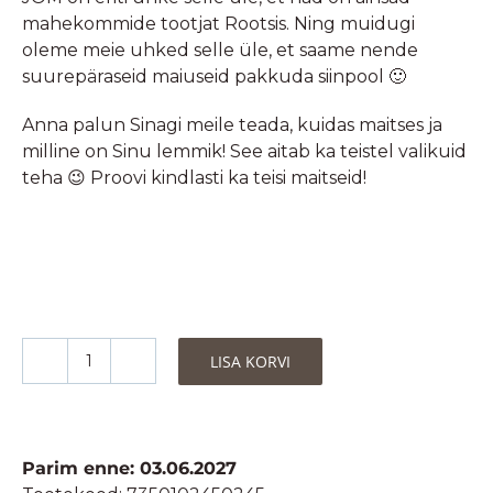
mahekommide tootjat Rootsis. Ning muidugi
oleme meie uhked selle üle, et saame nende
suurepäraseid maiuseid pakkuda siinpool 🙂
Anna palun Sinagi meile teada, kuidas maitses ja
milline on Sinu lemmik! See aitab ka teistel valikuid
teha 😉 Proovi kindlasti ka teisi maitseid!
LISA KORVI
JOM
Mahedad
Kummikommid
-
Parim enne: 03.06.2027
Hapukas