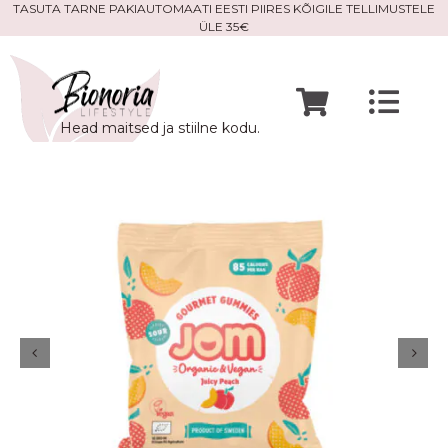
Skip
TASUTA TARNE PAKIAUTOMAATI EESTI PIIRES KÕIGILE TELLIMUSTELE
ÜLE 35€
to
content
Togg
Head maitsed ja stiilne kodu.
Navi
Avaleht
Mine po
Meist
Kontak