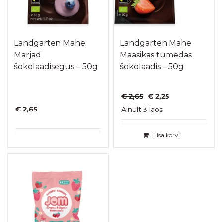
Landgarten Mahe
Landgarten Mahe
Marjad
Maasikas tumedas
šokolaadisegus – 50g
šokolaadis – 50g
Algne
Praegune
€
2,65
€
2,25
hind
hind
€
2,65
Ainult 3 laos
oli:
on:
€ 2,65.
€ 2,25.
Lisa korvi