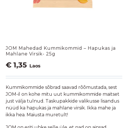
JOM Mahedad Kummikommid – Hapukas ja
Mahlane Virsik- 25g
€
1,35
Laos
Kummikommide sõbrad saavad rõõmustada, sest
JOM-il on kohe mitu uut kummikommide maitset
just välja tulnud. Taskupakkide valikusse lisandus
nüüd ka hapukas ja mahlane virsik. Ikka mahe ja
ikka hea. Maiusta muretult!
JOM on eriti uhke selle üle, et nad on ainsad