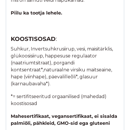
mis on samuti veidi hapukamad.
Piilu ka tootja lehele.
KOOSTISOSAD
:
Suhkur, Invertsuhkrusiirup, vesi, maisitärklis,
glükoosisiirup, happesuse regulaator
(naatriumtsitraat), porgandi
kontsentraat*,naturaalne virsiku maitseaine,
hape (viinhape), päevalilleõli*, glasuur
(karnaubavaha*).
*= sertifitseeritud orgaanilised (mahedad)
koostisosad
Mahesertifikaat, vegansertifikaat, ei sisalda
palmiõli, pähkleid, GMO-sid ega gluteeni