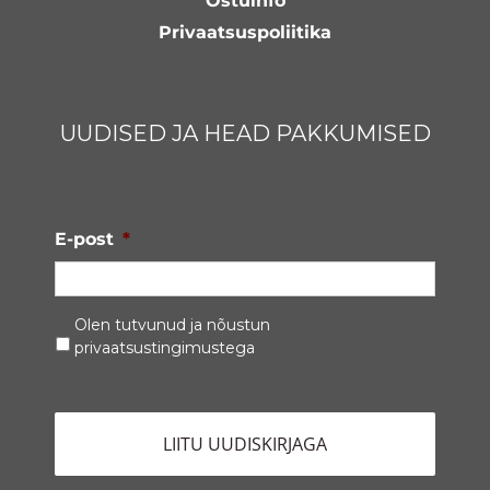
Ostuinfo
Privaatsuspoliitika
UUDISED JA HEAD PAKKUMISED
E-post
*
Privaatsustingimused
*
Olen tutvunud ja nõustun
privaatsustingimustega