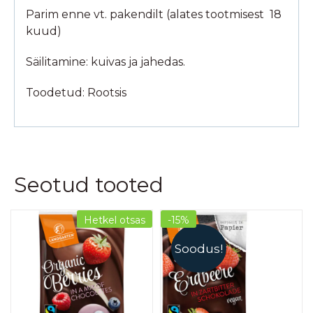
Parim enne vt. pakendilt (alates tootmisest 18
kuud)
Säilitamine: kuivas ja jahedas.
Toodetud: Rootsis
Seotud tooted
Hetkel otsas
-15%
Soodus!