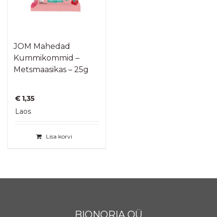
JOM Mahedad
Kummikommid –
Metsmaasikas – 25g
€
1,35
Laos
Lisa korvi
BIONORIA OÜ