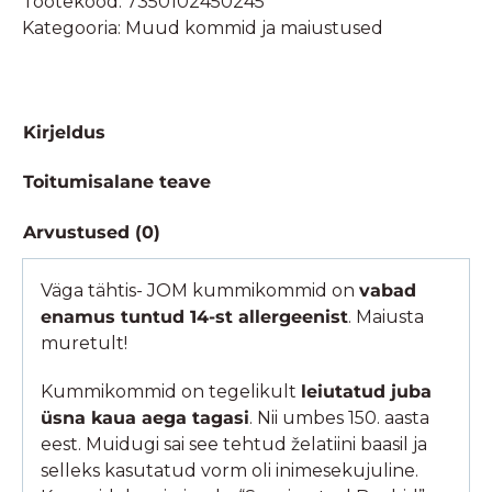
Tootekood:
7350102450245
ja
Kategooria:
Muud kommid ja maiustused
Mahlane
Virsik-
25g
kogus
Kirjeldus
Toitumisalane teave
Arvustused (0)
Väga tähtis- JOM kummikommid on
vabad
enamus tuntud 14-st allergeenist
. Maiusta
muretult!
Kummikommid on tegelikult
leiutatud juba
üsna kaua aega tagasi
. Nii umbes 150. aasta
eest. Muidugi sai see tehtud želatiini baasil ja
selleks kasutatud vorm oli inimesekujuline.