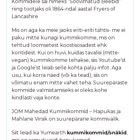
Kommidele sai nimeks “Soovimatud Beebid”
ning tootjaks oli 1864-ndal aastal Fryers of
Lancashire
Mis on aga ka meie jaoks eriti-eriti tähtis- me ei
paku mitte kunagi kummikomme, mis on
tehtud loomsetest koostisosadest ehk
kontidest. Kui on huvi, kuidas tavalisi (mitte-
vegan) kummikomme tehakse, siis Youtube’st
ja Google’st leiab selle kohta palju infot. Aga
usu, kui korra näed (või ka tead), siis on
võimatu enam mitte vahet teha. Suurepäraste
kommide valmistamiseks ei oleks kohe
kindlasti vaja konte.
JOM Mahedad Kummikommid – Hapukas ja
Mahlane Virsik on suurepärane kommivalik.
Siit leiad ka Yumearth
kummikommid/snäkid
,