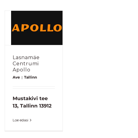
Lasnamäe
Centrumi
Apollo
Ave
|
Tallinn
Mustakivi tee
13, Tallinn 13912
Loe edasi