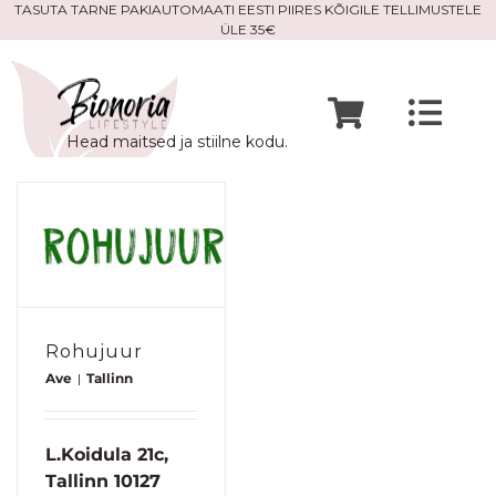
Skip
TASUTA TARNE PAKIAUTOMAATI EESTI PIIRES KÕIGILE TELLIMUSTELE
ÜLE 35€
to
content
Togg
Head maitsed ja stiilne kodu.
Navi
Avaleht
Mine po
Meist
Rohujuur
Ave
|
Tallinn
Kontak
L.Koidula 21c,
Tallinn 10127