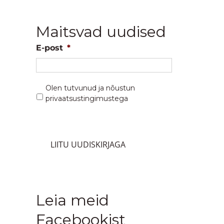
Maitsvad uudised
E-post
*
Privaatsustingimused
*
Olen tutvunud ja nõustun
privaatsustingimustega
Leia meid
Facebookist