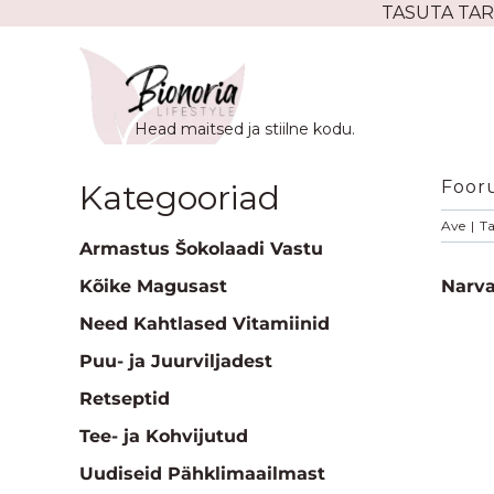
Skip
TASUTA TAR
to
content
Head maitsed ja stiilne kodu.
Foor
Kategooriad
Ave
|
Ta
Armastus Šokolaadi Vastu
Kõike Magusast
Narva
Need Kahtlased Vitamiinid
Puu- ja Juurviljadest
Retseptid
Tee- ja Kohvijutud
Uudiseid Pähklimaailmast