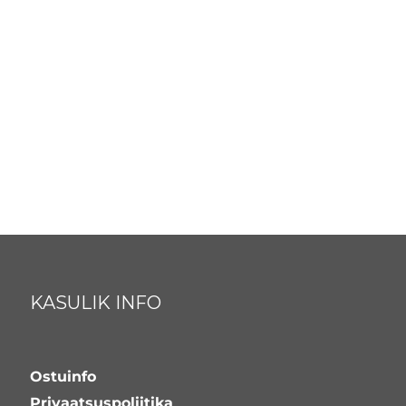
KASULIK INFO
Ostuinfo
Privaatsuspoliitika