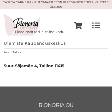
Skip
TASUTA TARNE PAKIAUTOMAATI EESTI PIIRES KÕIGILE TELLIMUSTELE
ÜLE 35€
to
content
Togg
Head maitsed ja stiilne kodu.
Navi
Avaleht
Ülemiste Kaubanduskeskus
Ave
|
Tallinn
Mine po
Suur-Sõjamäe 4, Tallinn 11415
Meist
Kontak
BIONORIA OÜ