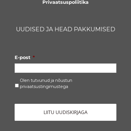
Privaatsuspoliitika
UUDISED JA HEAD PAKKUMISED
E-post
*
Privaatsustingimused
*
Olen tutvunud ja nõustun
privaatsustingimustega