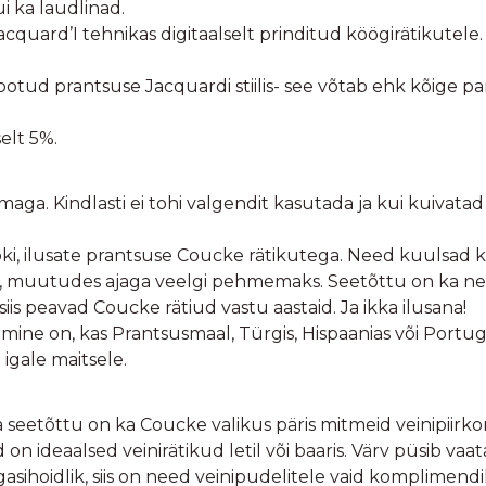
ui ka laudlinad.
cquard’I tehnikas digitaalselt prinditud köögirätikutele.
a kootud prantsuse Jacquardi stiilis- see võtab ehk kõige 
elt 5%.
a. Kindlasti ei tohi valgendit kasutada ja kui kuivatad ku
, ilusate prantsuse Coucke rätikutega. Need kuulsad kö
u, muutudes ajaga veelgi pehmemaks. Seetõttu on ka n
siis peavad Coucke rätiud vastu aastaid. Ja ikka ilusana!
tmine on, kas Prantsusmaal, Türgis, Hispaanias või Portug
 igale maitsele.
a seetõttu on ka Coucke valikus päris mitmeid veinipiirko
n ideaalsed veinirätikud letil või baaris. Värv püsib vaa
agasihoidlik, siis on need veinipudelitele vaid komplimendi