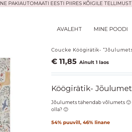
NE PAKIAUTOMAATI EESTI PIIRES KÕIGILE TELLIMUST
AVALEHT
MINE POODI
Coucke Köögirätik- “Jõulumets
€
11,85
Ainult 1 laos
Köögirätik- Jõulumet
Jõulumets tähendab võlumets 🙂 J
olla? 🙂
54% puuvill, 46% linane