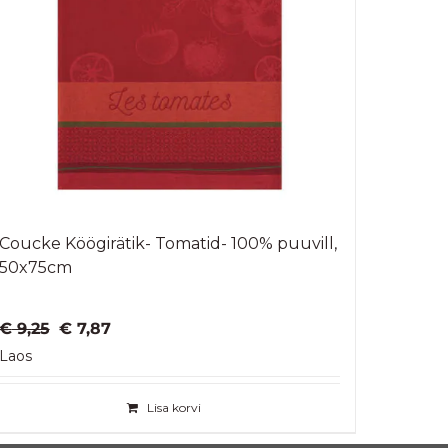
Coucke Köögirätik- Tomatid- 100% puuvill,
50x75cm
Algne
Praegune
€
9,25
€
7,87
hind
hind
Laos
oli:
on:
€ 9,25.
€ 7,87.
Lisa korvi