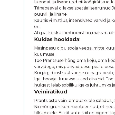
laiendati ja lisandusid nii köögirätikud k
Tänapäeval ollakse spetsialiseerunud Ja
puuvill ja linane.
Kaunis viimistlus, intensiivsed värvid j
on.
Ah jaa, kokkutõmbumist on maksimaals
Kuidas hooldada
:
Masinpesu olgu sooja veega, mitte kuumag
kuumusel.
Too Prantsuse hõng oma koju, oma kööki
värvidega, mis püsivad pesu peale pes
Kui järgid instruktsioone nii nagu peab, 
Igal hooajal luuakse uued disainid. Too
hulgast leiab sobiliku igaks juhtumiks ja
Veinirätikud
Prantslaste veinilembus ei ole saladus j
Nii mõnigi on kommenteerinud, et need o
tilkumisele. Et rätikute stiil on pigem t