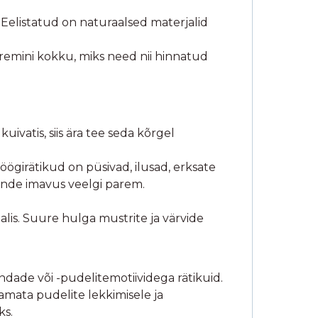
 Eelistatud on naturaalsed materjalid
paremini kokku, miks need nii hinnatud
ivatis, siis ära tee seda kõrgel
ögirätikud on püsivad, ilusad, erksate
ende imavus veelgi parem.
alis. Suure hulga mustrite ja värvide
ndade või -pudelitemotiividega rätikuid.
tamata pudelite lekkimisele ja
ks.