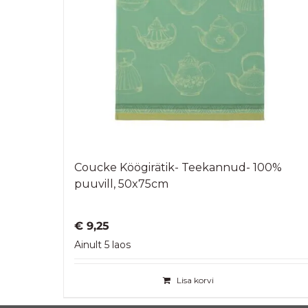
Coucke Köögirätik- Teekannud- 100%
puuvill, 50x75cm
€
9,25
Ainult 5 laos
Lisa korvi