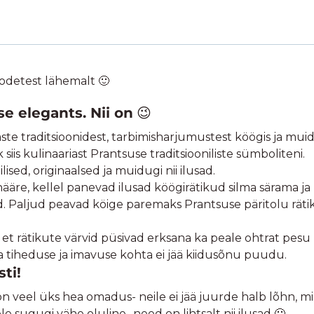
odetest lähemalt 🙂
e elegants. Nii on
😉
aste traditsioonidest, tarbimisharjumustest köögis ja mui
iis kulinaariast Prantsuse traditsiooniliste sümboliteni.
ed, originaalsed ja muidugi nii ilusad.
nääre, kellel panevad ilusad köögirätikud silma särama ja 
Paljud peavad köige paremaks Prantsuse päritolu rätikui
et rätikute värvid püsivad erksana ka peale ohtrat pesu ,
ka tiheduse ja imavuse kohta ei jää kiidusõnu puudu.
sti!
l on veel üks hea omadus- neile ei jää juurde halb lõhn, 
le sugugi vähe oluline- need on lihtsalt nii ilusad 🙂