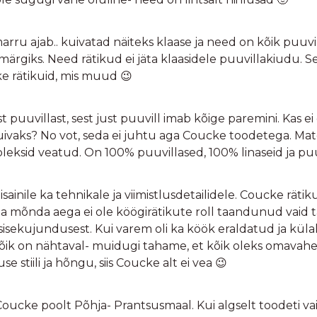
 marru ajab.. kuivatad näiteks klaase ja need on kõik puuv
ärgiks. Need rätikud ei jäta klaasidele puuvillakiudu. See
ke rätikuid, mis muud 😉
uvillast, sest just puuvill imab kõige paremini. Kas ei o
 kuivaks? No vot, seda ei juhtu aga Coucke toodetega. Ma
leksid veatud. On 100% puuvillased, 100% linaseid ja puu
isainile ka tehnikale ja viimistlusdetailidele. Coucke rätik
uba mõnda aega ei ole köögirätikute roll taandunud vaid 
sekujundusest. Kui varem oli ka köök eraldatud ja külalis
ik on nähtaval- muidugi tahame, et kõik oleks omavahel
se stiili ja hõngu, siis Coucke alt ei vea 😉
ucke poolt Põhja- Prantsusmaal. Kui algselt toodeti vaid