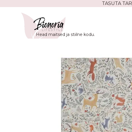
Skip
TASUTA TAR
to
content
Head maitsed ja stiilne kodu.