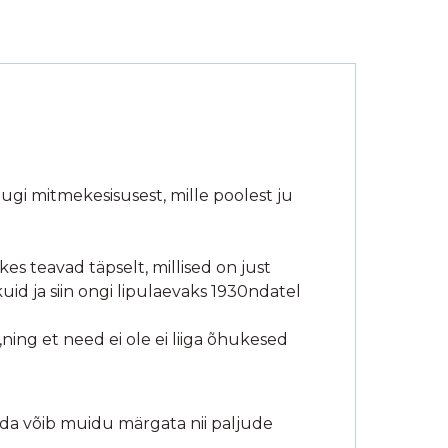
dugi mitmekesisusest, mille poolest ju
kes teavad täpselt, millised on just
d ja siin ongi lipulaevaks 1930ndatel
ning et need ei ole ei liiga õhukesed
mida võib muidu märgata nii paljude