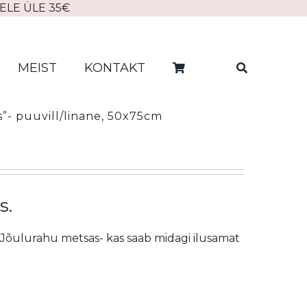
ELE ÜLE 35€
MEIST
KONTAKT
”- puuvill/linane, 50x75cm
s.
õulurahu metsas- kas saab midagi ilusamat