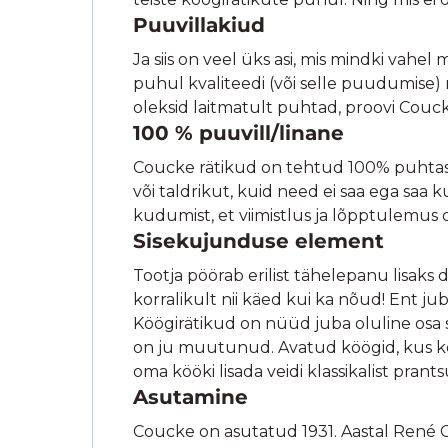
Puuvillakiud
Ja siis on veel üks asi, mis mindki vahel
puhul kvaliteedi (või selle puudumise) m
oleksid laitmatult puhtad, proovi Couc
100 % puuvill/linane
Coucke rätikud on tehtud 100% puhtast pu
või taldrikut, kuid need ei saa ega saa
kudumist, et viimistlus ja lõpptulemus o
Sisekujunduse element
Tootja pöörab erilist tähelepanu lisaks d
korralikult nii käed kui ka nõud! Ent j
Köögirätikud on nüüd juba oluline osa si
on ju muutunud. Avatud köögid, kus kõ
oma kööki lisada veidi klassikalist prantsu
Asutamine
Coucke on asutatud 1931. Aastal René Co