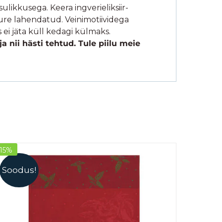
ulikkusega. Keera ingverieliksiir-
ure lahendatud. Veinimotiividega
 ei jäta küll kedagi külmaks.
a nii hästi tehtud. Tule piilu meie
-15%
Soodus!