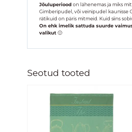
Jõuluperiood
on lähenemas ja miks mitte
Gimberipudel, või veinipudel kaunisse 
rätikuid on päris mitmeid. Kuid siins so
On ehk imelik sattuda suurde vaimustu
valikut
🙂
Seotud tooted