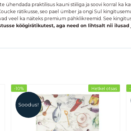
 ühendada praktilisus kauni stiiliga ja soovi korral ka kas
Coucke rätikusse, seo pael ümber ja ongi Sul kingitusem
bivad veel ka näiteks premium pähklikreemid. See kingitus
sse köögirätikutest, aga need on lihtsalt nii ilusad j
-10%
Hetkel otsas
Soodus!