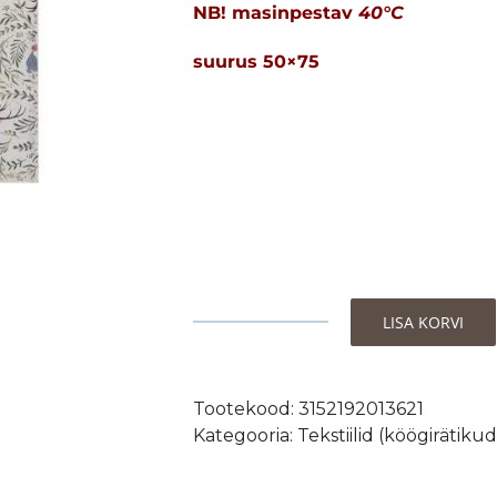
NB! masinpestav
40°C
suurus 50×75
LISA KORVI
Coucke
Köögirätik-
"Jõulumets"-
Tootekood:
3152192013621
puuvill/linane,
Kategooria:
Tekstiilid (köögirätikud
50x75cm
kogus