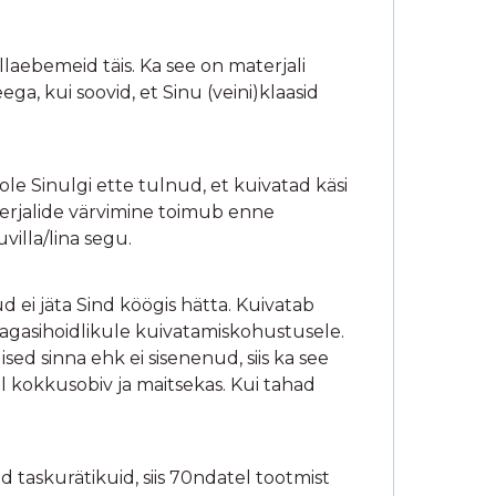
illaebemeid täis. Ka see on materjali
ga, kui soovid, et Sinu (veini)klaasid
le Sinulgi ette tulnud, et kuivatad käsi
terjalide värvimine toimub enne
villa/lina segu.
ud ei jäta Sind köögis hätta. Kuivatab
tagasihoidlikule kuivatamiskohustusele.
ed sinna ehk ei sisenenud, siis ka see
 kokkusobiv ja maitsekas. Kui tahad
 taskurätikuid, siis 70ndatel tootmist