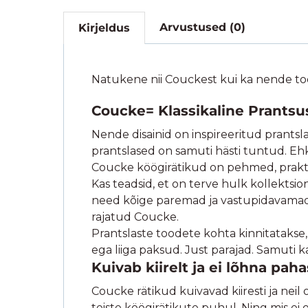
Arvustused (0)
Kirjeldus
Natukene nii Couckest kui ka nende to
Coucke= Klassikaline Prantsus
Nende disainid on inspireeritud prantsl
prantslased on samuti hästi tuntud. Ehk s
Coucke köögirätikud on pehmed, praktilis
Kas teadsid, et on terve hulk kollektsio
need kõige paremad ja vastupidavamad. 
rajatud Coucke.
Prantslaste toodete kohta kinnitatakse, 
ega liiga paksud. Just parajad. Samuti 
Kuivab kiirelt ja ei lõhna paha
Coucke rätikud kuivavad kiiresti ja nei
teiste köögirätikute puhul. Ning mis ei o