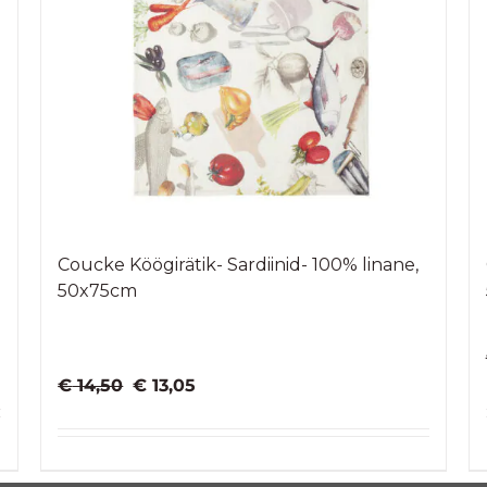
Coucke Köögirätik- Sardiinid- 100% linane,
50x75cm
Algne
Praegune
€
14,50
€
13,05
hind
hind
oli:
on:
€ 14,50.
€ 13,05.