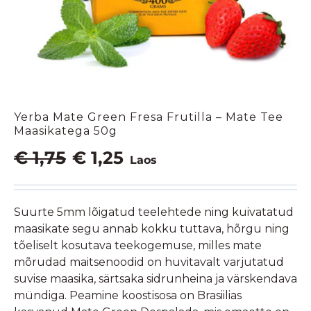
Yerba Mate Green Fresa Frutilla – Mate Tee
Maasikatega 50g
Algne
Praegune
€
1,75
€
1,25
Laos
hind
hind
oli:
on:
€ 1,75.
€ 1,25.
Suurte 5mm lõigatud teelehtede ning kuivatatud
maasikate segu annab kokku tuttava, hõrgu ning
tõeliselt kosutava teekogemuse, milles mate
mõrudad maitsenoodid on huvitavalt varjutatud
suvise maasika, särtsaka sidrunheina ja värskendava
mündiga. Peamine koostisosa on Brasiilias