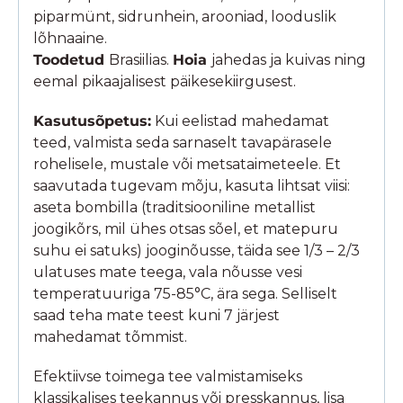
piparmünt, sidrunhein, arooniad, looduslik
lõhnaaine.
Toodetud
Brasiilias.
Hoia
jahedas ja kuivas ning
eemal pikaajalisest päikesekiirgusest.
Kasutusõpetus:
Kui eelistad mahedamat
teed, valmista seda sarnaselt tavapärasele
rohelisele, mustale või metsataimeteele. Et
saavutada tugevam mõju, kasuta lihtsat viisi:
aseta bombilla (traditsiooniline metallist
joogikõrs, mil ühes otsas sõel, et matepuru
suhu ei satuks) jooginõusse, täida see 1/3 – 2/3
ulatuses mate teega, vala nõusse vesi
temperatuuriga 75-85°C, ära sega. Selliselt
saad teha mate teest kuni 7 järjest
mahedamat tõmmist.
Efektiivse toimega tee valmistamiseks
klassikalises teekannus või presskannus, lisa