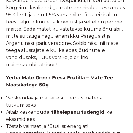
kasvanud Mate Green Despalada, mis omaette on
kõrgeima kvaliteediga mate tee, sisaldades umbes
95% lehti ja ainult 5% varsi, mille tõttu ei sisaldu
tees palju tolmu ega kibedust ja sellel on pehme
maitse. Seda matet kuivatatakse kuuma õhu abil,
mitte suitsuga nagu enamikku Paraguaist ja
Argentiinast pärit versioone. Sobib hästi nii mate
teega alustajatele kui ka edasijõudnutele
vahelduseks, – uus värske ja eriline
maitsekombinatsioon!
Yerba Mate Green Fresa Frutilla – Mate Tee
Maasikatega 50g
Värskendav ja marjane kogemus matega
tutvumiseks!
Aitab keskenduda,
tähelepanu tudengid
, kel
eksamid ees!
Tõstab vaimset ja füüsilist energiat!