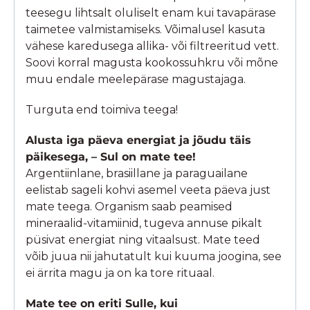
teesegu lihtsalt oluliselt enam kui tavapärase
taimetee valmistamiseks. Võimalusel kasuta
vähese karedusega allika- või filtreeritud vett.
Soovi korral magusta kookossuhkru või mõne
muu endale meelepärase magustajaga.
Turguta end toimiva teega!
Alusta iga päeva energiat ja jõudu täis
päikesega, – Sul on mate tee!
Argentiinlane, brasiillane ja paraguailane
eelistab sageli kohvi asemel veeta päeva just
mate teega. Organism saab peamised
mineraalid-vitamiinid, tugeva annuse pikalt
püsivat energiat ning vitaalsust. Mate teed
võib juua nii jahutatult kui kuuma joogina, see
ei ärrita magu ja on ka tore rituaal.
Mate tee on eriti Sulle, kui