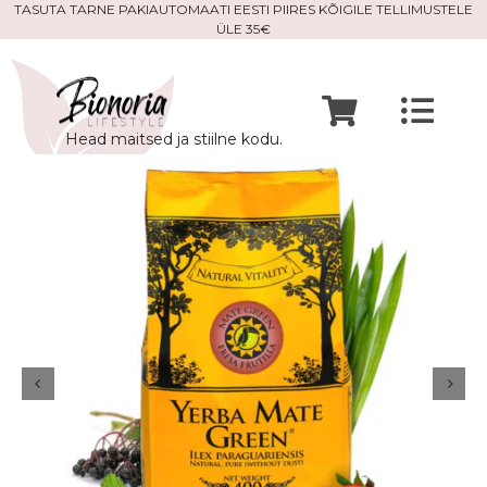
Skip
TASUTA TARNE PAKIAUTOMAATI EESTI PIIRES KÕIGILE TELLIMUSTELE
ÜLE 35€
to
content
Togg
Head maitsed ja stiilne kodu.
Navi
Avaleht
Mine po
Meist
Kontak