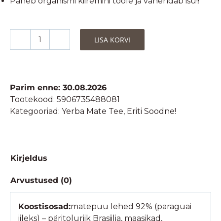
Paneb organismi kiiremini tööle ja vähendab isu!!
LISA KORVI
Yerba
Mate
Green
Fresa
Parim enne: 30.08.2026
Frutilla
Tootekood:
5906735488081
-
Kategooriad:
Yerba Mate Tee
,
Eriti Soodne!
Mate
Tee
Maasikatega
50g
Kirjeldus
kogus
Arvustused (0)
Koostisosad:
matepuu lehed 92% (paraguai
iileks) – päritoluriik Brasiilia, maasikad,