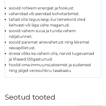
soovid rohkem energiat ja fookust;
vähendad või asendad kohvitarbimist.
tahad olla tegus isegi, kui teinekord oled
kehvasti või liiga vähe maganud;
soovid vähem süüa ja tunda vähem
näljatunnet;
soovid paremat ainevahetust ning kiiremat
rasvapõletust;
stressi võiks ka vähem olla, närvid tugevamad
ja lihased lõõgastunud;
hoolid oma immuunsüsteemist ja südamest
ning jälgid veresuhkru tasakaalu.
Seotud tooted