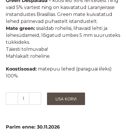
Green Despalada
– koosneb 95% lehtedest ning
vaid 5% vartest ning on kasvatatud Laranjeirase
instandustes Brasiilias. Green mate kuivatatud
lehed pärinevad puhastelt istandustelt.
Mate green:
sisaldab rohelisi, lihavaid lehti ja
lehesüdameid, lõigatud umbes 5 mm suurusteks
tükkideks.
Täiesti tolmuvaba!
Mahlakalt roheline.
Koostisosad:
matepuu lehed (paraguai iileks)
100%
LISA KORVI
Yerba
Mate
Green
Despalada
Parim enne: 30.11.2026
-