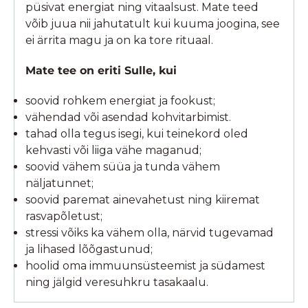
püsivat energiat ning vitaalsust. Mate teed
võib juua nii jahutatult kui kuuma joogina, see
ei ärrita magu ja on ka tore rituaal.
Mate tee on eriti Sulle, kui
soovid rohkem energiat ja fookust;
vähendad või asendad kohvitarbimist.
tahad olla tegus isegi, kui teinekord oled
kehvasti või liiga vähe maganud;
soovid vähem süüa ja tunda vähem
näljatunnet;
soovid paremat ainevahetust ning kiiremat
rasvapõletust;
stressi võiks ka vähem olla, närvid tugevamad
ja lihased lõõgastunud;
hoolid oma immuunsüsteemist ja südamest
ning jälgid veresuhkru tasakaalu.