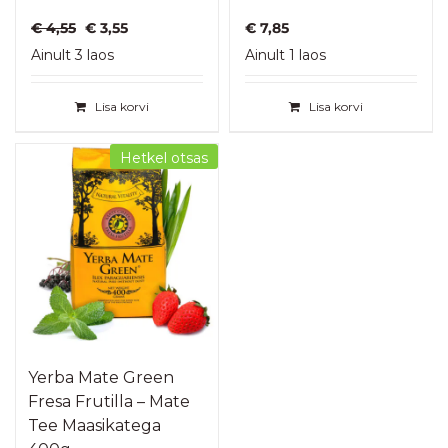
Algne
Praegune
€
4,55
€
3,55
€
7,85
hind
hind
Ainult 3 laos
Ainult 1 laos
oli:
on:
€ 4,55.
€ 3,55.
Lisa korvi
Lisa korvi
Hetkel otsas
Yerba Mate Green
Fresa Frutilla – Mate
Tee Maasikatega