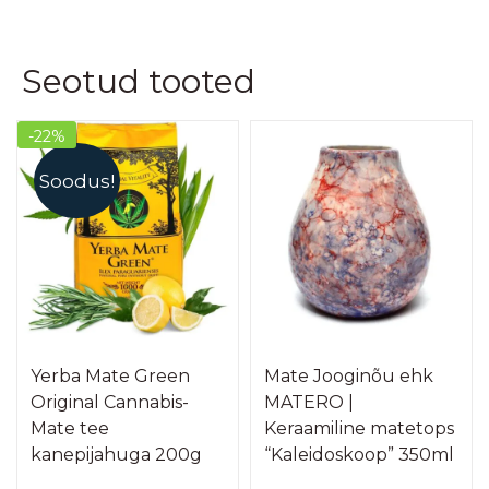
Seotud tooted
-22%
Soodus!
Yerba Mate Green
Mate Jooginõu ehk
Original Cannabis-
MATERO |
Mate tee
Keraamiline matetops
kanepijahuga 200g
“Kaleidoskoop” 350ml