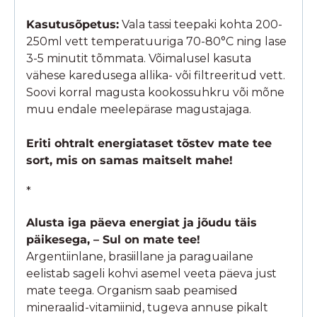
Kasutusõpetus:
Vala tassi teepaki kohta 200-
250ml vett temperatuuriga 70-80°C ning lase
3-5 minutit tõmmata. Võimalusel kasuta
vähese karedusega allika- või filtreeritud vett.
Soovi korral magusta kookossuhkru või mõne
muu endale meelepärase magustajaga.
Eriti ohtralt energiataset tõstev mate tee
sort, mis on samas maitselt mahe!
*
Alusta iga päeva energiat ja jõudu täis
päikesega, – Sul on mate tee!
Argentiinlane, brasiillane ja paraguailane
eelistab sageli kohvi asemel veeta päeva just
mate teega. Organism saab peamised
mineraalid-vitamiinid, tugeva annuse pikalt