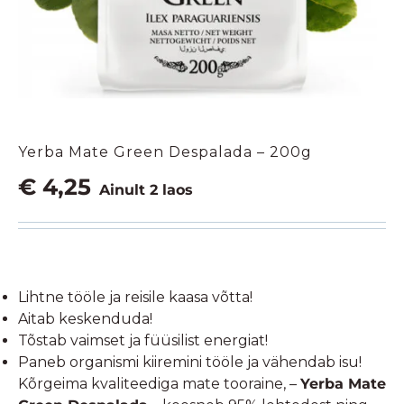
Yerba Mate Green Despalada – 200g
€
4,25
Ainult 2 laos
Lihtne tööle ja reisile kaasa võtta!
Aitab keskenduda!
Tõstab vaimset ja füüsilist energiat!
Paneb organismi kiiremini tööle ja vähendab isu!
Kõrgeima kvaliteediga mate tooraine, –
Yerba Mate