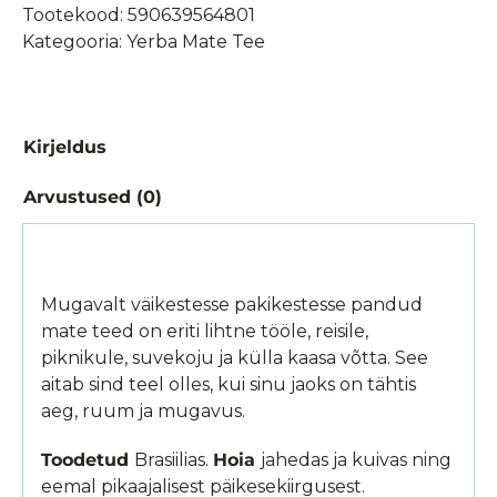
Tootekood:
590639564801
200g
Kategooria:
Yerba Mate Tee
kogus
Kirjeldus
Arvustused (0)
Mugavalt väikestesse pakikestesse pandud
mate teed on eriti lihtne tööle, reisile,
piknikule, suvekoju ja külla kaasa võtta. See
aitab sind teel olles, kui sinu jaoks on tähtis
aeg, ruum ja mugavus.
Toodetud
Brasiilias.
Hoia
jahedas ja kuivas ning
eemal pikaajalisest päikesekiirgusest.