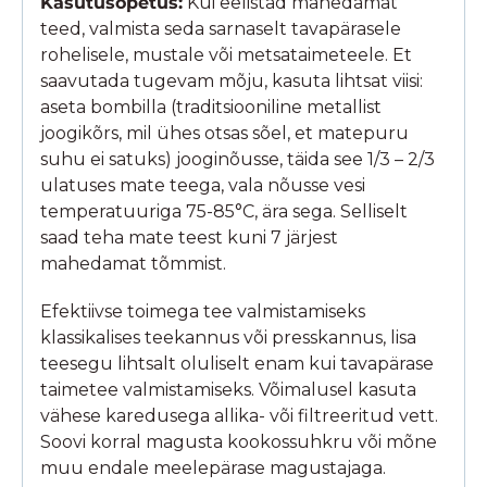
Kasutusõpetus:
Kui eelistad mahedamat
teed, valmista seda sarnaselt tavapärasele
rohelisele, mustale või metsataimeteele. Et
saavutada tugevam mõju, kasuta lihtsat viisi:
aseta bombilla (traditsiooniline metallist
joogikõrs, mil ühes otsas sõel, et matepuru
suhu ei satuks) jooginõusse, täida see 1/3 – 2/3
ulatuses mate teega, vala nõusse vesi
temperatuuriga 75-85°C, ära sega. Selliselt
saad teha mate teest kuni 7 järjest
mahedamat tõmmist.
Efektiivse toimega tee valmistamiseks
klassikalises teekannus või presskannus, lisa
teesegu lihtsalt oluliselt enam kui tavapärase
taimetee valmistamiseks. Võimalusel kasuta
vähese karedusega allika- või filtreeritud vett.
Soovi korral magusta kookossuhkru või mõne
muu endale meelepärase magustajaga.