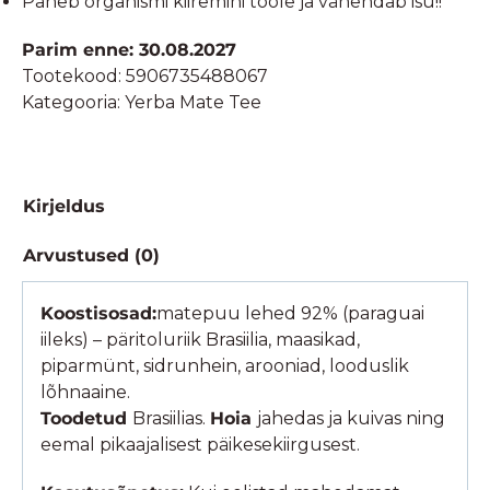
Paneb organismi kiiremini tööle ja vähendab isu!!
Parim enne: 30.08.2027
Tootekood:
5906735488067
Kategooria:
Yerba Mate Tee
Kirjeldus
Arvustused (0)
Koostisosad:
matepuu lehed 92% (paraguai
iileks) – päritoluriik Brasiilia, maasikad,
piparmünt, sidrunhein, arooniad, looduslik
lõhnaaine.
Toodetud
Brasiilias.
Hoia
jahedas ja kuivas ning
eemal pikaajalisest päikesekiirgusest.