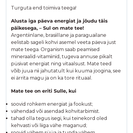
Turguta end toimiva teega!
Alusta iga päeva energiat ja jõudu täis
päikesega, – Sul on mate tee!
Argentiinlane, brasiillane ja paraguailane
eelistab sageli kohvi asemel veeta päeva just
mate teega. Organism saab peamised
mineraalid-vitamiinid, tugeva annuse pikalt
püsivat energiat ning vitaalsust. Mate teed
võib juua nii jahutatult kui kuuma joogina, see
ei ärrita magu ja on ka tore rituaal.
Mate tee on eriti Sulle, kui
soovid rohkem energiat ja fookust;
vähendad või asendad kohvitarbimist.
tahad olla tegus isegi, kui teinekord oled
kehvasti või liiga vähe maganud;
soovid vähem süüa ja tunda vähem