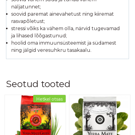
näljatunnet;
soovid paremat ainevahetust ning kiiremat
rasvapõletust;
stressi võiks ka vähem olla, närvid tugevamad
ja lihased lõõgastunud;
hoolid oma immuunsüsteemist ja südamest
ning jälgid veresuhkru tasakaalu.
Seotud tooted
Hetkel otsas