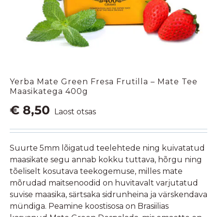
Yerba Mate Green Fresa Frutilla – Mate Tee
Maasikatega 400g
€
8,50
Laost otsas
Suurte 5mm lõigatud teelehtede ning kuivatatud
maasikate segu annab kokku tuttava, hõrgu ning
tõeliselt kosutava teekogemuse, milles mate
mõrudad maitsenoodid on huvitavalt varjutatud
suvise maasika, särtsaka sidrunheina ja värskendava
mündiga. Peamine koostisosa on Brasiilias