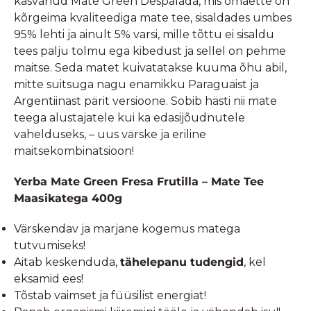
kasvanud Mate Green Despalada, mis omaette on
kõrgeima kvaliteediga mate tee, sisaldades umbes
95% lehti ja ainult 5% varsi, mille tõttu ei sisaldu
tees palju tolmu ega kibedust ja sellel on pehme
maitse. Seda matet kuivatatakse kuuma õhu abil,
mitte suitsuga nagu enamikku Paraguaist ja
Argentiinast pärit versioone. Sobib hästi nii mate
teega alustajatele kui ka edasijõudnutele
vahelduseks, – uus värske ja eriline
maitsekombinatsioon!
Yerba Mate Green Fresa Frutilla – Mate Tee
Maasikatega 400g
Värskendav ja marjane kogemus matega
tutvumiseks!
Aitab keskenduda,
tähelepanu tudengid
, kel
eksamid ees!
Tõstab vaimset ja füüsilist energiat!