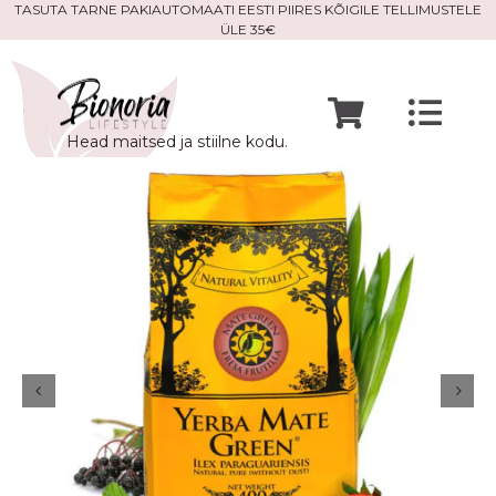
Skip
TASUTA TARNE PAKIAUTOMAATI EESTI PIIRES KÕIGILE TELLIMUSTELE
ÜLE 35€
to
content
Togg
Head maitsed ja stiilne kodu.
Navi
Avaleht
Mine po
Meist
Kontak