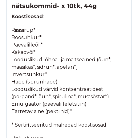
nätsukommid- x 10tk, 44g
Koostisosad
:
Riisisiirup*
Roosuhkur*
Päevalilleõli*
Kakaovõi*
Looduslikud lõhna- ja maitseained (õun*,
maasikas*, sidrun*, apelsin*)
Invertsuhkur*
Hape (sidrunhape)
Looduslikud värvid kontsentraatidest
(porgand*, õun*, spirulina*, mustsõstar*)
Emulgaator (päevalilleletsitiin)
Tarretav aine (pektiinid)*
* Sertifitseeritud mahedad koostisosad