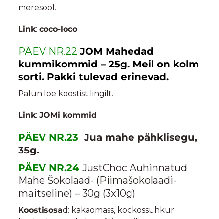
meresool.
Link
:
coco-loco
PÄEV NR.22
JOM Mahedad
kummikommid – 25g. Meil on kolm
sorti. Pakki tulevad erinevad.
Palun loe koostist lingilt.
Link
:
JOMi kommid
PÄEV NR.23
Jua mahe pähklisegu,
35g.
PÄEV NR.24
JustChoc Auhinnatud
Mahe Šokolaad- (Piimašokolaadi-
maitseline) – 30g (3x10g)
Koostisosa
d: kakaomass, kookossuhkur,