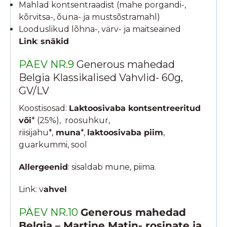
Mahlad kontsentraadist (mahe porgandi-,
kõrvitsa-, õuna- ja mustsõstramahl)
Looduslikud lõhna-, värv- ja maitseained
Link
:
snäkid
PÄEV NR.9
Generous mahedad
Belgia Klassikalised Vahvlid- 60g,
GV/LV
Koostisosad:
Laktoosivaba kontsentreeritud
või
* (25%), roosuhkur,
riisijahu*,
muna
*,
laktoosivaba piim
,
guarkummi, sool
Allergeenid
: sisaldab mune, piima.
Link: v
ahvel
PÄEV NR.10
Generous mahedad
Belgia – Martine Matin- rosinate ja