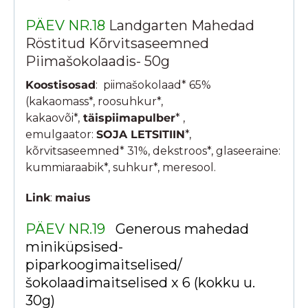
PÄEV NR.18
Landgarten Mahedad
Röstitud Kõrvitsaseemned
Piimašokolaadis- 50g
Koostisosad
: piimašokolaad* 65%
(kakaomass*, roosuhkur*,
kakaovõi*,
täispiimapulber
* ,
emulgaator:
SOJA LETSITIIN
*,
kõrvitsaseemned* 31%, dekstroos*, glaseeraine:
kummiaraabik*, suhkur*, meresool.
Link
:
maius
PÄEV NR.19
Generous mahedad
miniküpsised-
piparkoogimaitselised/
šokolaadimaitselised x 6 (kokku u.
30g)