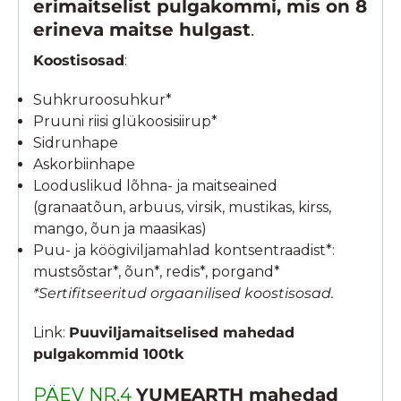
erimaitselist pulgakommi, mis on 8
erineva maitse hulgast
.
Koostisosad
:
Suhkruroosuhkur*
Pruuni riisi glükoosisiirup*
Sidrunhape
Askorbiinhape
Looduslikud lõhna- ja maitseained
(granaatõun, arbuus, virsik, mustikas, kirss,
mango, õun ja maasikas)
Puu- ja köögiviljamahlad kontsentraadist*:
mustsõstar*, õun*, redis*, porgand*
*Sertifitseeritud orgaanilised koostisosad.
Link:
Puuviljamaitselised mahedad
pulgakommid 100tk
PÄEV NR.4
YUMEARTH mahedad