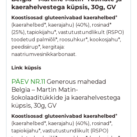
kaerahelvestega küpsis, 30g, GV
Koostisosad
:
gluteenivabad kaerahelbed
*
(kaerahelbed*, kaerajahu) (40%), rosinad*
(25%), tapiokijahu*, vastutustundlikult (RSPO)
toodetud palmiõli*, roosuhkur*, kookosjahu*,
peedisiirup*, kergitaja:
naatriumvesinikkarbonaat.
Link
:
küpsis
PÄEV NR.11
Generous mahedad
Belgia – Martin Matin-
šokolaaditükkide ja kaerahelvestega
küpsis, 30g, GV
Koostisosad
:
gluteenivabad kaerahelbed
*
(kaerahelbed*, kaerajahu) (40%), rosinad*,
tapiokijahu*, vastutustundlikult (RSPO)