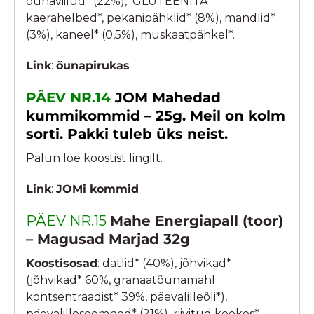
õunaviilud* (22%), GLUTEENITA
kaerahelbed*, pekanipähklid* (8%), mandlid*
(3%), kaneel* (0,5%), muskaatpähkel*.
Link
:
õunapirukas
PÄEV NR.14
JOM Mahedad
kummikommid – 25g.
Meil on kolm
sorti. Pakki tuleb üks neist.
Palun loe koostist lingilt.
Link
:
JOMi kommid
PÄEV NR.15
Mahe Energiapall (toor)
– Magusad Marjad 32g
Koostisosad
: datlid* (40%), jõhvikad*
(jõhvikad* 60%, granaatõunamahl
kontsentraadist* 39%, päevalilleõli*),
päevalilleseemned* (21%), riivitud kookos*