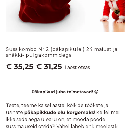
Sussikombo Nr.2 (päkapikule!) 24 maiust ja
snäkki- pulgakommidega
Algne
Praegune
€
35,25
€
31,25
Laost otsas
hind
hind
oli:
on:
€ 35,25.
€ 31,25.
Päkapikud juba toimetavad! 😉
Teate, teeme ka sel aastal kõikide töökate ja
usinate
päkapikkude elu kergemaks
! Kellel meil
ikka seda aega ülearu on, et mööda poode
sussimaiuseid otsida?! Vahel läheb ehk meelestki