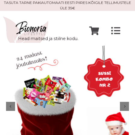
Skip
TASUTA TARNE PAKIAUTOMAATI EESTI PIIRES KÕIGILE TELLIMUSTELE
ÜLE 35€
to
content
Togg
Head maitsed ja stiilne kodu.
Navi
Avaleht
Mine po
Meist
Kontak