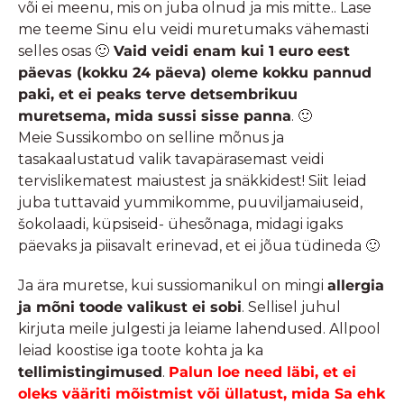
või ei meenu, mis on juba olnud ja mis mitte.. Lase
me teeme Sinu elu veidi muretumaks vähemasti
selles osas 🙂
Vaid veidi enam kui 1 euro eest
päevas (kokku 24 päeva) oleme kokku pannud
paki, et ei peaks terve detsembrikuu
muretsema, mida sussi sisse panna
. 🙂
Meie Sussikombo on selline mõnus ja
tasakaalustatud valik tavapärasemast veidi
tervislikematest maiustest ja snäkkidest! Siit leiad
juba tuttavaid yummikomme, puuviljamaiuseid,
šokolaadi, küpsiseid- ühesõnaga, midagi igaks
päevaks ja piisavalt erinevad, et ei jõua tüdineda 🙂
Ja ära muretse, kui sussiomanikul on mingi
allergia
ja mõni toode valikust ei sobi
. Sellisel juhul
kirjuta meile julgesti ja leiame lahendused. Allpool
leiad koostise iga toote kohta ja ka
tellimistingimused
.
Palun loe need läbi, et ei
oleks vääriti mõistmist või üllatust, mida Sa ehk