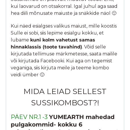
kui laovarud on otsakorral. Igal juhul aga saad
hea diili mõnusate maiuste ja snäkkide näol 🙂
Kui näed esialgses valikus maiust, mille koostis
Sulle ei sobi, siis lepime esialgu kokku, et
lubame
kuni kolm vahetust samas
hinnaklassis (toote tavahind)
. Võid selle
kirjutada tellimuse märkmetesse, saata mailile
või kirjutada Facebooki. Kui aga on tegemist
veganiga, siis kirjuta meile ja teeme kombo
veidi ümber 🙂
MIDA LEIAD SELLEST
SUSSIKOMBOST?!
PÄEV NR.1 -3
YUMEARTH mahedad
pulgakommid- kokku 6