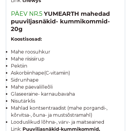
Link:
chewys
PÄEV NR.5
YUMEARTH mahedad
puuviljasnäkid- kummikommid-
20g
Koostisosad:
Mahe roosuhkur
Mahe riisisiirup
Pektiin
Askorbiinhape(C-vitamiin)
Sidrunhape
Mahe päevalilleõli
Glaseeraine- karnaubavaha
Nisutärklis
Mahlad kontsentraadist (mahe porgandi-,
kõrvitsa-, õuna- ja mustsõstramahl)
Looduslikud lõhna-, värv- ja maitseained
Link:
Puuviljasnäkid-kummikommid,