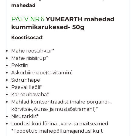
mahedad
PÄEV NR.6
YUMEARTH mahedad
kummikarukesed- 50g
Koostisosad
:
Mahe roosuhkur*
Mahe riisisiirup*
Pektiin
Askorbiinhape(C-vitamiin)
Sidrunhape
Päevalilleõli*
Karnaubavaha*
Mahlad kontsentraadist (mahe porgandi-,
kõrvitsa-, õuna- ja mustsõstramahl)*
Nisutärklis*
Looduslikud lõhna-, värv- ja maitseained
*Toodetud mahepõllumajanduslikult