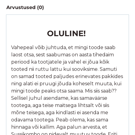
Arvustused (0)
OLULINE!
Vahepeal võib juhtuda, et mingi toode saab
laost otsa, sest saabumas on aasta tihedaim
periood ka tootjatele ja vahel ei jõua kõik
tooted nii ruttu lattu kui sooviksime. Samuti
on samad tooted paljudes erinevates pakkides
ning alati ei pruugi jõuda koheselt muuta, kui
mingi toode peaks otsa saama. Mis siis saab??
Sellisel juhul asendame, kas samaväärse
tootega, aga teise maitsega lihtsalt või siis
mõne teisega, aga kindlasti ei asenda me
odavama tootega. Peab olema, kas sama
hinnaga või kallim. Aga palun arvesta, et
Sussikombo on pidevalt muutuv toode. Eriti,