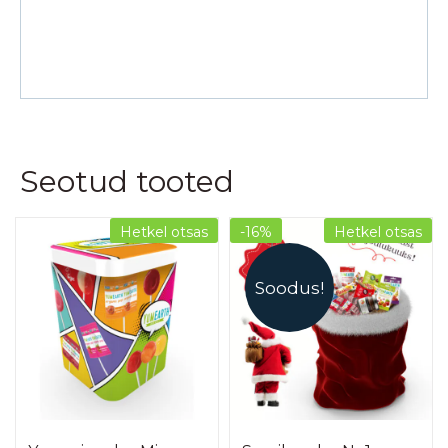
Seotud tooted
Hetkel otsas
-16%
Hetkel otsas
Soodus!