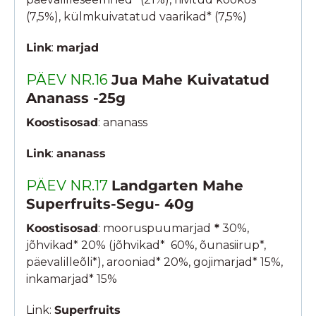
(7,5%), külmkuivatatud vaarikad* (7,5%)
Link
:
marjad
PÄEV NR.16
Jua Mahe Kuivatatud
Ananass -25g
Koostisosad
: ananass
Link
:
ananass
PÄEV NR.17
Landgarten Mahe
Superfruits-Segu- 40g
Koostisosad
: mooruspuumarjad
*
30%,
jõhvikad* 20% (jõhvikad* 60%, õunasiirup*,
päevalilleõli*), arooniad* 20%, gojimarjad* 15%,
inkamarjad* 15%
Link:
Superfruits