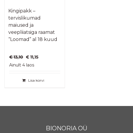
Kingipakk –
tervislikumad
maiused ja
veepliiatsiga raamat
“Loomad” al 18 kuud
Algne
Praegune
€
13,10
€
11,15
hind
hind
Ainult 4 laos
oli:
on:
€ 13,10.
€ 11,15.
Lisa korvi
BIONORIA OÜ