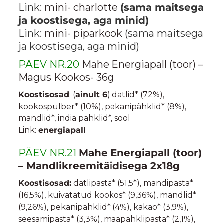
Link:
mini- charlotte
(sama maitsega
ja koostisega, aga minid)
Link:
mini- piparkook
(sama maitsega
ja koostisega, aga minid)
PÄEV NR.20
Mahe Energiapall (toor) –
Magus Kookos- 36g
Koostisosad
: (
ainult 6
) datlid* (72%),
kookospulber* (10%), pekanipähklid* (8%),
mandlid*, india pähklid*, sool
Link:
energiapall
PÄEV NR.21
Mahe Energiapall (toor)
– Mandlikreemitäidisega 2x18g
Koostisosad:
datlipasta* (51,5*), mandipasta*
(16,5%), kuivatatud kookos* (9,36%), mandlid*
(9,26%), pekanipähklid* (4%), kakao* (3,9%),
seesamipasta* (3,3%), maapähklipasta* (2,1%),