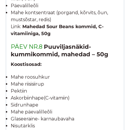
Päevalilleõli
Mahe kontsentraat (porgand, kõrvits, õun,
mustsõstar, redis)
Link:
Mahedad Sour Beans kommid, C-
vitamiiniga, 50g
PÄEV NR.8
Puuviljasnäkid-
kummikommid, mahedad – 50g
Koostisosad:
Mahe roosuhkur
Mahe riisisiirup
Pektiin
Askorbiinhape(C-vitamiin)
Sidrunhape
Mahe päevalilleõli
Glaseeraine- karnaubavaha
Nisutärklis