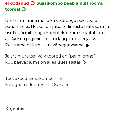
ei oodanud 🙂
Sussikombo peab ainult rõõmu
tooma! 🙂
NB!
Palun anna meile ka veidi aega paki teele
panemiseks. Hetkel on juba tellimuste hulk suur ja
usute või mitte, aga komplekteerimine võtab oma
aja 😉 Eriti jälgimine, et midagi puudu ei jääks.
Postitame nii kiirelt, kui vähegi jaksame 🙂
Ja ära muretse- kõik tooted on “parim enne”
kuupäevaga, mis on alles uues aastas 🙂
Tootekood:
Sussikombo nr.2
Kategooria:
Jõuluvana Osakond
Kirjeldus