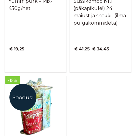
Yummipurk – Mix-
Sussikombo Nr.1
450g/net
(päkapikule!) 24
maiust ja snäkki- (ilma
pulgakommideta)
Algne
Praegune
€
19,25
€
41,25
€
34,45
hind
hind
oli:
on:
€ 41,25.
€ 34,45.
-15%
Soodus!