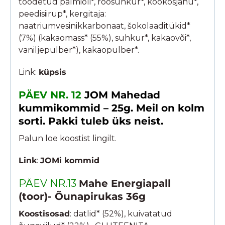
toodetud palmiõli*, roosuhkur*, kookosjahu*,
peedisiirup*, kergitaja:
naatriumvesinikkarbonaat, šokolaaditükid*
(7%) (kakaomass* (55%), suhkur*, kakaovõi*,
vaniljepulber*), kakaopulber*.
Link:
küpsis
PÄEV NR. 12
JOM Mahedad
kummikommid – 25g. Meil on kolm
sorti. Pakki tuleb üks neist.
Palun loe koostist lingilt.
Link
:
JOMi kommid
PÄEV NR.13
Mahe Energiapall
(toor)- Õunapirukas 36g
Koostisosad
: datlid* (52%), kuivatatud