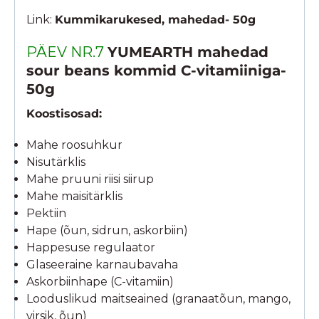
Link:
Kummikarukesed, mahedad- 50g
PÄEV NR.7
YUMEARTH mahedad
sour beans kommid C-vitamiiniga-
50g
Koostisosad:
Mahe roosuhkur
Nisutärklis
Mahe pruuni riisi siirup
Mahe maisitärklis
Pektiin
Hape (õun, sidrun, askorbiin)
Happesuse regulaator
Glaseeraine karnaubavaha
Askorbiinhape (C-vitamiin)
Looduslikud maitseained (granaatõun, mango,
virsik, õun)