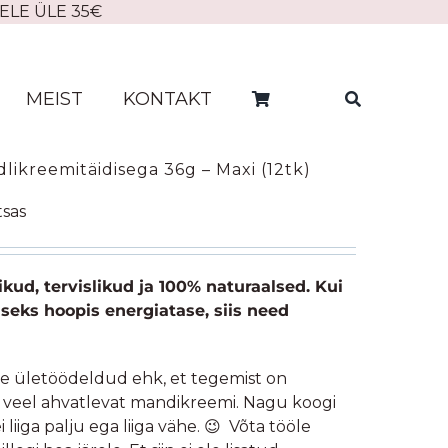
ELE ÜLE 35€
MEIST
KONTAKT
likreemitäidisega 36g – Maxi (12tk)
ne
tsas
ikud, tervislikud ja 100% naturaalsed. Kui
seks hoopis energiatase, siis need
le ületöödeldud ehk, et tegemist on
ad veel ahvatlevat mandikreemi. Nagu koogi
 liiga palju ega liiga vähe. 😉 Võta tööle