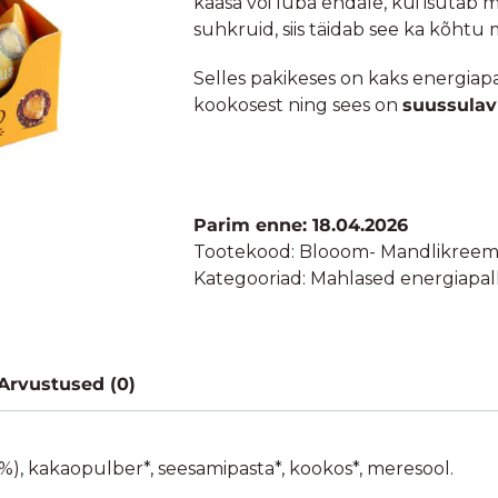
kaasa või luba endale, kui isutab mil
suhkruid, siis täidab see ka kõhtu 
Selles pakikeses on kaks energiapal
kookosest ning sees on
suussula
Parim enne: 18.04.2026
Tootekood:
Blooom- Mandlikreem
Kategooriad:
Mahlased energiapalli
Arvustused (0)
3%), kakaopulber*, seesamipasta*, kookos*, meresool.