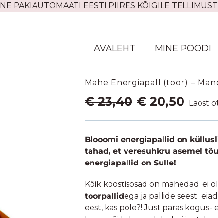
NE PAKIAUTOMAATI EESTI PIIRES KÕIGILE TELLIMUST
AVALEHT
MINE POODI
Mahe Energiapall (toor) – Mand
Algne
Praegu
€
23,40
€
20,50
Laost o
hind
hind
oli:
on:
€ 23,40.
€ 20,50.
Blooomi energiapallid on küllusl
tahad, et veresuhkru asemel tõu
energiapallid on Sulle!
Kõik koostisosad on mahedad, ei o
toorpallid
ega ja pallide seest lei
eest, kas pole?! Just paras kogus- ei