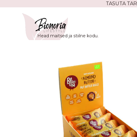
Skip
TASUTA TAR
to
content
Head maitsed ja stiilne kodu.