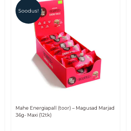
Soodus!
Mahe Energiapall (toor) – Magusad Marjad
36g- Maxi (12tk)