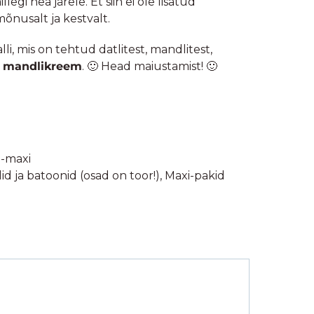
legi hea järele. Et siin ei ole lisatud
mõnusalt ja kestvalt.
li, mis on tehtud datlitest, mandlitest,
v mandlikreem
. 🙂 Head maiustamist! 🙂
-maxi
d ja batoonid (osad on toor!)
,
Maxi-pakid