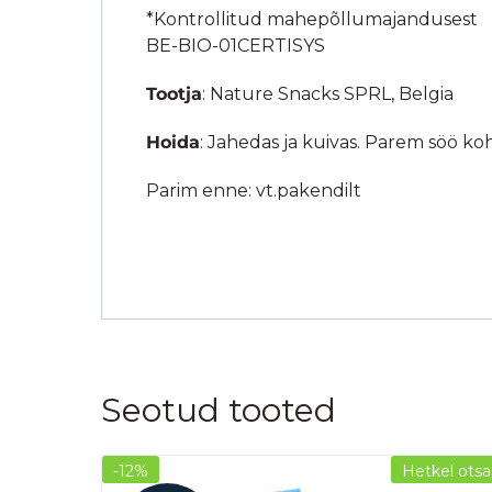
*Kontrollitud mahepõllumajandusest
BE-BIO-01CERTISYS
Tootja
: Nature Snacks SPRL, Belgia
Hoida
: Jahedas ja kuivas. Parem söö ko
Parim enne: vt.pakendilt
Seotud tooted
-12%
Hetkel otsa