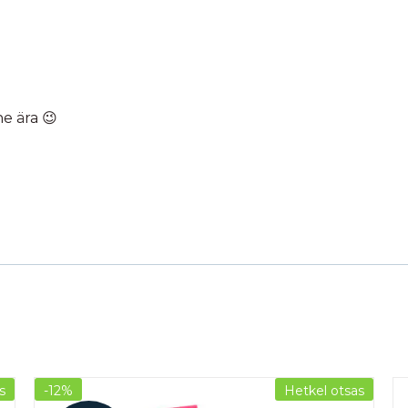
he ära 😉
s
-12%
Hetkel otsas