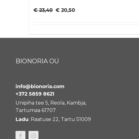
Algne
Praegune
€
23,40
€
20,50
hind
hind
oli:
on:
€ 23,40.
€ 20,50.
BIONORIA OÜ
info@bionoria.com
+372 5859 8621
Unipiha tee 5, Reola, Kambja,
Tartumaa 61707
Ladu
: Raatuse 22, Tartu 51009