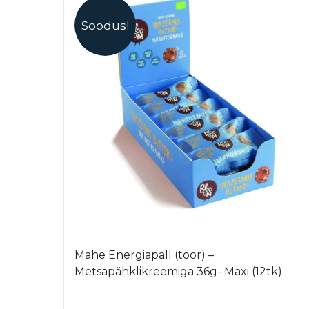
Soodus!
Mahe Energiapall (toor) –
Metsapähklikreemiga 36g- Maxi (12tk)