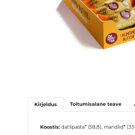
Toitumisalane teave
Kirjeldus
Koostis:
datlipasta* (58,8), mandlid* (3