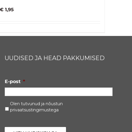
€
1,95
UUDISED JA HEAD PAKKUMISED
E-post
*
Privaatsustingimused
*
Olen tutvunud ja nõustun
privaatsustingimustega