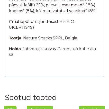
päevalilleõli*) 25%, päevalilleseemned* (18%),
kookos* (8%), külmkuivatatud vaarikad* (8%)
(*mahepõllumajandusest BE-BIO-
01CERTISYS)
Tootja
: Nature Snacks SPRL, Belgia
Hoida
: Jahedas ja kuivas. Parem söö kohe ära
😉
Seotud tooted