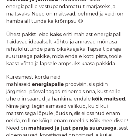
energiapallid vastupandamatult marjaseks ja
maitsvaks. Need on maitsvad, pehmed ja veidi on
hamba all tunda ka krõmpsu 😉
Ühest pakist leiad
kaks
eriti mahlast energiapalli.
Täidavad ideaalselt kõhtu ja annavad mõnusa
rahulolutunde päris pikaks ajaks. Täpselt paraja
suurusega pakike, mida endale kotti pista, tööle
kaasa võtta ja lapsele ampsuks kaasa pakkida.
Kui esimest korda neid
mahlaseid
energiapalle
proovisin, siis pidin
järgmisel päeval tagasi minema sinna, kust selle
ühe olin saanud ja hankima endale
kõik maitsed
.
Nime järgi tegin esmased valikud, kuid kui
maitsmisega lõpule jõudsin, siis ei osanud enam
öelda, milline kõige enam meeldis. Kõik meeldivad!
Need on
mahlased ja just paraja suurusega
, sest
olgem ausad, koostisosad on toitvad ja kui ei