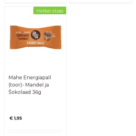
Hetkel otsas
Mahe Energiapall
(toor)- Mandel ja
Šokolaad 36g
€
1,95