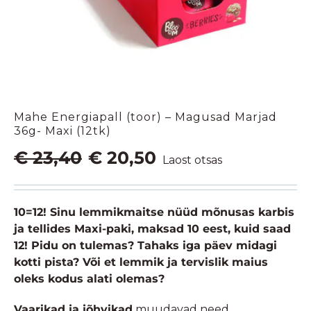
Mahe Energiapall (toor) – Magusad Marjad
36g- Maxi (12tk)
Algne
Praegune
€
23,40
€
20,50
Laost otsas
hind
hind
oli:
on:
€ 23,40.
€ 20,50.
10=12! Sinu lemmikmaitse nüüd mõnusas karbis
ja tellides Maxi-paki, maksad 10 eest, kuid saad
12! Pidu on tulemas? Tahaks iga päev midagi
kotti pista? Või et lemmik ja tervislik maius
oleks kodus alati olemas?
Vaarikad ja jõhvikad
muudavad need