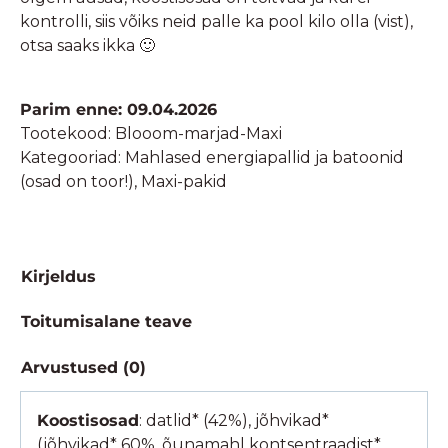
kontrolli, siis võiks neid palle ka pool kilo olla (vist),
otsa saaks ikka 🙂
Parim enne: 09.04.2026
Tootekood:
Blooom-marjad-Maxi
Kategooriad:
Mahlased energiapallid ja batoonid
(osad on toor!)
,
Maxi-pakid
Kirjeldus
Toitumisalane teave
Arvustused (0)
Koostisosad
: datlid* (42%), jõhvikad*
(jõhvikad* 60%, õunamahl kontsentraadist*,