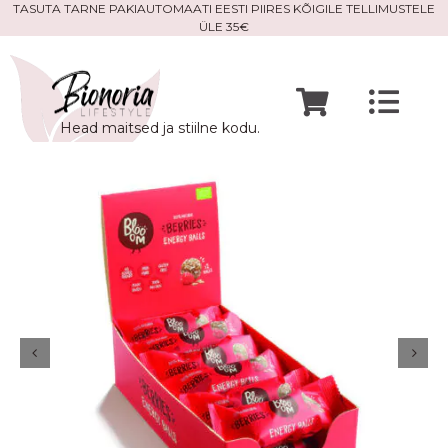
Skip
TASUTA TARNE PAKIAUTOMAATI EESTI PIIRES KÕIGILE TELLIMUSTELE
ÜLE 35€
to
content
Togg
Head maitsed ja stiilne kodu.
Navi
Avaleht
Mine po
Meist
Kontak