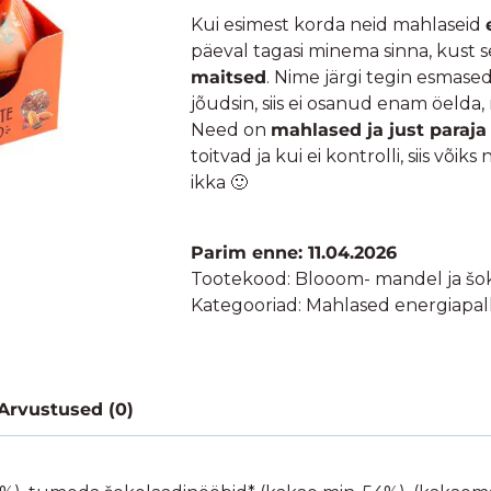
Kui esimest korda neid mahlaseid
päeval tagasi minema sinna, kust 
maitsed
. Nime järgi tegin esmase
jõudsin, siis ei osanud enam öelda
Need on
mahlased ja just paraj
toitvad ja kui ei kontrolli, siis võiks
ikka 🙂
Parim enne: 11.04.2026
Tootekood:
Blooom- mandel ja šo
Kategooriad:
Mahlased energiapalli
Arvustused (0)