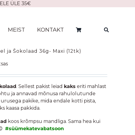
ELE ÜLE 35€
MEIST
KONTAKT
l ja Šokolaad 36g- Maxi (12tk)
ne
tsas
okolaad
. Sellest pakist leiad
kaks
eriti mahlast
t kõhtu ja annavad mõnusa rahulolutunde
suurusega pakike, mida endale kotti pista,
ks kaasa pakkida.
aad
koos krõmpsu mandliga. Sama hea kui
 😉
#süümekatevabatsoon