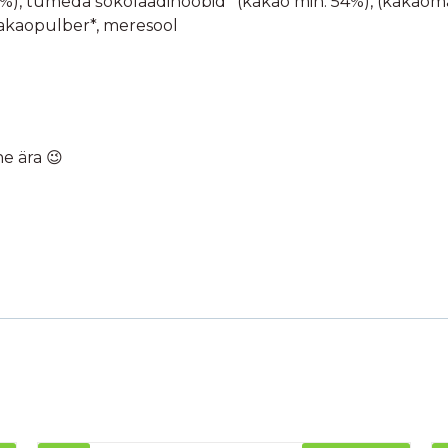
(15%), tumeda šokolaadinööbid* (kakao min. 54%), (kakaom
 kakaopulber*, meresool
he ära 😉