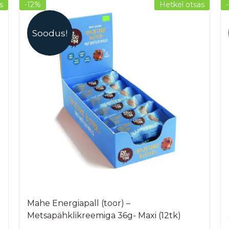
s
-12%
Hetkel otsas
Soodus!
Mahe Energiapall (toor) –
Metsapähklikreemiga 36g- Maxi (12tk)