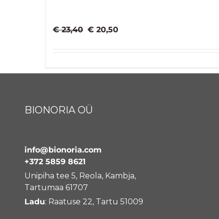
Algne
Praegune
€
23,40
€
20,50
hind
hind
oli:
on:
€ 23,40.
€ 20,50.
BIONORIA OÜ
info@bionoria.com
+372 5859 8621
Unipiha tee 5, Reola, Kambja,
Tartumaa 61707
Ladu
: Raatuse 22, Tartu 51009