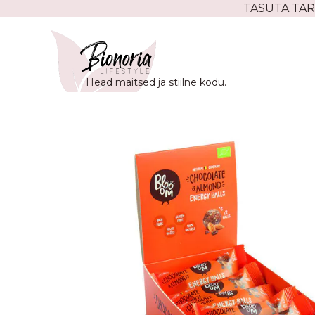
Skip
TASUTA TAR
to
content
Head maitsed ja stiilne kodu.