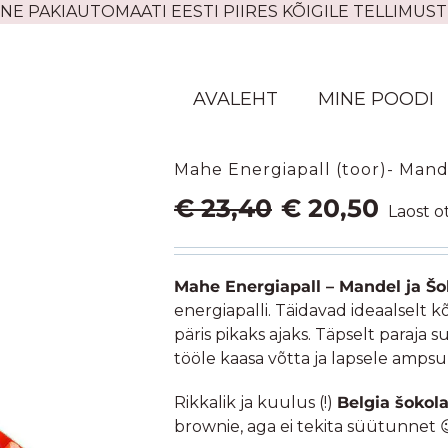
NE PAKIAUTOMAATI EESTI PIIRES KÕIGILE TELLIMUST
AVALEHT
MINE POODI
Mahe Energiapall (toor)- Mande
Algne
Praegu
€
23,40
€
20,50
Laost o
hind
hind
oli:
on:
€ 23,40.
€ 20,50.
Mahe Energiapall – Mandel ja Š
energiapalli. Täidavad ideaalsel
päris pikaks ajaks. Täpselt paraja 
tööle kaasa võtta ja lapsele ampsu
Rikkalik ja kuulus (!)
Belgia šokol
brownie, aga ei tekita süütunnet