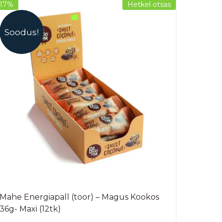
-17%
Hetkel otsas
Soodus!
Mahe Energiapall (toor) – Magus Kookos
36g- Maxi (12tk)