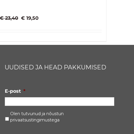
Algne
Praegune
€
23,40
€
19,50
hind
hind
oli:
on:
€ 23,40.
€ 19,50.
UUDISED JA HEAD PAKKUMISED
E-post
*
Privaatsustingimused
*
Olen tutvunud ja nõustun
privaatsustingimustega