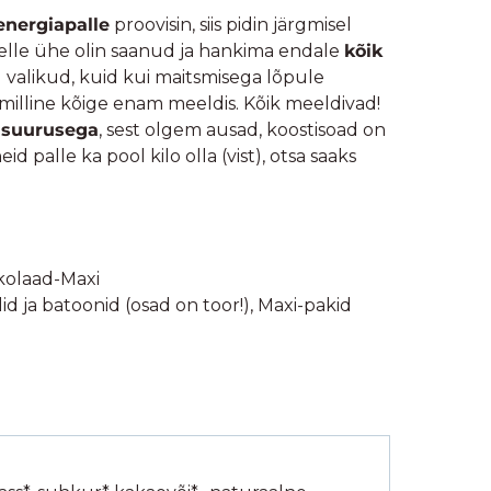
energiapalle
proovisin, siis pidin järgmisel
selle ühe olin saanud ja hankima endale
kõik
d valikud, kuid kui maitsmisega lõpule
, milline kõige enam meeldis. Kõik meeldivad!
a suurusega
, sest olgem ausad, koostisoad on
 neid palle ka pool kilo olla (vist), otsa saaks
kolaad-Maxi
d ja batoonid (osad on toor!)
,
Maxi-pakid