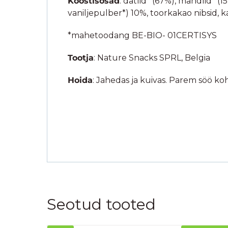
Koostisosad
: datlid* (67%), mandlid* 
vaniljepulber*) 10%, toorkakao nibsid,
*mahetoodang BE-BIO- 01CERTISYS
Tootja
: Nature Snacks SPRL, Belgia
Hoida
: Jahedas ja kuivas. Parem söö ko
Seotud tooted