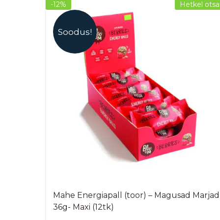
-12%
Hetkel otsa
Soodus!
Mahe Energiapall (toor) – Magusad Marjad
36g- Maxi (12tk)