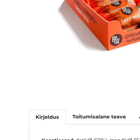
Toitumisalane teave
Kirjeldus