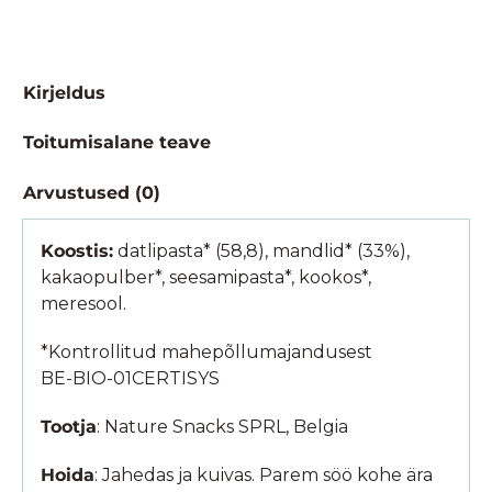
Kirjeldus
Toitumisalane teave
Arvustused (0)
Koostis:
datlipasta* (58,8), mandlid* (33%),
kakaopulber*, seesamipasta*, kookos*,
meresool.
*Kontrollitud mahepõllumajandusest
BE-BIO-01CERTISYS
Tootja
: Nature Snacks SPRL, Belgia
Hoida
: Jahedas ja kuivas. Parem söö kohe ära