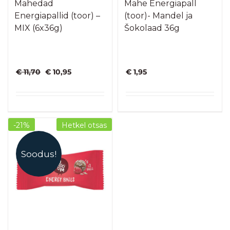
Mahedad
Mahe Energiapall
Energiapallid (toor) –
(toor)- Mandel ja
MIX (6x36g)
Šokolaad 36g
Algne
Praegune
€
11,70
€
10,95
€
1,95
hind
hind
oli:
on:
€ 11,70.
€ 10,95.
-21%
Hetkel otsas
Soodus!