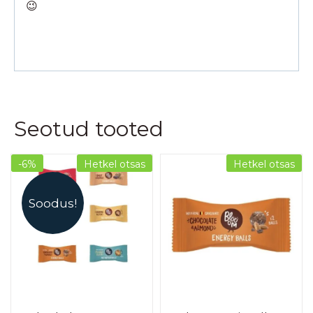
😉
Seotud tooted
-6%
Hetkel otsas
Hetkel otsas
Soodus!