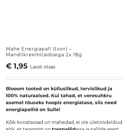
Mahe Energiapall (toor) –
Mandlikreemitäidisega 2x 18g
€
1,95
Laost otsas
Blooom tooted on külluslikud, tervislikud ja
100% naturaalsed. Kui tahad, et veresuhkru
asemel tõuseks hoopis energiatase, siis need
energiapallid on Sulle!
Kõik koostisosad on mahedad, ei ole ületöödeldud
ehk, et tegemist on
toorpallid
ega ja pallide seest