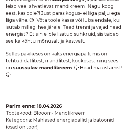
leiad veel ahvatlevat mandikreemi. Nagu koogi
eest, kas pole?! Just paras kogus- ei liiga palju ega
liiga vähe. 😉 Võta tööle kaasa või luba endale, kui
isutab millegi hea järele. Teed trenni ja vajad head
energiat? Et siin ei ole lisatud suhkruid, siis täidab
see ka kõhtu mõnusalt ja kestvalt.
Selles pakikeses on kaks energiapalli, mis on
tehtud datlitest, mandlitest, kookosest ning sees
on
suussulav mandlikreem
. 🙂 Head maiustamist!
🙂
Parim enne: 18.04.2026
Tootekood:
Blooom- Mandlikreem
Kategooria:
Mahlased energiapallid ja batoonid
(osad on toor!)