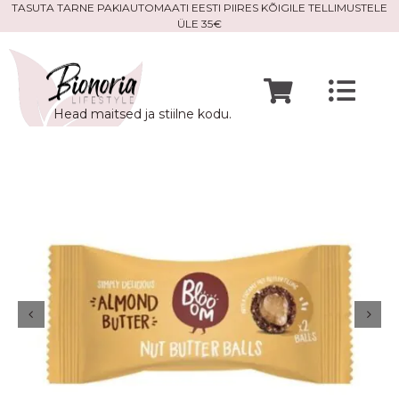
Skip
TASUTA TARNE PAKIAUTOMAATI EESTI PIIRES KÕIGILE TELLIMUSTELE
ÜLE 35€
to
content
Togg
Head maitsed ja stiilne kodu.
Navi
Avaleht
Mine po
Meist
Kontak