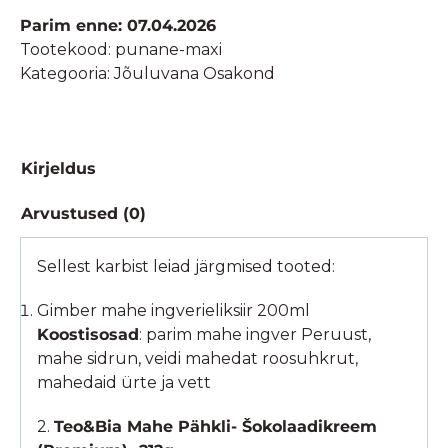
tervislike
Parim enne: 07.04.2026
toodetega,
Tootekood:
punane-maxi
sobib
Kategooria:
Jõuluvana Osakond
aastaringselt
kogus
Kirjeldus
Arvustused (0)
Sellest karbist leiad järgmised tooted:
Gimber mahe ingverieliksiir 200ml
Koostisosad
: parim mahe ingver Peruust,
mahe sidrun, veidi mahedat roosuhkrut,
mahedaid ürte ja vett
2.
Teo&Bia Mahe Pähkli- Šokolaadikreem