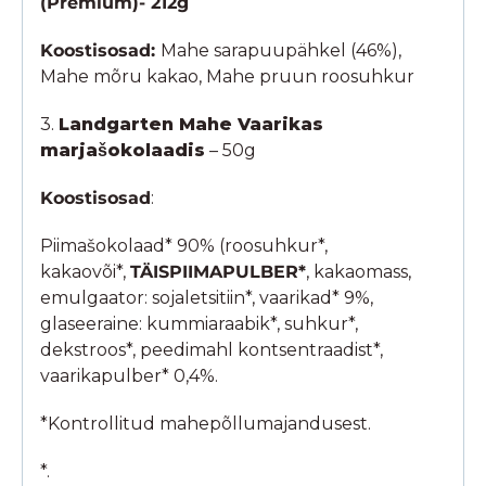
(Premium)- 212g
Koostisosad:
Mahe sarapuupähkel (46%),
Mahe mõru kakao, Mahe pruun roosuhkur
3.
Landgarten Mahe Vaarikas
marjašokolaadis
– 50g
Koostisosad
:
Piimašokolaad* 90% (roosuhkur*,
kakaovõi*,
TÄISPIIMAPULBER*
, kakaomass,
emulgaator: sojaletsitiin*, vaarikad* 9%,
glaseeraine: kummiaraabik*, suhkur*,
dekstroos*, peedimahl kontsentraadist*,
vaarikapulber* 0,4%.
*Kontrollitud mahepõllumajandusest.
*.