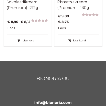
Šokolaadikreem
Pistaatsiakreem
(Premium)- 212g
(Premium)- 130g
€
9,80
Hinnanguga
Algne
Praegune
Algne
Praegune
€
8,90
€
8,15
€
8,75
5.00
/ 5
hind
hind
Hinnanguga
hind
hind
Laos
Laos
5.00
/ 5
oli:
on:
oli:
on:
€ 8,90.
€ 8,15.
€ 9,80.
€ 8,75.
Lisa korvi
Lisa korvi
BIONORIA OÜ
info@bionoria.com