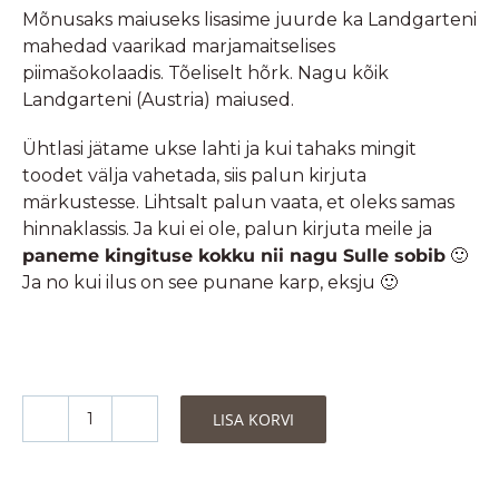
Mõnusaks maiuseks lisasime juurde ka Landgarteni
mahedad vaarikad marjamaitselises
piimašokolaadis. Tõeliselt hõrk. Nagu kõik
Landgarteni (Austria) maiused.
Ühtlasi jätame ukse lahti ja kui tahaks mingit
toodet välja vahetada, siis palun kirjuta
märkustesse. Lihtsalt palun vaata, et oleks samas
hinnaklassis. Ja kui ei ole, palun kirjuta meile ja
paneme kingituse kokku nii nagu Sulle sobib
🙂
Ja no kui ilus on see punane karp, eksju 🙂
LISA KORVI
Kingitus
mahedate
ja