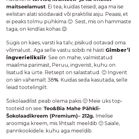
maitseelamust
. Ei tea, kuidas teised, aga ma ise
eelistan alati söödavaid või praktilisi asju. Peaasi, et
ei peaks tolmu pühkima 🙂 Sest, mis on hammaste
taga, on kindlas kohas 😉
Sügis on käes, varsti ka talv, pisikud ootavad oma
võimalust.. Aga selle vastu sobib nii hästi
Gimber’i
ingverieliksiir
. See on mahe, valmistatud
maailma parimast, Peruu, ingverist, kuhu on
lisatud ka ürte. Retsept on salastatud. 🙂 Ingverit
on siin vähemalt 38
%
. Kuidas seda kasutada, selle
leiad tootelingilt.
Šokolaadilist peab olema pakis 🙂 Meie üks top-
tooteid on see:
Teo&Bia Mahe Pähkli-
Šokolaadikreem (Premium)
– 212g.
Imelise
aroomiga kreem, mis lihtsalt meeldib 🙂 Saiale,
pannkookidele..kuhu aga meeldib.