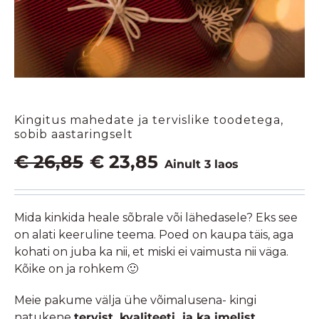
Kingitus mahedate ja tervislike toodetega,
sobib aastaringselt
Algne
Praegune
€
26,85
€
23,85
Ainult 3 laos
hind
hind
oli:
on:
€ 26,85.
€ 23,85.
Mida kinkida heale sõbrale või lähedasele? Eks see
on alati keeruline teema. Poed on kaupa täis, aga
kohati on juba ka nii, et miski ei vaimusta nii väga.
Kõike on ja rohkem 🙂
Meie pakume välja ühe võimalusena- kingi
natukene
tervist, kvaliteeti ja ka imelist