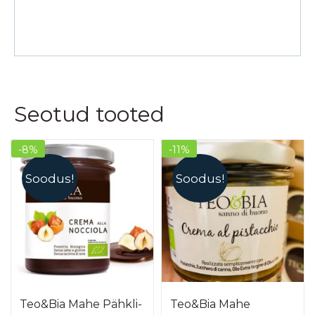
Seotud tooted
-8%
-11%
Soodus!
Soodus!
Teo&Bia Mahe Pähkli-
Teo&Bia Mahe