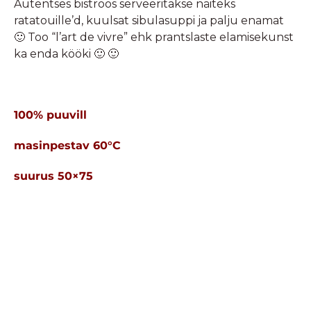
Autentses bistroos serveeritakse näiteks
ratatouille’d, kuulsat sibulasuppi ja palju enamat
🙂 Too “l’art de vivre” ehk prantslaste elamisekunst
ka enda kööki 🙂 🙂
100% puuvill
masinpestav 60°C
suurus 50×75