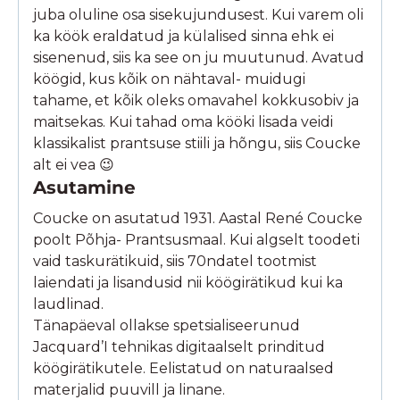
juba oluline osa sisekujundusest. Kui varem oli
ka köök eraldatud ja külalised sinna ehk ei
sisenenud, siis ka see on ju muutunud. Avatud
köögid, kus kõik on nähtaval- muidugi
tahame, et kõik oleks omavahel kokkusobiv ja
maitsekas. Kui tahad oma kööki lisada veidi
klassikalist prantsuse stiili ja hõngu, siis Coucke
alt ei vea 😉
Asutamine
Coucke on asutatud 1931. Aastal René Coucke
poolt Põhja- Prantsusmaal. Kui algselt toodeti
vaid taskurätikuid, siis 70ndatel tootmist
laiendati ja lisandusid nii köögirätikud kui ka
laudlinad.
Tänapäeval ollakse spetsialiseerunud
Jacquard’I tehnikas digitaalselt prinditud
köögirätikutele. Eelistatud on naturaalsed
materjalid puuvill ja linane.