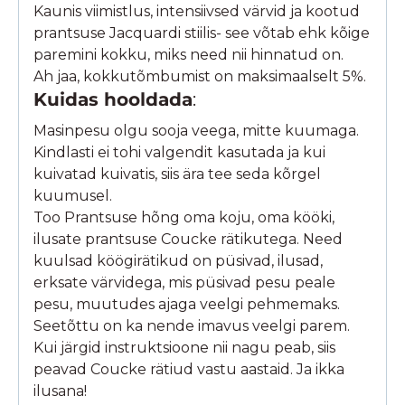
Kaunis viimistlus, intensiivsed värvid ja kootud
prantsuse Jacquardi stiilis- see võtab ehk kõige
paremini kokku, miks need nii hinnatud on.
Ah jaa, kokkutõmbumist on maksimaalselt 5%.
Kuidas hooldada
:
Masinpesu olgu sooja veega, mitte kuumaga.
Kindlasti ei tohi valgendit kasutada ja kui
kuivatad kuivatis, siis ära tee seda kõrgel
kuumusel.
Too Prantsuse hõng oma koju, oma kööki,
ilusate prantsuse Coucke rätikutega. Need
kuulsad köögirätikud on püsivad, ilusad,
erksate värvidega, mis püsivad pesu peale
pesu, muutudes ajaga veelgi pehmemaks.
Seetõttu on ka nende imavus veelgi parem.
Kui järgid instruktsioone nii nagu peab, siis
peavad Coucke rätiud vastu aastaid. Ja ikka
ilusana!