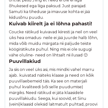
ohtrat pesu ,ning et need ei ole ei liiga
õhukesed ega liiga paksud. Just parajad.
Samuti ka tiheduse ja imavuse kohta ei jää
kiidusõnu puudu.
Kuivab kiirelt ja ei lõhna pahasti!
Coucke rätikud kuivavad kiiresti ja neil on veel
üks hea omadus- neile ei jää juurde halb lõhn,
mida võib muidu märgata nii paljude teiste
köögirätikute puhul. Ning mis ei ole sugugi
vähe oluline- need on lihtsalt nii ilusad 🙂
Puuvillakiud
Ja siis on veel üks asi, mis mindki vahel marru
ajab.. kuivatad näiteks klaase ja need on kõik
puuvillaebemeid täis. Ka see on materjali
puhul kvaliteedi (või selle puudumise)
märgiks. Need rätikud ei jäta klaasidele
puuvillakiudu. Seega, kui soovid, et Sinu
(veini)klaasid oleksid laitmatult puhtad, proovi