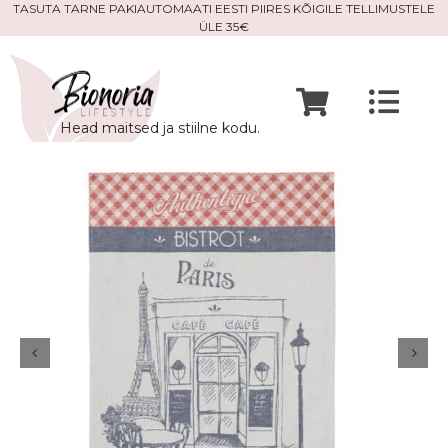
Skip
TASUTA TARNE PAKIAUTOMAATI EESTI PIIRES KÕIGILE TELLIMUSTELE
ÜLE 35€
to
content
Togg
Head maitsed ja stiilne kodu.
Navi
Avaleht
Mine po
Meist
Kontak