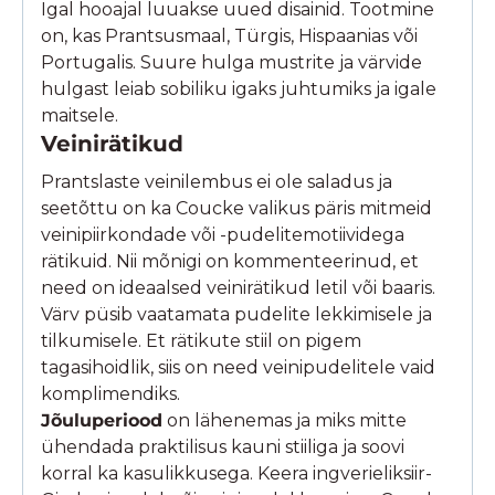
Igal hooajal luuakse uued disainid. Tootmine
on, kas Prantsusmaal, Türgis, Hispaanias või
Portugalis. Suure hulga mustrite ja värvide
hulgast leiab sobiliku igaks juhtumiks ja igale
maitsele.
Veinirätikud
Prantslaste veinilembus ei ole saladus ja
seetõttu on ka Coucke valikus päris mitmeid
veinipiirkondade või -pudelitemotiividega
rätikuid. Nii mõnigi on kommenteerinud, et
need on ideaalsed veinirätikud letil või baaris.
Värv püsib vaatamata pudelite lekkimisele ja
tilkumisele. Et rätikute stiil on pigem
tagasihoidlik, siis on need veinipudelitele vaid
komplimendiks.
Jõuluperiood
on lähenemas ja miks mitte
ühendada praktilisus kauni stiiliga ja soovi
korral ka kasulikkusega. Keera ingverieliksiir-