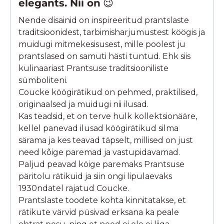
elegants. Nii on
😉
Nende disainid on inspireeritud prantslaste
traditsioonidest, tarbimisharjumustest köögis ja
muidugi mitmekesisusest, mille poolest ju
prantslased on samuti hästi tuntud. Ehk siis
kulinaariast Prantsuse traditsiooniliste
sümboliteni.
Coucke köögirätikud on pehmed, praktilised,
originaalsed ja muidugi nii ilusad.
Kas teadsid, et on terve hulk kollektsionääre,
kellel panevad ilusad köögirätikud silma
särama ja kes teavad täpselt, millised on just
need kõige paremad ja vastupidavamad.
Paljud peavad köige paremaks Prantsuse
päritolu rätikuid ja siin ongi lipulaevaks
1930ndatel rajatud Coucke.
Prantslaste toodete kohta kinnitatakse, et
rätikute värvid püsivad erksana ka peale