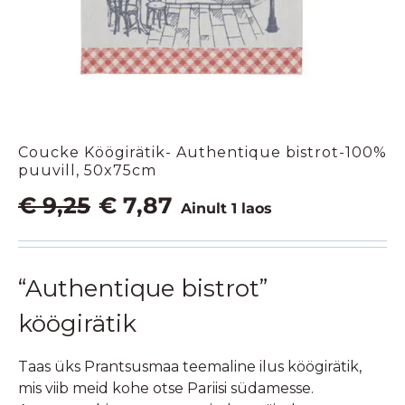
Coucke Köögirätik- Authentique bistrot-100%
puuvill, 50x75cm
Algne
Praegune
€
9,25
€
7,87
Ainult 1 laos
hind
hind
oli:
on:
€ 9,25.
€ 7,87.
“Authentique bistrot”
köögirätik
Taas üks Prantsusmaa teemaline ilus köögirätik,
mis viib meid kohe otse Pariisi südamesse.