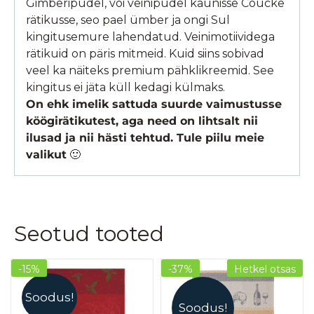
Gimberipudel, või veinipudel kaunisse Coucke
rätikusse, seo pael ümber ja ongi Sul
kingitusemure lahendatud. Veinimotiividega
rätikuid on päris mitmeid. Kuid siins sobivad
veel ka näiteks premium pähklikreemid. See
kingitus ei jäta küll kedagi külmaks.
On ehk imelik sattuda suurde vaimustusse
köögirätikutest, aga need on lihtsalt nii
ilusad ja nii hästi tehtud. Tule piilu meie
valikut
🙂
Seotud tooted
-15%
-37%
Hetkel otsas
Soodus!
Soodus!