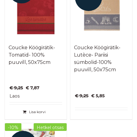
Coucke Köögirätik-
Coucke Köögirätik-
Tomatid- 100%
Lutèce- Pariisi
puuvill, 50x75cm
sümbolid-100%
puuvill, 50x75cm
Algne
Praegune
€
9,25
€
7,87
hind
hind
Algne
Praegune
€
9,25
€
5,85
Laos
oli:
on:
hind
hind
€ 9,25.
€ 7,87.
oli:
on:
Lisa korvi
€ 9,25.
€ 5,85.
-10%
Hetkel otsas