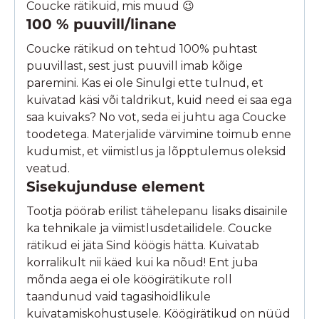
Coucke rätikuid, mis muud 😉
100 % puuvill/linane
Coucke rätikud on tehtud 100% puhtast
puuvillast, sest just puuvill imab kõige
paremini. Kas ei ole Sinulgi ette tulnud, et
kuivatad käsi või taldrikut, kuid need ei saa ega
saa kuivaks? No vot, seda ei juhtu aga Coucke
toodetega. Materjalide värvimine toimub enne
kudumist, et viimistlus ja lõpptulemus oleksid
veatud.
Sisekujunduse element
Tootja pöörab erilist tähelepanu lisaks disainile
ka tehnikale ja viimistlusdetailidele. Coucke
rätikud ei jäta Sind köögis hätta. Kuivatab
korralikult nii käed kui ka nõud! Ent juba
mõnda aega ei ole köögirätikute roll
taandunud vaid tagasihoidlikule
kuivatamiskohustusele. Köögirätikud on nüüd