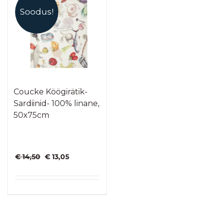
Soodus!
Coucke Köögirätik-
Sardiinid- 100% linane,
50x75cm
Algne
Praegune
€
14,50
€
13,05
hind
hind
oli:
on:
€ 14,50.
€ 13,05.