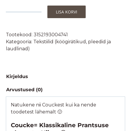
LISA KORVI
Coucke
Köögirätik-
Authentique
Tootekood:
3152193004741
bistrot-
Kategooria:
Tekstiilid (köögirätikud, pleedid ja
100%
laudlinad)
puuvill,
50x75cm
kogus
Kirjeldus
Arvustused (0)
Natukene nii Couckest kui ka nende
toodetest lähemalt 🙂
Coucke= Klassikaline Prantsuse