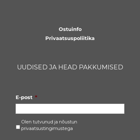
Ostuinfo
Privaatsuspoliitika
UUDISED JA HEAD PAKKUMISED
E-post
*
Privaatsustingimused
*
Olen tutvunud ja nõustun
privaatsustingimustega