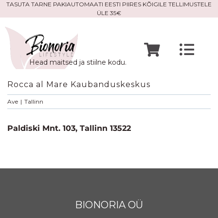
Skip
TASUTA TARNE PAKIAUTOMAATI EESTI PIIRES KÕIGILE TELLIMUSTELE
ÜLE 35€
to
content
Togg
Head maitsed ja stiilne kodu.
Navi
Avaleht
Rocca al Mare Kaubanduskeskus
Ave
|
Tallinn
Mine po
Paldiski Mnt. 103, Tallinn 13522
Meist
Kontak
BIONORIA OÜ