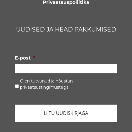
Privaatsuspoliitika
UUDISED JA HEAD PAKKUMISED
E-post
*
Privaatsustingimused
*
Olen tutvunud ja nõustun
privaatsustingimustega