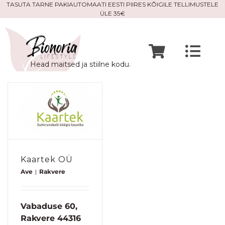
Skip
TASUTA TARNE PAKIAUTOMAATI EESTI PIIRES KÕIGILE TELLIMUSTELE
ÜLE 35€
to
content
Togg
Head maitsed ja stiilne kodu.
Navi
Avaleht
Mine po
Meist
Kaartek OÜ
Ave
|
Rakvere
Kontak
Vabaduse 60,
Rakvere 44316