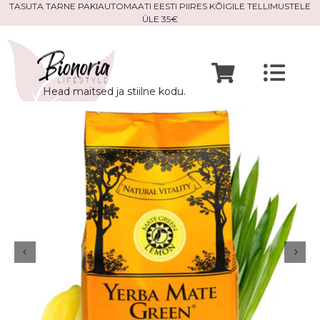
Skip
TASUTA TARNE PAKIAUTOMAATI EESTI PIIRES KÕIGILE TELLIMUSTELE
ÜLE 35€
to
content
Togg
Head maitsed ja stiilne kodu.
Navi
Avaleht
Mine po
Meist
Kontak