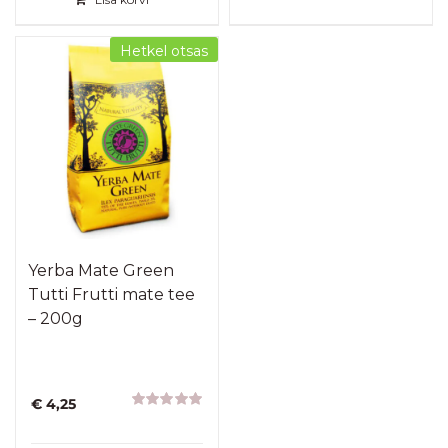
Hetkel otsas
Yerba Mate Green
Tutti Frutti mate tee
– 200g
€
4,25
Hinnanguga
5.00
/ 5