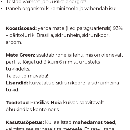
Tõstab vaimset ja füüsilist energiat!
Paneb organismi kiiremini tööle ja vähendab isu!
Koostisosad:
yerba mate (Ilex paraguariensis) 93%
– päritoluriik: Brasiilia, sidrunhein, sidrunikoor,
aroom.
Mate Green:
sisaldab rohelisi lehti, mis on olenevalt
partiist lõigatud 3 kuni 6 mm suurusteks
tükkideks.
Täiesti tolmuvaba!
Lisandid:
kuivatatud sidrunikoore ja sidrunheina
tükid.
Toodetud
Brasiilias.
Hoia
kuivas, soovitavalt
õhukindlas konteineris.
Kasutusõpetus:
Kui eelistad
mahedamat teed
,
valmista see sarnaselt taimeteele. Et saavutada