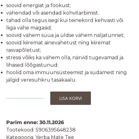
soovid energiat ja fookust;
vähendad või asendad kohvitarbimist.
tahad olla tegus isegi kui teinekord kehvasti või
liiga vähe magasid;
soovid vähem süüa ja üldse vähem näljatunnet;
soovid kiiremat ainevahetust ning kiiremat
rasvapõletust;
stressi võiks ka vähem olla, närvid tugevamad ja
lihased lõõgastunud;
hoolid oma immuunsüsteemist ja südamest ning
jälgid veresuhkru tasakaalu.
LISA KORVI
Yerba
Mate
Green
Parim enne: 30.11.2026
Lemon-
Tootekood:
5906395648238
Sidruniga
Kategooria:
Yerba Mate Tee
200g