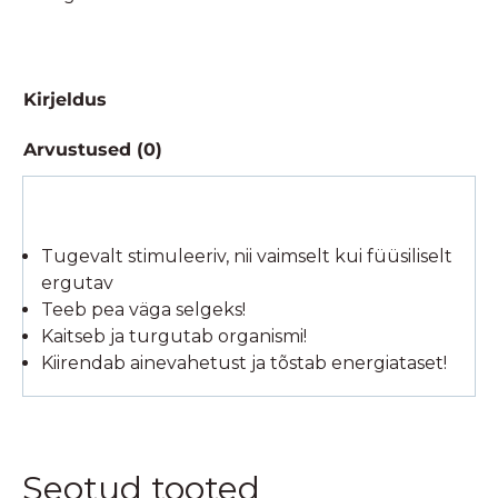
kogus
Kirjeldus
Arvustused (0)
Tugevalt stimuleeriv, nii vaimselt kui füüsiliselt
ergutav
Teeb pea väga selgeks!
Kaitseb ja turgutab organismi!
Kiirendab ainevahetust ja tõstab energiataset!
Seotud tooted