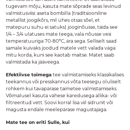
tugevam mõju, kasuta mate sõprade seas levinud
valmistusviisi: aseta bombilla (traditsiooniline
metallist joogikõrs, mil ühes otsas sõel, et
matepuru suhu ei satuks) jooginõusse, täida see
1/4 – 3/4 ulatuses mate teega, vala nõusse vesi
temperatuuriga 70-80°C, ära sega. Selliselt saad
samale kuivaks joodud matele vett valada väga
mitu korda, kuni see kaotab maitse. Matet saab
valmistada ka jääveega.
Efektiivse toimega
tee valmistamiseks klassikalises
teekannus või presskannus võta teesegu oluliselt
rohkem kui tavapärase taimetee valmistamiseks.
Võimalusel kasuta vähese karedusega allika- või
filtreeritud vett. Soovi korral lisa viil sidrunit või
magusta endale meelepärase magustajaga.
Mate tee on eriti Sulle, kui