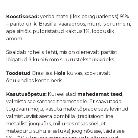
Koostisosad:
yerba mate (Ilex paraguariensis) 91%
– päritoluriik: Brasiilia, vaaraoroos, münt, sidrunhein,
apelsiniõis, pulbristatud kaktus 1%, looduslik
aroom.
Sisaldab rohelisi lehti, mis on olenevalt partiist
lõigatud 3 kuni 6 mm suurusteks tükkideks.
Toodetud
Brasiilias.
Hoia
kuivas, soovitavalt
õhukindlas konteineris.
Kasutusõpetus:
Kui eelistad
mahedamat teed
,
valmista see sarnaselt taimeteele. Et saavutada
tugevam mõju, kasuta mate sõprade seas levinud
valmistusviisi: aseta bombilla (traditsiooniline
metallist joogikõrs, mil ühes otsas sõel, et
matepuru suhu ei satuks) jooginõusse, täida see