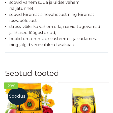
soovid vähem süüa ja üldse vähem
näljatunnet;
soovid kiiremat ainevahetust ning kiiremat
rasvapõletust;
stressi võiks ka vähem olla, närvid tugevamad
ja lihased lõõgastunud;
hoolid oma immuunsüsteemist ja südamest
ning jälgid veresuhkru tasakaalu.
Seotud tooted
-29%
Soodus!