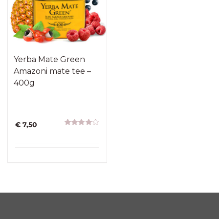
Yerba Mate Green
Amazoni mate tee –
400g
€
7,50
Hinnanguga
4.00
/ 5