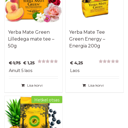
Yerba Mate Green
Yerba Mate Tee
Lilledega mate tee –
Green Energy –
50g
Energia 200g
Algne
Praegune
€
1,75
€
1,25
€
4,25
hind
hind
Hinnanguga
Hinnanguga
Ainult 5 laos
Laos
5.00
/ 5
5.00
/ 5
oli:
on:
€ 1,75.
€ 1,25.
Lisa korvi
Lisa korvi
Hetkel otsas