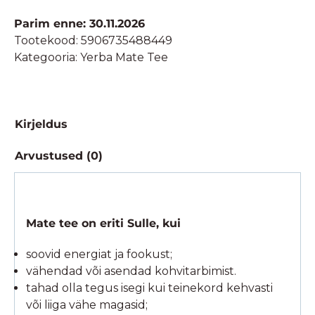
Cactus-
Parim enne: 30.11.2026
200g
Tootekood:
5906735488449
kogus
Kategooria:
Yerba Mate Tee
Kirjeldus
Arvustused (0)
Mate tee on eriti Sulle, kui
soovid energiat ja fookust;
vähendad või asendad kohvitarbimist.
tahad olla tegus isegi kui teinekord kehvasti
või liiga vähe magasid;