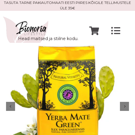
Skip
TASUTA TARNE PAKIAUTOMAATI EESTI PIIRES KÕIGILE TELLIMUSTELE
ÜLE 35€
to
content
Togg
Head maitsed ja stiilne kodu.
Navi
Avaleht
Mine po
Meist
Kontak