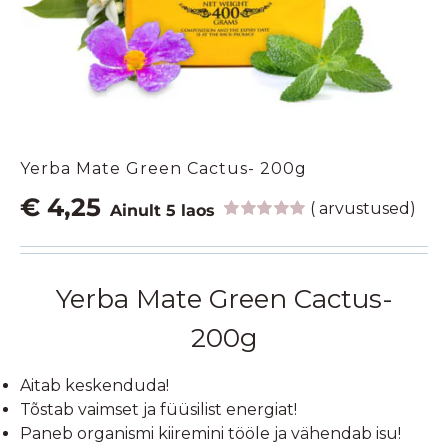
Yerba Mate Green Cactus- 200g
€
4,25
(
arvustused)
Ainult 5 laos
Hinnatud
1
5.00
/5
kliendi
hinnangu
Yerba Mate Green Cactus-
põhjal
200g
Aitab keskenduda!
Tõstab vaimset ja füüsilist energiat!
Paneb organismi kiiremini tööle ja vähendab isu!