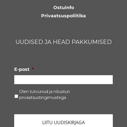
Ostuinfo
Privaatsuspoliitika
UUDISED JA HEAD PAKKUMISED
E-post
*
Privaatsustingimused
*
Olen tutvunud ja nõustun
privaatsustingimustega