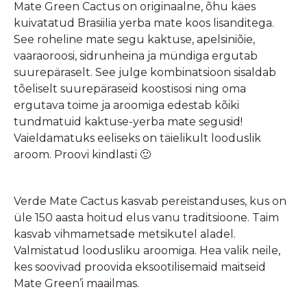
Mate Green Cactus on originaalne, õhu käes
kuivatatud Brasiilia yerba mate koos lisanditega.
See roheline mate segu kaktuse, apelsiniõie,
vaaraoroosi, sidrunheina ja mündiga ergutab
suurepäraselt. See julge kombinatsioon sisaldab
tõeliselt suurepäraseid koostisosi ning oma
ergutava toime ja aroomiga edestab kõiki
tundmatuid kaktuse-yerba mate segusid!
Vaieldamatuks eeliseks on täielikult looduslik
aroom. Proovi kindlasti 🙂
Verde Mate Cactus kasvab pereistanduses, kus on
üle 150 aasta hoitud elus vanu traditsioone. Taim
kasvab vihmametsade metsikutel aladel.
Valmistatud loodusliku aroomiga. Hea valik neile,
kes soovivad proovida eksootilisemaid maitseid
Mate Green’i maailmas.