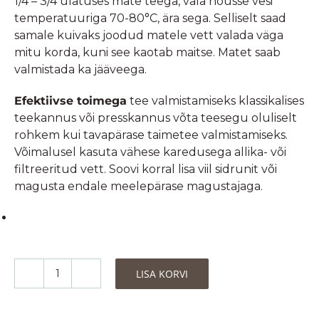
1/4 – 3/4 ulatuses mate teega, vala nõusse vesi
temperatuuriga 70-80°C, ära sega. Selliselt saad
samale kuivaks joodud matele vett valada väga
mitu korda, kuni see kaotab maitse. Matet saab
valmistada ka jääveega.
Efektiivse toimega
tee valmistamiseks klassikalises
teekannus või presskannus võta teesegu oluliselt
rohkem kui tavapärase taimetee valmistamiseks.
Võimalusel kasuta vähese karedusega allika- või
filtreeritud vett. Soovi korral lisa viil sidrunit või
magusta endale meelepärase magustajaga.
LISA KORVI
Yerba
Mate
Green