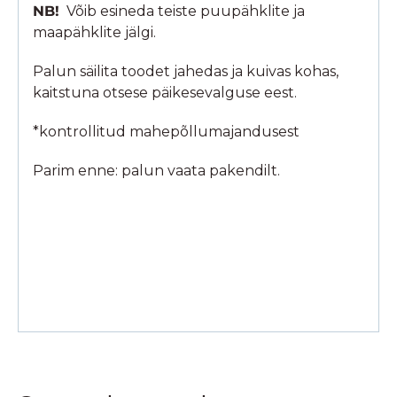
NB!
Võib esineda teiste puupähklite ja
maapähklite jälgi.
Palun säilita toodet jahedas ja kuivas kohas,
kaitstuna otsese päikesevalguse eest.
*kontrollitud mahepõllumajandusest
Parim enne: palun vaata pakendilt.