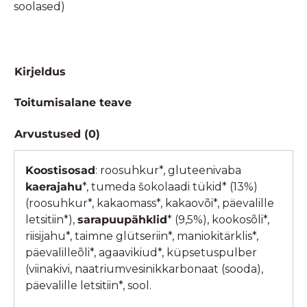
soolased)
Kirjeldus
Toitumisalane teave
Arvustused (0)
Koostisosad
: roosuhkur*, gluteenivaba
kaerajahu
*, tumeda šokolaadi tükid* (13%)
(roosuhkur*, kakaomass*, kakaovõi*, päevalille
letsitiin*),
sarapuupähklid
* (9,5%), kookosõli*,
riisijahu*, taimne glütseriin*, maniokitärklis*,
päevalilleõli*, agaavikiud*, küpsetuspulber
(viinakivi, naatriumvesinikkarbonaat (sooda),
päevalille letsitiin*, sool.