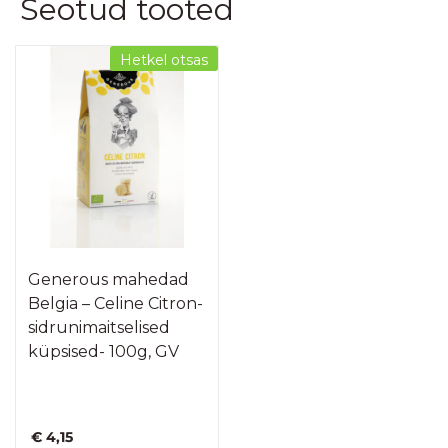
Seotud tooted
Hetkel otsas
Generous mahedad
Belgia – Celine Citron-
sidrunimaitselised
küpsised- 100g, GV
€
4,15