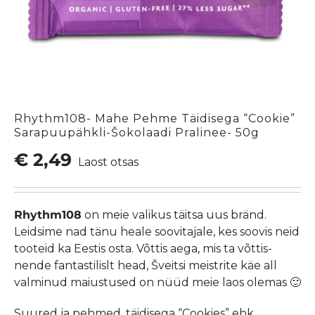
Rhythm108- Mahe Pehme Täidisega “Cookie”
Sarapuupähkli-Šokolaadi Pralinee- 50g
€
2,49
Laost otsas
Rhythm108
on meie valikus täitsa uus bränd.
Leidsime nad tänu heale soovitajale, kes soovis neid
tooteid ka Eestis osta. Võttis aega, mis ta võttis-
nende fantastilislt head, Šveitsi meistrite käe all
valminud maiustused on nüüd meie laos olemas 🙂
Suured ja pehmed, täidisega “Cookies” ehk