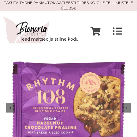
Skip
TASUTA TARNE PAKIAUTOMAATI EESTI PIIRES KÕIGILE TELLIMUSTELE
ÜLE 35€
to
content
Togg
Head maitsed ja stiilne kodu.
Navi
Avaleht
Mine po
Meist
Kontak