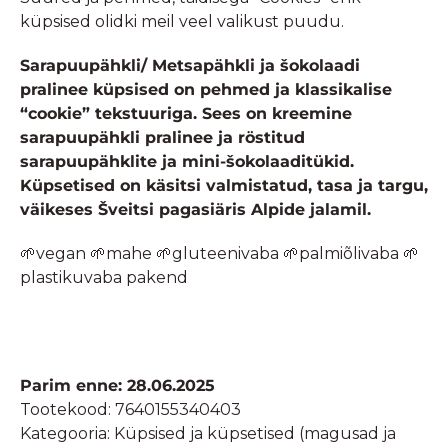
küpsised olidki meil veel valikust puudu.
Sarapuupähkli/ Metsapähkli ja šokolaadi
pralinee küpsised on pehmed ja klassikalise
“cookie” tekstuuriga. Sees on kreemine
sarapuupähkli pralinee ja röstitud
sarapuupähklite ja mini-šokolaaditükid.
Küpsetised on käsitsi valmistatud, tasa ja targu,
väikeses Šveitsi pagasiäris Alpide jalamil.
🌱vegan 🌱mahe 🌱gluteenivaba 🌱palmiõlivaba 🌱
plastikuvaba pakend
Parim enne: 28.06.2025
Tootekood:
7640155340403
Kategooria:
Küpsised ja küpsetised (magusad ja