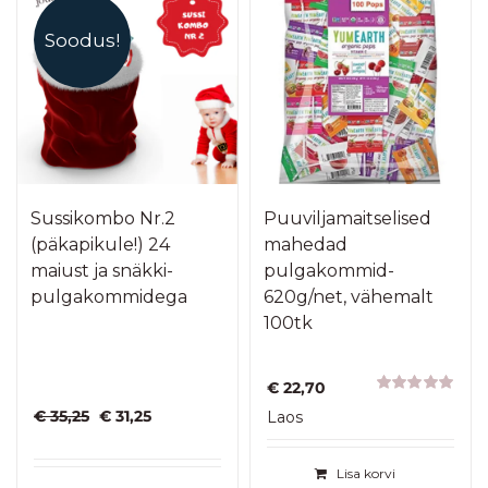
Soodus!
Sussikombo Nr.2
Puuviljamaitselised
(päkapikule!) 24
mahedad
maiust ja snäkki-
pulgakommid-
pulgakommidega
620g/net, vähemalt
100tk
€
22,70
Hinnanguga
Algne
Praegune
€
35,25
€
31,25
Laos
5.00
/ 5
hind
hind
oli:
on:
Lisa korvi
€ 35,25.
€ 31,25.