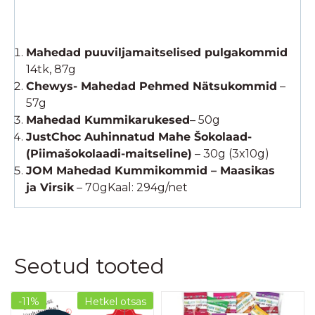
Mahedad puuviljamaitselised pulgakommid
14tk, 87g
Chewys- Mahedad Pehmed Nätsukommid
–
57g
Mahedad Kummikarukesed
– 50g
JustChoc Auhinnatud Mahe Šokolaad-
(Piimašokolaadi-maitseline)
– 30g (3x10g)
JOM Mahedad Kummikommid – Maasikas
ja Virsik
– 70gKaal: 294g/net
Seotud tooted
-11%
Hetkel otsas