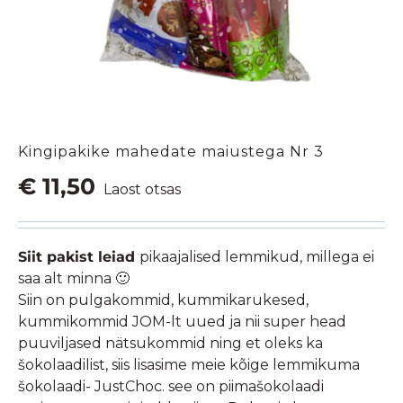
Kingipakike mahedate maiustega Nr 3
€
11,50
Laost otsas
Siit pakist leiad
pikaajalised lemmikud, millega ei
saa alt minna 🙂
Siin on pulgakommid, kummikarukesed,
kummikommid JOM-lt uued ja nii super head
puuviljased nätsukommid ning et oleks ka
šokolaadilist, siis lisasime meie kõige lemmikuma
šokolaadi- JustChoc. see on piimašokolaadi