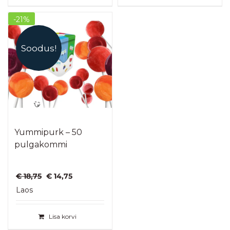
-21%
Soodus!
Yummipurk – 50
pulgakommi
Algne
Praegune
€
18,75
€
14,75
hind
hind
Laos
oli:
on:
€ 18,75.
€ 14,75.
Lisa korvi