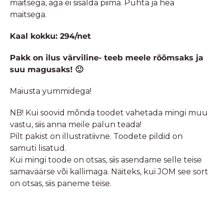
maitsega, aga ei sisalda piima. Puhta ja hea
maitsega.
Kaal kokku: 294/net
Pakk on ilus värviline- teeb meele rõõmsaks ja
suu magusaks! 🙂
Maiusta yummidega!
NB! Kui soovid mõnda toodet vahetada mingi muu
vastu, siis anna meile palun teada!
Pilt pakist on illustratiivne. Toodete pildid on
samuti lisatud.
Kui mingi toode on otsas, siis asendame selle teise
samaväärse või kallimaga. Näiteks, kui JOM see sort
on otsas, siis paneme teise.