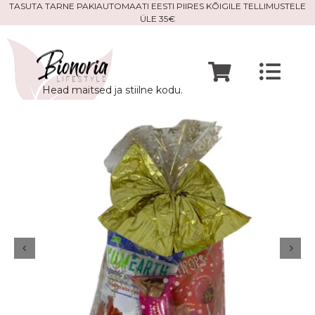
Skip
TASUTA TARNE PAKIAUTOMAATI EESTI PIIRES KÕIGILE TELLIMUSTELE
ÜLE 35€
to
content
Togg
Head maitsed ja stiilne kodu.
Navi
Avaleht
Mine po
Meist
Kontak