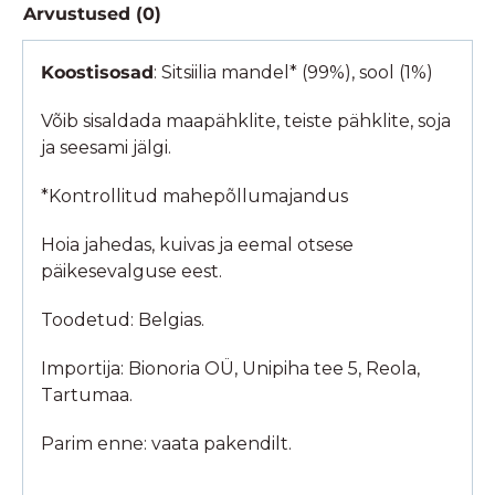
Arvustused (0)
Koostisosad
: Sitsiilia mandel* (99%), sool (1%)
Võib sisaldada maapähklite, teiste pähklite, soja
ja seesami jälgi.
*Kontrollitud mahepõllumajandus
Hoia jahedas, kuivas ja eemal otsese
päikesevalguse eest.
Toodetud: Belgias.
Importija: Bionoria OÜ, Unipiha tee 5, Reola,
Tartumaa.
Parim enne: vaata pakendilt.