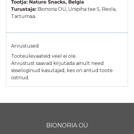
Tootja: Nature Snacks, Belgia
Turustaja:
Bionoria OÜ, Unipiha tee 5, Reola,
Tartumaa.
Arvustused
Tooteülevaateid veel ei ole.
Arvustust saavad kirjutada ainult need
sisseloginud kasutajad, kes on antud toote
ostnud.
BIONORIA OÜ