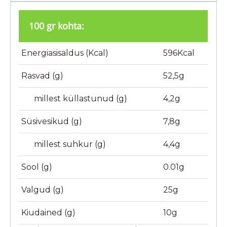
100 gr kohta:
Energiasisaldus (Kcal)
596Kcal
Rasvad (g)
52,5g
millest küllastunud (g)
4,2g
Süsivesikud (g)
7,8g
millest suhkur (g)
4,4g
Sool (g)
0.01g
Valgud (g)
25g
Kiudained (g)
10g