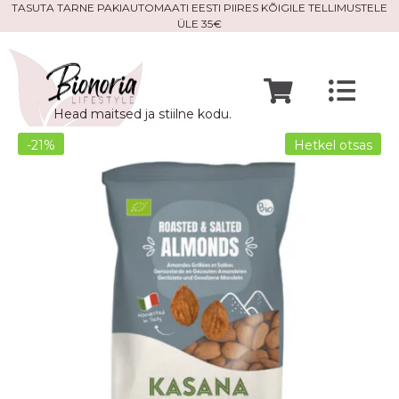
Skip
TASUTA TARNE PAKIAUTOMAATI EESTI PIIRES KÕIGILE TELLIMUSTELE
ÜLE 35€
to
content
Togg
Head maitsed ja stiilne kodu.
Navi
Avaleht
-21%
Hetkel otsas
Mine po
Meist
Kontak