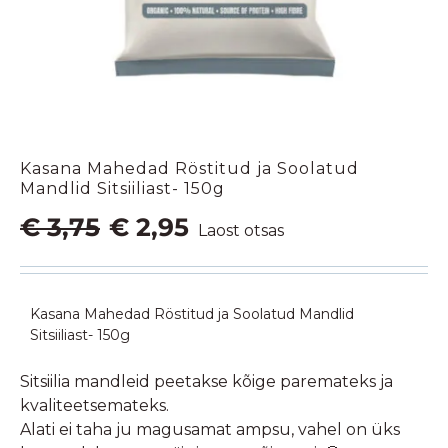
Kasana Mahedad Röstitud ja Soolatud
Mandlid Sitsiiliast- 150g
Algne
Praegune
€
3,75
€
2,95
Laost otsas
hind
hind
oli:
on:
€ 3,75.
€ 2,95.
Kasana Mahedad Röstitud ja Soolatud Mandlid
Sitsiiliast- 150g
Sitsiilia mandleid peetakse kõige paremateks ja
kvaliteetsemateks.
Alati ei taha ju magusamat ampsu, vahel on üks