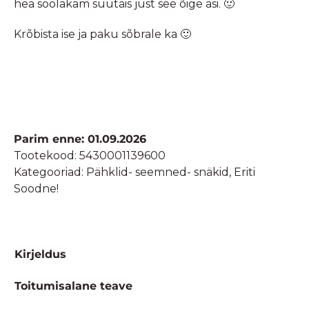
hea soolakam suutäis just see õige asi. 🙂
Krõbista ise ja paku sõbrale ka 🙂
Parim enne: 01.09.2026
Tootekood:
5430001139600
Kategooriad:
Pähklid- seemned- snäkid
,
Eriti
Soodne!
Kirjeldus
Toitumisalane teave