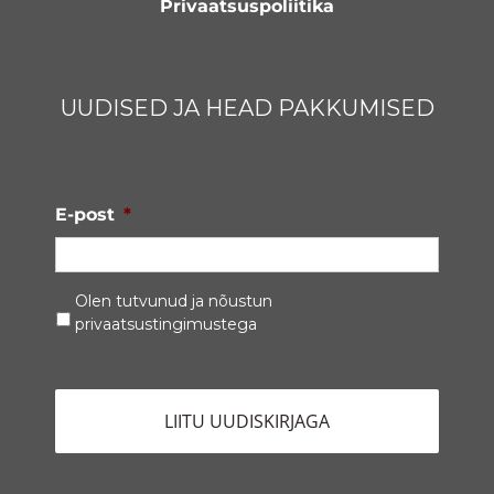
Privaatsuspoliitika
UUDISED JA HEAD PAKKUMISED
E-post
*
Privaatsustingimused
*
Olen tutvunud ja nõustun
privaatsustingimustega