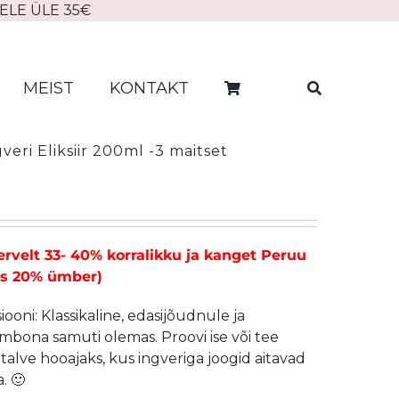
ELE ÜLE 35€
MEIST
KONTAKT
eri Eliksiir 200ml -3 maitset
e
rvelt 33- 40% korralikku ja kanget Peruu
bes 20% ümber)
ooni: Klassikaline, edasijõudnule ja
bona samuti olemas. Proovi ise või tee
talve hooajaks, kus ingveriga joogid aitavad
. 🙂