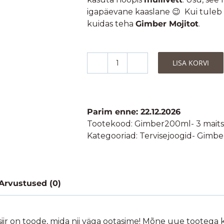
igapäevane kaaslane 😉 Kui tuleb aga
kuidas teha
Gimber Mojitot
.
LISA KORVI
Gimber
The
Original-
Mahe
Parim enne: 22.12.2026
Ingveri
Tootekood:
Gimber200ml- 3 maits
Eliksiir
Kategooriad:
Tervisejoogid- Gimbe
200ml
-3
maitset
kogus
Arvustused (0)
iir on toode, mida nii väga ootasime! Mõne uue tootega k