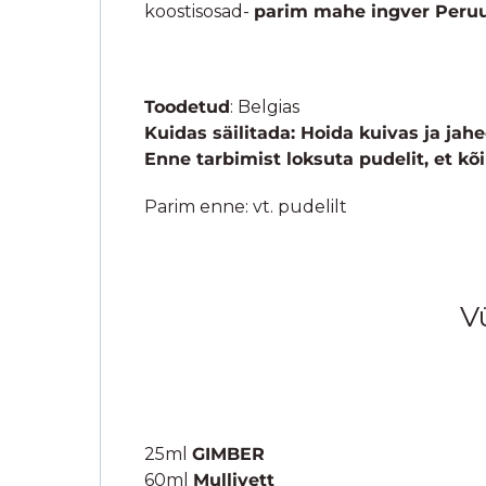
koostisosad-
parim mahe ingver Peruus
Toodetud
: Belgias
Kuidas säilitada: Hoida kuivas ja jah
Enne tarbimist loksuta pudelit, et k
Parim enne: vt. pudelilt
V
25ml
GIMBER
60ml
Mullivett