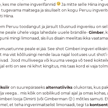
, kes me oleme ingverifännid
Ja mitte selle Hiina ingv
 tugevama maitsega ja sisuliselt on kogu Peruu ingverit
i Hiina.
em Peruu toodangut ja järsult tõusnud ingveriisu on se
tusime peale ühele väga lahedale uuele brändile-
Gimber
, 
ii mingi limonaad, siis ilus disain meelitas ikka vaatama
musetunne peale ei jää. See shot Gimberi ingveri eliksiiri
t ma vist kõõlusingi nende laua najal lootuses uut shot’i
eeldivad. Jood mulliveega või kuuma veega võ teed kokteil
al eriti on see nii kihvt kingitus, mis taas kord ei vaja t
iksiir
on suurepäraseks
alternatiiviks
olukorras, kus pak
lja veega… mis kõik on sobilikud omal ajal ja omas koha
beri looja Dimirti (või Gimberman 🙂 ) mõtles samuti. Et m
mel, et teha ingverimaitselist limonaadi, tegi ta
kontsent