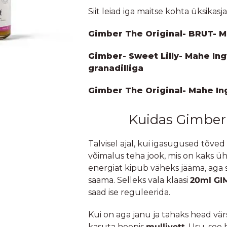
Siit leiad iga maitse kohta üksikasja
Gimber The Original- BRUT- Ma
Gimber- Sweet Lilly- Mahe Ingv
granadilliga
Gimber The Original- Mahe Ing
Kuidas Gimberi 
Talvisel ajal, kui igasugused tõved 
võimalus teha jook, mis on kaks üh
energiat kipub väheks jääma, aga s
saama. Selleks vala klaasi
20ml GI
saad ise reguleerida.
Kui on aga janu ja tahaks head vär
kasuta hoopis
mullivett
. Usu, see