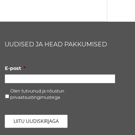
UUDISED JA HEAD PAKKUMISED
E-post
*
Privaatsustingimused
*
Olen tutvunud ja nõustun
privaatsustingimustega