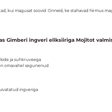
tsustad, kui magusat soovid. Onneid, ke stahavad hirmus mag
as Gimberi ingveri eliksiiriga Mojitot valmi
kkide ja suhkruveega
d on omavahel segunenud
uivatatud ingveriga