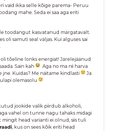
eri vaid ikka selle kõige parema- Peruu
oodang mahe. Seda ei saa aga eriti
lle toodangut kasvatanud märgatavalt.
kes oli samuti seal väljas. Kui alguses sai
.
 oli tõeline lonks energiat! Järelejäänud
 saada. Sain kah
Aga no ma nii harva
e jne. Kuidas? Me näitame kindlasti
Ja
olmulapi olemasolu
utud jookide valik piirdub alkoholi,
s, aga vahel on tunne nagu tahaks midagi
ingit head varianti ei olnud, siis tuli
raadi
, kus on sees kõik eriti head