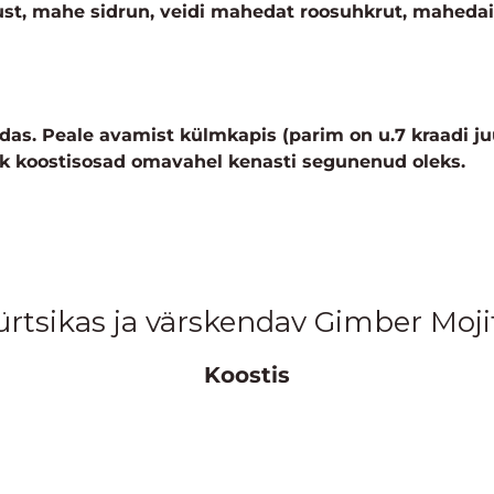
t, mahe sidrun, veidi mahedat roosuhkrut, mahedaid
edas. Peale avamist külmkapis (parim on u.7 kraadi juu
õik koostisosad omavahel kenasti segunenud oleks.
ürtsikas ja värskendav Gimber Moji
Koostis