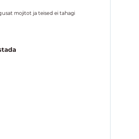
usat mojitot ja teised ei tahagi
stada