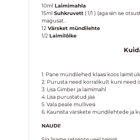
10ml
Laimimahla
15ml
Suhkruvett
( 1/1 ) (aga siin ise o
magusat…
12
Värsket mündilehte
1/2
Laimilõike
Kuid
1: Pane mündilehed klaasi koos laimitü
2: Purusta need korralikult kuni nee
3: Lisa Gimber ja laimimahl
4: Lisa purustatud jää
5: Vala peale mullivesi
6: Kaunista värskete mündilehtede ja k
NAUDI!
Siia lisame retsepte veel teisigi!