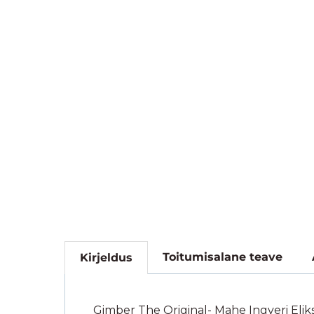
Toitumisalane teave
Kirjeldus
Gimber The Original- Mahe Ingveri Eliks