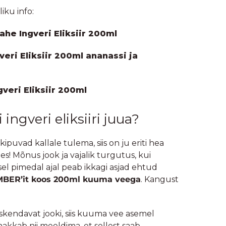
liku info:
he Ingveri Eliksiir 200ml
eri Eliksiir 200ml ananassi ja
veri Eliksiir 200ml
ingveri eliksiiri juua?
kipuvad kallale tulema, siis on ju eriti hea
es! Mõnus jook ja vajalik turgutus, kui
el pimedal ajal peab ikkagi asjad ehtud
MBER’it koos 200ml kuuma veega
. Kangust
skendavat jooki, siis kuuma vee asemel
 hakkab nii meeldima, et sellest saab