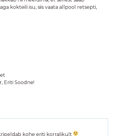
 kokteili isu, siis vaata allpool retsepti,
et
r
,
Eriti Soodne!
ripeldab kohe eriti korralikult