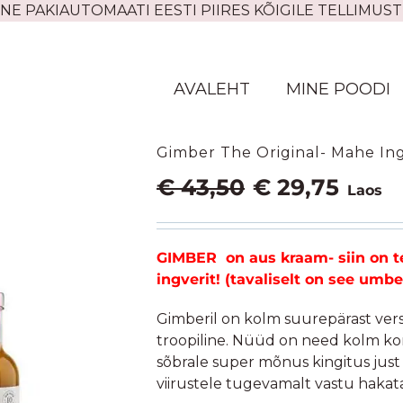
NE PAKIAUTOMAATI EESTI PIIRES KÕIGILE TELLIMUST
AVALEHT
MINE POODI
Gimber The Original- Mahe Ingv
Algne
Praegun
€
43,50
€
29,75
Laos
hind
hind
oli:
on:
€ 43,50.
€ 29,75.
GIMBER on aus kraam- siin on te
ingverit! (tavaliselt on see um
Gimberil on kolm suurepärast versi
troopiline. Nüüd on need kolm kom
sõbrale super mõnus kingitus just 
viirustele tugevamalt vastu hakata