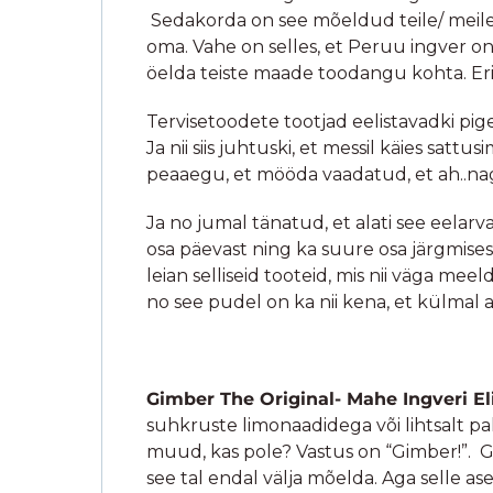
Sedakorda on see mõeldud teile/ meile
oma. Vahe on selles, et Peruu ingver on
öelda teiste maade toodangu kohta. Erit
Tervisetoodete tootjad eelistavadki
pig
Ja nii siis juhtuski, et messil käies sat
peaaegu, et mööda vaadatud, et ah..nagun
Ja no jumal tänatud, et alati see eelarva
osa päevast ning ka suure osa järgmises
leian selliseid tooteid, mis nii väga m
no see pudel on ka nii kena, et külmal aj
Gimber The Original- Mahe Ingveri El
suhkruste limonaadidega või lihtsalt pa
muud, kas pole? Vastus on “Gimber!”. Gim
see tal endal välja mõelda. Aga selle ase