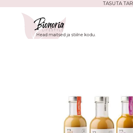
Skip
TASUTA TAR
to
content
Head maitsed ja stiilne kodu.