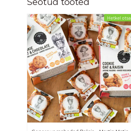
Seotud tooted
Hetkel otsa