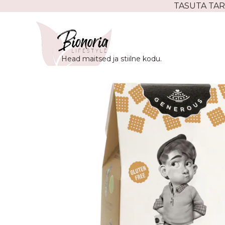
Skip
TASUTA TAR
to
content
Head maitsed ja stiilne kodu.