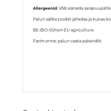
Allergeenid
: Võib esineda sarapuupähkl
Palun säilita toodet jahedas ja kuivas k
BE-BIO-01/non-EU agriculture
Parim enne: palun vaata pakendilt.