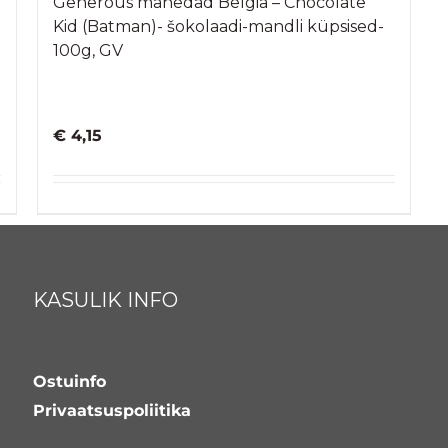
Generous mahedad Belgia – Chocolate
Kid (Batman)- šokolaadi-mandli küpsised-
100g, GV
€
4,15
KASULIK INFO
Ostuinfo
Privaatsuspoliitika