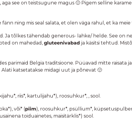
ga see on teistsugune magus 🙂 Pigem selline karamellisee
e fänn ning mis seal salata, et olen väga rahul, et ka me
d. Ja tõlkes tähendab generous- lahke/ helde. See on nen
tooted on mahedad,
gluteenivabad
ja käsitsi tehtud. Mis
es parimaid Belgia traditsioone. Püüavad mitte raisata ja
lati katsetatakse midagi uut ja põnevat 🙂
jahu*, riis*, kartulijahu*), roosuhkur*, , sool.
ka*), või* (
piim
), roosuhkur*, psüllium*, küpsetuspulber (
sainena toiduainetes, maisitärklis*) sool.