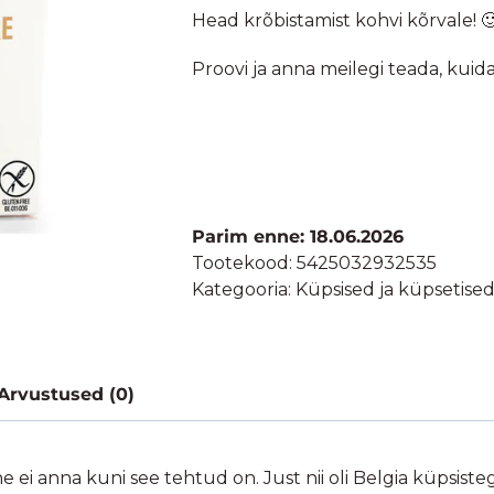
Head krõbistamist kohvi kõrvale! 
Proovi ja anna meilegi teada, kuid
Parim enne: 18.06.2026
Tootekood:
5425032932535
Kategooria:
Küpsised ja küpsetise
Arvustused (0)
ei anna kuni see tehtud on. Just nii oli Belgia küpsisteg