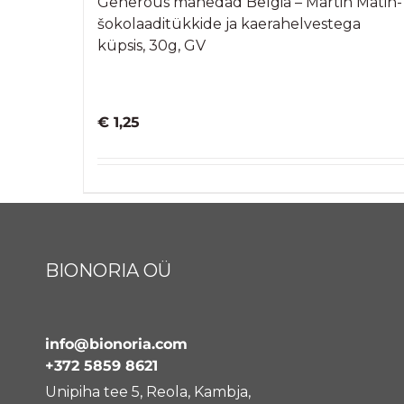
Generous mahedad Belgia – Martin Matin-
šokolaaditükkide ja kaerahelvestega
küpsis, 30g, GV
€
1,25
BIONORIA OÜ
info@bionoria.com
+372 5859 8621
Unipiha tee 5, Reola, Kambja,