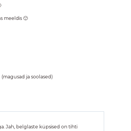

as meeldis 🙂
d (magusad ja soolased)
a. Jah, belglaste küpsised on tihti