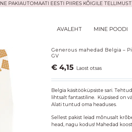
NE PAKIAUTOMAATI EESTI PIIRES KÕIGILE TELLIMUST
AVALEHT
MINE POODI
Generous mahedad Belgia – Pie
GV
€
4,15
Laost otsas
Belgia käsitööküpsiste sari. Tehtu
lihtsalt fantastiline. Küpsised on vä
Alati tuntud oma headuses.
Sellest pakist leiad mõnusalt krõbe
head, nagu kodus! Mahedad koost