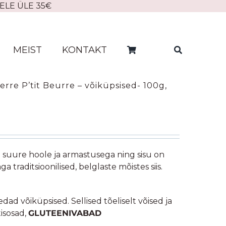
ELE ÜLE 35€
MEIST
KONTAKT
rre P’tit Beurre – võiküpsised- 100g,
d suure hoole ja armastusega ning sisu on
ga traditsioonilised, belglaste mõistes siis.
dad võiküpsised. Sellised tõeliselt võised ja
isosad,
GLUTEENIVABAD