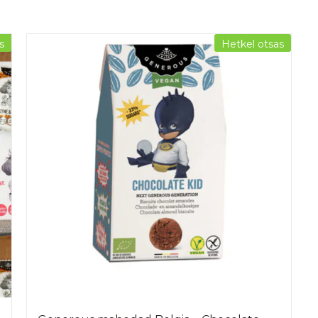
s
Hetkel otsas