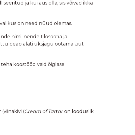
ritud ja kui aus olla, siis võivad ikka
ie valikus on need nüüd olemas.
de nimi, nende filosoofia ja
tõttu peab alati üksjagu ootama uut
 teha koostööd vaid õiglase
viinakivi (
Cream of Tartar
on looduslik