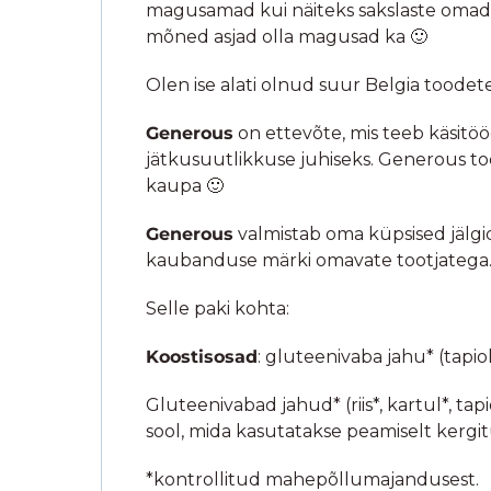
magusamad kui näiteks sakslaste omad, a
mõned asjad olla magusad ka 🙂
Olen ise alati olnud suur Belgia toodet
Generous
on ettevõte, mis teeb käsitöö
jätkusuutlikkuse juhiseks. Generous 
kaupa 🙂
Generous
valmistab oma küpsised jälgid
kaubanduse märki omavate tootjatega. A
Selle paki kohta:
Koostisosad
: gluteenivaba jahu* (tapioki
Gluteenivabad jahud* (riis*, kartul*, tapio
sool, mida kasutatakse peamiselt kergitu
*kontrollitud mahepõllumajandusest.