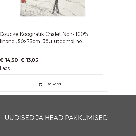
Coucke Köögirätik Chalet Noir- 100%
linane , 50x75cm- Jõuluteemaline
Algne
Praegune
€
14,50
€
13,05
hind
hind
Laos
oli:
on:
€ 14,50.
€ 13,05.
Lisa korvi
UUDISED JA HEAD PAKKUMISED