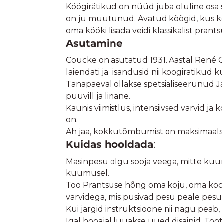
Köögirätikud on nüüd juba oluline osa si
on ju muutunud. Avatud köögid, kus kõ
oma kööki lisada veidi klassikalist prantsu
Asutamine
Coucke on asutatud 1931. Aastal René Co
laiendati ja lisandusid nii köögirätikud k
Tänapäeval ollakse spetsialiseerunud Ja
puuvill ja linane.
Kaunis viimistlus, intensiivsed värvid j
on.
Ah jaa, kokkutõmbumist on maksimaals
Kuidas hooldada
:
Masinpesu olgu sooja veega, mitte kuumag
kuumusel.
Too Prantsuse hõng oma koju, oma kööki
värvidega, mis püsivad pesu peale pes
Kui järgid instruktsioone nii nagu peab, 
Igal hooajal luuakse uued disainid. Too