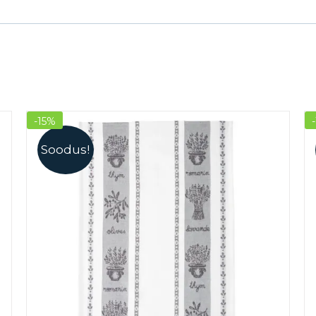
-15%
Soodus!