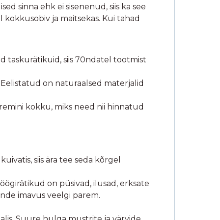
ed sinna ehk ei sisenenud, siis ka see
 kokkusobiv ja maitsekas. Kui tahad
 taskurätikuid, siis 70ndatel tootmist
 Eelistatud on naturaalsed materjalid
paremini kokku, miks need nii hinnatud
ivatis, siis ära tee seda kõrgel
ögirätikud on püsivad, ilusad, erksate
ende imavus veelgi parem.
alis. Suure hulga mustrite ja värvide