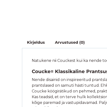
Kirjeldus
Arvustused (0)
Natukene nii Couckest kui ka nende to
Coucke= Klassikaline Prantsus
Nende disainid on inspireeritud prantsl
prantslased on samuti hästi tuntud. Ehk s
Coucke köögirätikud on pehmed, praktilis
Kas teadsid, et on terve hulk kollektsio
kõige paremad ja vastupidavamad. Palju