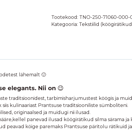
"Tsitruselised"-
100%
Tootekood:
TNO-250-71060-000-
puuvill
Kategooria:
Tekstiilid (köögirätikud
50x75cm
-
kollane
kogus
odetest lähemalt 🙂
e elegants. Nii on
😉
aste traditsioonidest, tarbimisharjumustest köögis ja mui
iis kulinaariast Prantsuse traditsiooniliste sümboliteni.
ed, originaalsed ja muidugi nii ilusad.
nääre,kellel panevad ilusad köögirätikud silma särama ja 
d peavad köige paremaks Prantsuse päritolu rätikuid ja 