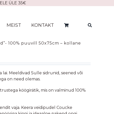
ELE ÜLE 35€
MEIST
KONTAKT
ed”- 100% puuvill 50x75cm – kollane
 lai. Meeldivad Sulle sidrunid, seened või
ega on need olemas.
 tsitrustega köögirätik, mis on valminud 100%
endit vaja. Keera veidipudel Coucke
tenööriga kinni ja ideaalne pakend ongi