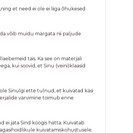
ning et need ei ole ei liiga õhukesed
mida võib muidu märgata nii paljude
illaebemeid täis. Ka see on materjali
ga, kui soovid, et Sinu (veini)klaasid
le Sinulgi ette tulnud, et kuivatad käsi
terjalide värvimine toimub enne
ud ei jäta Sind köögis hätta. Kuivatab
tagasihoidlikule kuivatamiskohustusele.