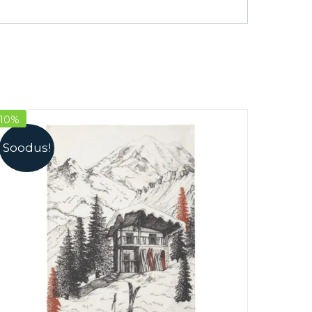
-10%
Soodus!