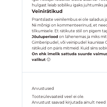
hulgast leiab sobiliku igaks juhtumiks ja
Veinirätikud
Prantslaste veinilembus ei ole saladus j
Nii mõnigi on kommenteerinud, et need o
tilkumisele. Et rätikute stiil on pigem t
Jõuluperiood
on lähenemas ja miks mitte
Gimberipudel, või veinipudel kaunisse 
rätikuid on päris mitmeid. Kuid siins so
On ehk imelik sattuda suurde vaimustu
valikut
🙂
Arvustused
Tooteülevaateid veel ei ole.
Arvustust saavad kirjutada ainult need