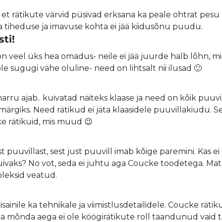
et rätikute värvid püsivad erksana ka peale ohtrat pesu ,
ka tiheduse ja imavuse kohta ei jää kiidusõnu puudu.
sti!
l on veel üks hea omadus- neile ei jää juurde halb lõhn, 
le sugugi vähe oluline- need on lihtsalt nii ilusad 🙂
 marru ajab.. kuivatad näiteks klaase ja need on kõik puuv
ärgiks. Need rätikud ei jäta klaasidele puuvillakiudu. See
ke rätikuid, mis muud 😉
uvillast, sest just puuvill imab kõige paremini. Kas ei o
 kuivaks? No vot, seda ei juhtu aga Coucke toodetega. Ma
oleksid veatud.
isainile ka tehnikale ja viimistlusdetailidele. Coucke rätik
uba mõnda aega ei ole köögirätikute roll taandunud vaid 