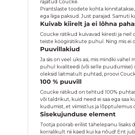
rajatud Coucke.
Prantslaste toodete kohta kinnitatakse, 
ega liiga paksud. Just parajad. Samuti 
Kuivab kiirelt ja ei lõhna paha
Coucke rätikud kuivavad kiiresti ja nei
teiste köögirätikute puhul. Ning mis ei o
Puuvillakiud
Ja siis on veel üks asi, mis mindki vahel
puhul kvaliteedi (või selle puudumise) m
oleksid laitmatult puhtad, proovi Couc
100 % puuvill
Coucke rätikud on tehtud 100% puhtast pu
või taldrikut, kuid need ei saa ega saa
kudumist, et viimistlus ja lõpptulemus 
Sisekujunduse element
Tootja pöörab erilist tähelepanu lisaks d
korralikult nii käed kui ka nõud! Ent j