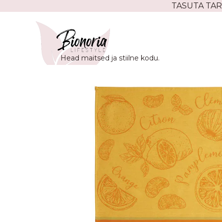
Skip
TASUTA TAR
to
content
Head maitsed ja stiilne kodu.