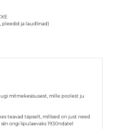
CKE
, pleedid ja laudlinad)
dugi mitmekesisusest, mille poolest ju
kes teavad täpselt, millised on just need
siin ongi lipulaevaks 1930ndatel