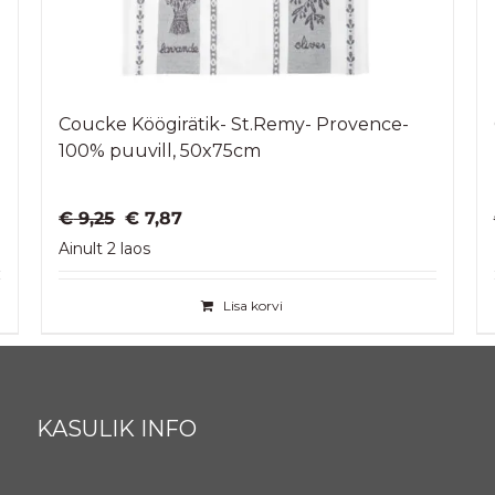
Coucke Köögirätik- St.Remy- Provence-
100% puuvill, 50x75cm
Algne
Praegune
€
9,25
€
7,87
hind
hind
Ainult 2 laos
oli:
on:
€ 9,25.
€ 7,87.
Lisa korvi
KASULIK INFO