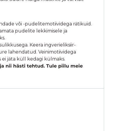
ndade või -pudelitemotiividega rätikuid.
tamata pudelite lekkimisele ja
ks.
ulikkusega. Keera ingverieliksiir-
ure lahendatud. Veinimotiividega
 ei jäta küll kedagi külmaks.
a nii hästi tehtud. Tule piilu meie