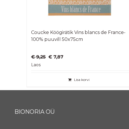
Coucke Köögirätik Vins blancs de France-
100% puuvill 50x75cm
Algne
Praegune
€
9,25
€
7,87
hind
hind
Laos
oli:
on:
€ 9,25.
€ 7,87.
Lisa korvi
BIONORIA OÜ