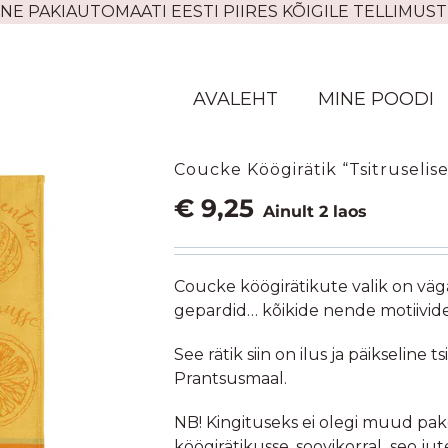
NE PAKIAUTOMAATI EESTI PIIRES KÕIGILE TELLIMUST
AVALEHT
MINE POODI
Coucke Köögirätik “Tsitruselis
€
9,25
Ainult 2 laos
Coucke köögirätikute valik on väga
gepardid… kõikide nende motiivid
See rätik siin on ilus ja päikseline
Prantsusmaal.
NB! Kingituseks ei olegi muud pak
köögirätikusse, soovikorral seo ju