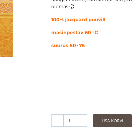
olemas 🙂
100% jacquard puuvill
masinpestav 60 °C
suurus 50×75
LISA KORVI
Coucke
Köögirätik