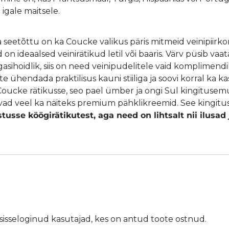
 igale maitsele.
a seetõttu on ka Coucke valikus päris mitmeid veinipiirko
n ideaalsed veinirätikud letil või baaris. Värv püsib vaa
agasihoidlik, siis on need veinipudelitele vaid komplimendi
 ühendada praktilisus kauni stiiliga ja soovi korral ka kas
Coucke rätikusse, seo pael ümber ja ongi Sul kingitusem
bivad veel ka näiteks premium pähklikreemid. See kingitus
sse köögirätikutest, aga need on lihtsalt nii ilusad j
 sisseloginud kasutajad, kes on antud toote ostnud.