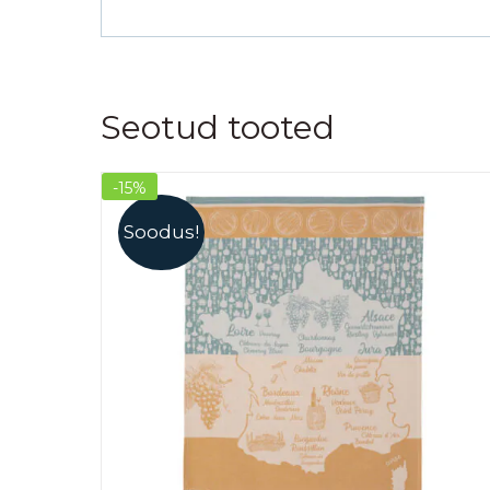
Seotud tooted
-15%
Soodus!