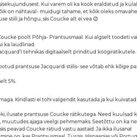
sekujundusest. Kui varem oli ka köök eraldatud ja külalis
ik on nähtaval- muidugi tahame, et kõik oleks omavahel
se stiili ja hõngu, siis Coucke alt ei vea 😉
ucke poolt Põhja- Prantsusmaal. Kui algselt toodeti vaid
ui ka laudlinad.
cquard’I tehnikas digitaalselt prinditud köögirätikutele.
a kootud prantsuse Jacquardi stiilis- see võtab ehk kõige 
elt 5%.
a. Kindlasti ei tohi valgendit kasutada ja kui kuivatad ku
, ilusate prantsuse Coucke rätikutega. Need kuulsad kö
u, muutudes ajaga veelgi pehmemaks. Seetõttu on ka n
siis peavad Coucke rätiud vastu aastaid. Ja ikka ilusana!
tmine on, kas Prantsusmaal, Türgis, Hispaanias või Portug