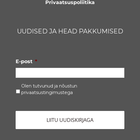
Privaatsuspoliitika
UUDISED JA HEAD PAKKUMISED
E-post
*
Privaatsustingimused
*
Olen tutvunud ja nõustun
privaatsustingimustega