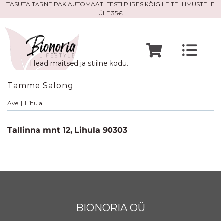
Skip
TASUTA TARNE PAKIAUTOMAATI EESTI PIIRES KÕIGILE TELLIMUSTELE
ÜLE 35€
to
content
Togg
Head maitsed ja stiilne kodu.
Navi
Avaleht
Tamme Salong
Ave
|
Lihula
Mine po
Tallinna mnt 12, Lihula 90303
Meist
Kontak
BIONORIA OÜ