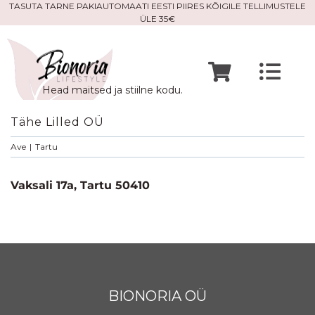
Skip
TASUTA TARNE PAKIAUTOMAATI EESTI PIIRES KÕIGILE TELLIMUSTELE
ÜLE 35€
to
content
Togg
Head maitsed ja stiilne kodu.
Navi
Avaleht
Tähe Lilled OÜ
Ave
|
Tartu
Mine po
Vaksali 17a, Tartu 50410
Meist
Kontak
BIONORIA OÜ