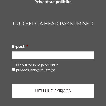
Privaatsuspoliitika
UUDISED JA HEAD PAKKUMISED
E-post
*
Privaatsustingimused
*
Olen tutvunud ja nõustun
privaatsustingimustega