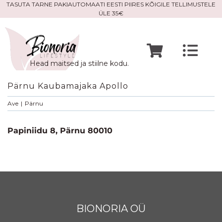
Skip
TASUTA TARNE PAKIAUTOMAATI EESTI PIIRES KÕIGILE TELLIMUSTELE
ÜLE 35€
to
content
Togg
Head maitsed ja stiilne kodu.
Navi
Avaleht
Pärnu Kaubamajaka Apollo
Ave
|
Pärnu
Mine po
Papiniidu 8, Pärnu 80010
Meist
Kontak
BIONORIA OÜ