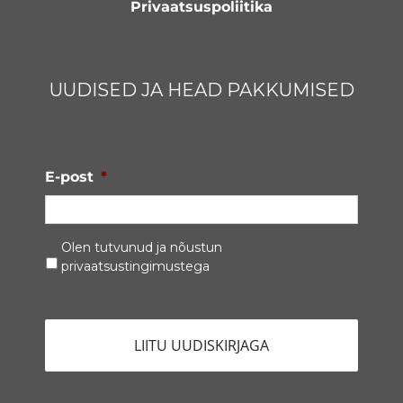
Privaatsuspoliitika
UUDISED JA HEAD PAKKUMISED
E-post
*
Privaatsustingimused
*
Olen tutvunud ja nõustun
privaatsustingimustega