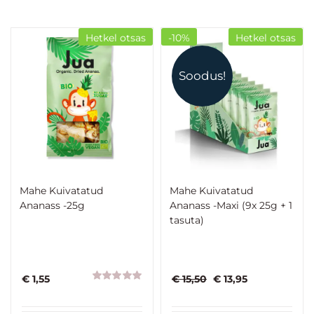
Hetkel otsas
-10%
Hetkel otsas
Soodus!
Mahe Kuivatatud
Mahe Kuivatatud
Ananass -25g
Ananass -Maxi (9x 25g + 1
tasuta)
Algne
Praegune
€
1,55
€
15,50
€
13,95
Hinnanguga
hind
hind
5.00
/ 5
oli:
on: