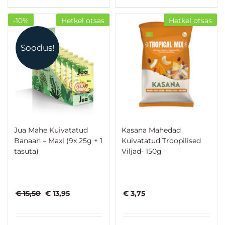
-10%
Hetkel otsas
Hetkel otsas
Soodus!
Jua Mahe Kuivatatud
Kasana Mahedad
Banaan – Maxi (9x 25g + 1
Kuivatatud Troopilised
tasuta)
Viljad- 150g
Algne
Praegune
€
15,50
€
13,95
€
3,75
hind
hind
oli:
on:
€ 15,50.
€ 13,95.