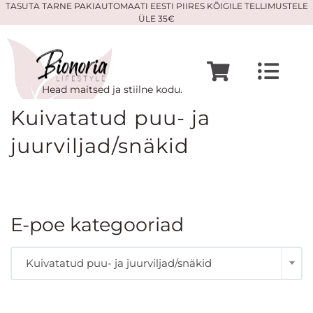
Skip
TASUTA TARNE PAKIAUTOMAATI EESTI PIIRES KÕIGILE TELLIMUSTELE
ÜLE 35€
to
content
Togg
Head maitsed ja stiilne kodu.
Navi
Avaleht
Kuivatatud puu- ja
juurviljad/snäkid
Mine poodi
Meist
E-poe kategooriad

Kontakt
Kuivatatud puu- ja juurviljad/snäkid