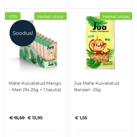
€ 2,75.
€ 1,85.
-10%
Hetkel otsas
Hetkel otsas
Soodus!
Mahe Kuivatatud Mango
Jua Mahe Kuivatatud
– Maxi (9x 25g + 1 tasuta)
Banaan -25g
Algne
Praegune
€
15,50
€
13,95
€
1,55
hind
hind
oli:
on:
€ 15,50.
€ 13,95.