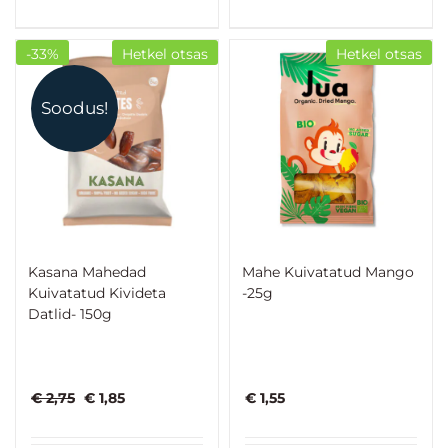
€ 15,50.
€ 13,95.
-33%
Hetkel otsas
Hetkel otsas
Soodus!
Kasana Mahedad
Mahe Kuivatatud Mango
Kuivatatud Kivideta
-25g
Datlid- 150g
Algne
Praegune
€
2,75
€
1,85
€
1,55
hind
hind
oli:
on: