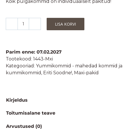
Kõik pulgakommid on individuaalselt pakitud!
LISA KORVI
Puuviljamaitselised
mahedad
pulgakommid
40tk
Parim enne: 07.02.2027
(12
Tootekood:
1443-Mxi
pakki)
Kategooriad:
Yummikommid - mahedad kommid ja
Maxi
kummikommid
,
Eriti Soodne!
,
Maxi-pakid
kogus
Kirjeldus
Toitumisalane teave
Arvustused (0)