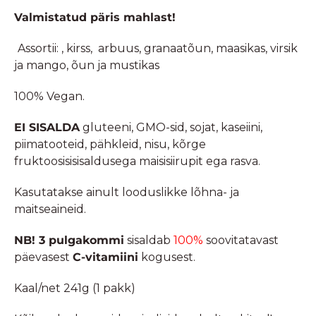
Valmistatud päris mahlast!
Assortii: , kirss, arbuus, granaatõun, maasikas, virsik
ja mango, õun ja mustikas
100% Vegan.
EI SISALDA
gluteeni, GMO-sid, sojat, kaseiini,
piimatooteid, pähkleid, nisu, kõrge
fruktoosisisisaldusega maisisiirupit ega rasva.
Kasutatakse ainult looduslikke lõhna- ja
maitseaineid.
NB! 3 pulgakommi
sisaldab
100%
soovitatavast
päevasest
C-vitamiini
kogusest.
Kaal/net 241g (1 pakk)