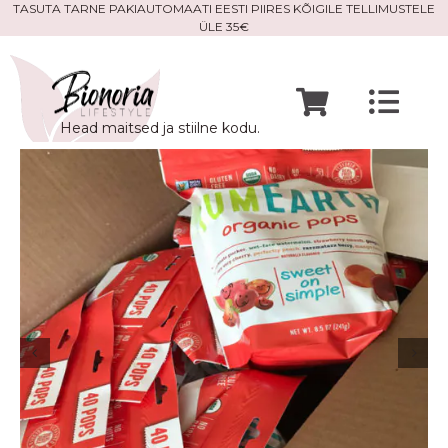
Skip
TASUTA TARNE PAKIAUTOMAATI EESTI PIIRES KÕIGILE TELLIMUSTELE
ÜLE 35€
to
content
Togg
Head maitsed ja stiilne kodu.
Navi
Avaleht
Mine po
Meist
Kontak