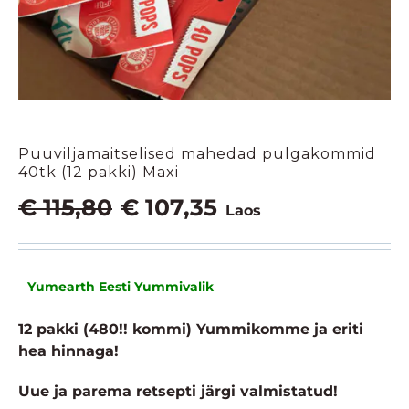
Puuviljamaitselised mahedad pulgakommid
40tk (12 pakki) Maxi
Algne
Praegune
€
115,80
€
107,35
Laos
hind
hind
oli:
on:
€ 115,80.
€ 107,35.
Yumearth Eesti Yummivalik
12 pakki (480!! kommi) Yummikomme ja eriti
hea hinnaga!
Uue ja parema retsepti järgi valmistatud!