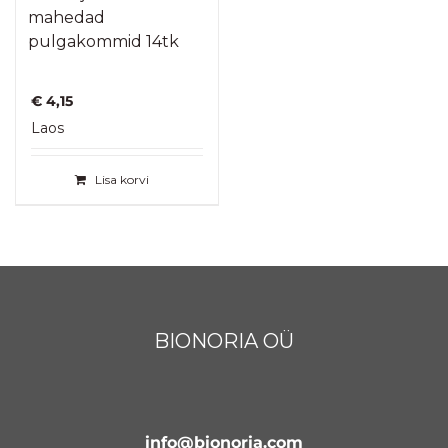
mahedad
pulgakommid 14tk
€
4,15
Laos
Lisa korvi
BIONORIA OÜ
info@bionoria.com