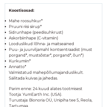
Koostisosad:
Mahe roosuhkur*
Pruuni riisi siirup*
Sidrunhape (peedisuhkrust)
Askorbiinhape (C-vitamiin)
Looduslikud lõhna- ja maitseained
Puu- ja juurviljamahl kontsentraadist (must
porgand*, mustsõstar*, porgand*, õun*)
Kurkumiin*
Annatto*
Valmistatud mahepõllumajanduslikult.
Säilitada kuivas ja jahedas.
Parim enne: 24 kuud alates tootmisest
Tootja: YumEarth Inc. (USA).
Turustaja: Bionoria OÜ, Unipiha tee 5, Reola,
Tartumaa.