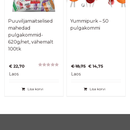
Puuviljamaitselised
Yummipurk – 50
mahedad
pulgakommi
pulgakommid-
620g/net, vähemalt
100tk
Algne
Praegune
€
22,70
€
18,75
€
14,75
Hinnanguga
hind
hind
Laos
Laos
5.00
/ 5
oli:
on:
€ 18,75.
€ 14,75.
Lisa korvi
Lisa korvi