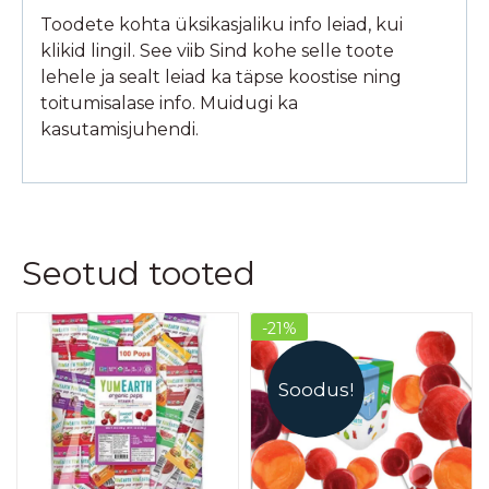
Toodete kohta üksikasjaliku info leiad, kui
klikid lingil. See viib Sind kohe selle toote
lehele ja sealt leiad ka täpse koostise ning
toitumisalase info. Muidugi ka
kasutamisjuhendi.
Seotud tooted
-21%
Soodus!