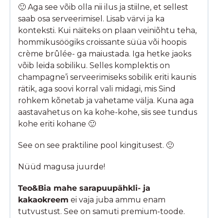
🙂 Aga see võib olla nii ilus ja stiilne, et sellest
saab osa serveerimisel. Lisab värvi ja ka
konteksti. Kui näiteks on plaan veiniõhtu teha,
hommikusöögiks croissante süüa või hoopis
crème brûlée- ga maiustada. Iga hetke jaoks
võib leida sobiliku. Selles komplektis on
champagne’i serveerimiseks sobilik eriti kaunis
rätik, aga soovi korral vali midagi, mis Sind
rohkem kõnetab ja vahetame välja. Kuna aga
aastavahetus on ka kohe-kohe, siis see tundus
kohe eriti kohane 🙂
See on see praktiline pool kingitusest. 🙂
Nüüd magusa juurde!
Teo&Bia mahe sarapuupähkli- ja
kakaokreem
ei vaja juba ammu enam
tutvustust. See on samuti premium-toode.