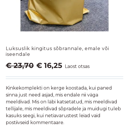
Luksuslik kingitus sõbrannale, emale või
iseendale
Algne
Praegune
€
23,70
€
16,25
Laost otsas
hind
hind
oli:
on:
€ 23,70.
€ 16,25.
Kinkekomplekti on kerge koostada, kui paned
sinna just need asjad, mis endale nii väga
meeldivad. Mis on läbi katsetatud, mis meeldivad
tellijale, mis meeldivad sõpradele ja muidugi tuleb
kasuks seegi, kui netiavarustest leiad vaid
postiivseid kommentaare.