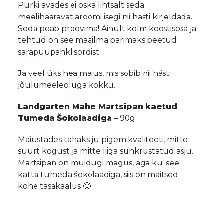
Purki avades ei oska lihtsalt seda
meelihaaravat aroomi isegi nii hästi kirjeldada.
Seda peab proovima! Ainult kolm koostisosa ja
tehtud on see maailma parimaks peetud
sarapuupähklisordist.
Ja veel üks hea maius, mis sobib nii hästi
jõulumeeleoluga kokku.
Landgarten Mahe Martsipan kaetud
Tumeda Šokolaadiga
– 90g
Maiustades tahaks ju pigem kvaliteeti, mitte
suurt kogust ja mitte liiga suhkrustatud asju.
Martsipan on muidugi magus, aga kui see
katta tumeda šokolaadiga, siis on maitsed
kohe tasakaalus 🙂