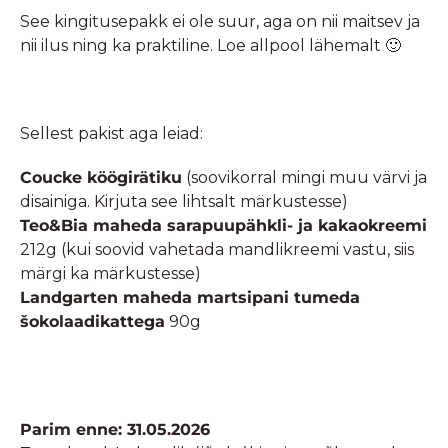
See kingitusepakk ei ole suur, aga on nii maitsev ja
nii ilus ning ka praktiline. Loe allpool lähemalt 🙂
Sellest pakist aga leiad:
Coucke köögirätiku
(soovikorral mingi muu värvi ja
disainiga. Kirjuta see lihtsalt märkustesse)
Teo&Bia maheda sarapuupähkli- ja kakaokreemi
212g (kui soovid vahetada mandlikreemi vastu, siis
märgi ka märkustesse)
Landgarten maheda martsipani tumeda
šokolaadikattega
90g
Parim enne: 31.05.2026