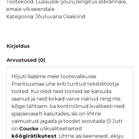
Tootekood:
Luksuslik (jõulu)kingitus sõbrannale,
emale või iseendale
Kategooria:
Jõuluvana Osakond
Kirjeldus
Arvustused (0)
Hiljuti lisasime meie tootevalikusse
Prantsusmaa ühe eriti tuntud tekstiilitootja
tooted. Kui oled neid tooteid ise katsuda
saanud ja neid kirkaid värve näinud ning mis
kõige tähtsam- ka kontrollinud kvaliteeti neid
igapäevaselt kasutades, siis on lihtne
vaimustust jagada ja toodet soovitada 🙂 Jutt
on
Coucke
ülikvaliteetsetest
köögirätikutest
. Lihtne asi iseenesest, eksju