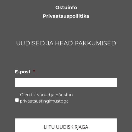
Ostuinfo
Privaatsuspoliitika
UUDISED JA HEAD PAKKUMISED
E-post
*
Privaatsustingimused
*
Olen tutvunud ja nõustun
privaatsustingimustega