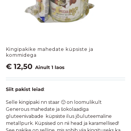
Kingipakike mahedate küpsiste ja
kommidega
€
12,50
Ainult 1 laos
Siit pakist leiad
:
Selle kingipaki nn staar 🙂 on loomulikult
Generous mahedate ja šokolaadiga
gluteenivabade küpsiste ilus jõuluteemaline
metallpurk. Küpsised on nii head ja karamellised!
See pakike on selline, mis sobib viia kingituseks ka