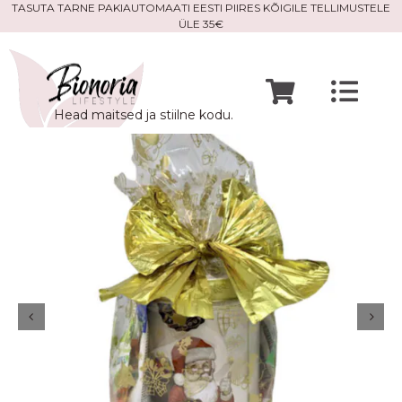
Skip
TASUTA TARNE PAKIAUTOMAATI EESTI PIIRES KÕIGILE TELLIMUSTELE
ÜLE 35€
to
content
Togg
Head maitsed ja stiilne kodu.
Navi
Avaleht
Mine po
Meist
Kontak