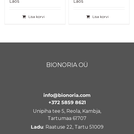
Laos
Laos
5.00
/ 5
oli:
on:
€ 18,75.
€ 14,75.
Lisa korvi
Lisa korvi
BIONORIA OÜ
info@bionoria.com
+372 5859 8621
Unipiha tee 5, Reola, Kambja,
Tartumaa 61707
Ladu
: Raatuse 22, Tartu 51009