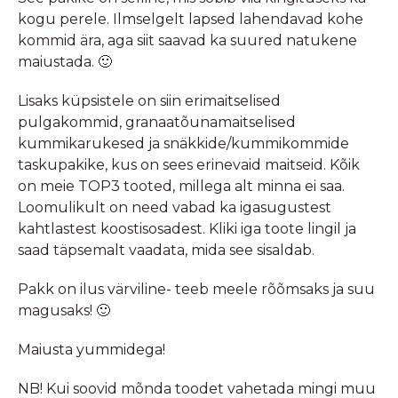
kogu perele. Ilmselgelt lapsed lahendavad kohe
kommid ära, aga siit saavad ka suured natukene
maiustada. 🙂
Lisaks küpsistele on siin erimaitselised
pulgakommid, granaatõunamaitselised
kummikarukesed ja snäkkide/kummikommide
taskupakike, kus on sees erinevaid maitseid. Kõik
on meie TOP3 tooted, millega alt minna ei saa.
Loomulikult on need vabad ka igasugustest
kahtlastest koostisosadest. Kliki iga toote lingil ja
saad täpsemalt vaadata, mida see sisaldab.
Pakk on ilus värviline- teeb meele rõõmsaks ja suu
magusaks! 🙂
Maiusta yummidega!
NB! Kui soovid mõnda toodet vahetada mingi muu