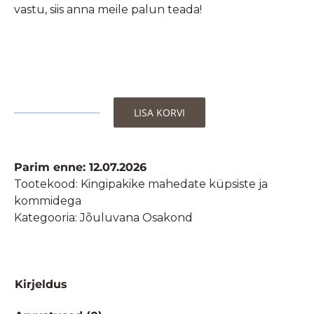
vastu, siis anna meile palun teada!
LISA KORVI
Kingipakike
mahedate
küpsiste
Parim enne: 12.07.2026
ja
Tootekood:
Kingipakike mahedate küpsiste ja
kommidega
kommidega
kogus
Kategooria:
Jõuluvana Osakond
Kirjeldus