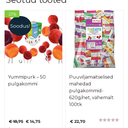
-21%
Soodus!
Yummipurk – 50
Puuviljamaitselised
pulgakommi
mahedad
pulgakommid-
620g/net, vähemalt
100tk
Algne
Praegune
€
18,75
€
14,75
€
22,70
hind
hind
Hinnanguga