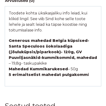
Arvustused (0)
Toodete kohta üksikasjaliku info leiad, kui
klikid lingil. See viib Sind kohe selle toote
lehele ja sealt leiad ka täpse koostise ning
toitumisalase info.
Generous mahedad Belgia küpsised-
Santa Speculoos šokolaadiga
(jõuluküpsis/piparkook)- 120g, GV
Puuviljasnäkid-kummikommid, mahedad
– 19,8g- taskupakike
Mahedad Kummikarukesed
– 50g
5 erimaitselist mahedat pulgakomm
i
Seotud tooted