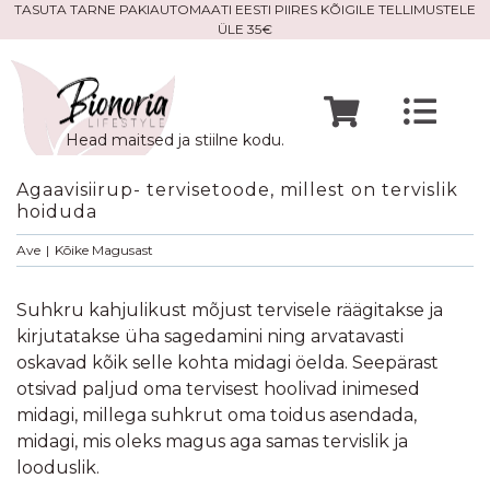
Skip
TASUTA TARNE PAKIAUTOMAATI EESTI PIIRES KÕIGILE TELLIMUSTELE
ÜLE 35€
to
content
Togg
Head maitsed ja stiilne kodu.
Navi
Avaleht
Agaavisiirup- tervisetoode, millest on tervislik
hoiduda
Mine po
Ave
|
Kõike Magusast
Suhkru kahjulikust mõjust tervisele räägitakse ja
Meist
kirjutatakse üha sagedamini ning arvatavasti
oskavad kõik selle kohta midagi öelda. Seepärast
otsivad paljud oma tervisest hoolivad inimesed
Kontak
midagi, millega suhkrut oma toidus asendada,
midagi, mis oleks magus aga samas tervislik ja
looduslik.