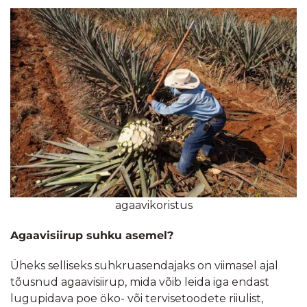
agaavikoristus
Agaavisiirup suhku asemel?
Üheks selliseks suhkruasendajaks on viimasel ajal
tõusnud agaavisiirup, mida võib leida iga endast
lugupidava poe öko- või tervisetoodete riiulist,