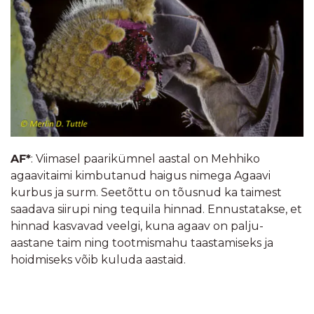
AF*
: Viimasel paarikümnel aastal on Mehhiko
agaavitaimi kimbutanud haigus nimega Agaavi
kurbus ja surm. Seetõttu on tõusnud ka taimest
saadava siirupi ning tequila hinnad. Ennustatakse, et
hinnad kasvavad veelgi, kuna agaav on palju-
aastane taim ning tootmismahu taastamiseks ja
hoidmiseks võib kuluda aastaid.