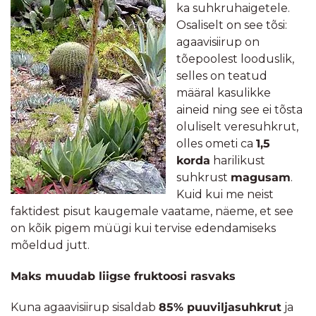
ka suhkruhaigetele.
Osaliselt on see tõsi:
agaavisiirup on
tõepoolest looduslik,
selles on teatud
määral kasulikke
aineid ning see ei tõsta
oluliselt veresuhkrut,
olles ometi ca
1,5
korda
harilikust
suhkrust
magusam
.
Kuid kui me neist
faktidest pisut kaugemale vaatame, näeme, et see
on kõik pigem müügi kui tervise edendamiseks
mõeldud jutt.
Maks muudab liigse fruktoosi rasvaks
Kuna agaavisiirup sisaldab
85% puuviljasuhkrut
ja