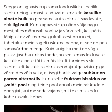
Seega on agaavisiirup sama looduslik kui harilik
suhkur ning temast saadavate tervisele
kasulike
ainete hulk
on pea sama kui suhkrust saadavate,
ehk
ligi null
. Kuna agaavisiirup näeb välja nagu
mesi, olles mõnusalt voolav ja värvuselt, kas päris
läbipaistev või merevaigukollasest pruunini,
tahetakse meid sageli uskuma panna, et see on pea
samavõrdne meega. Kuid kuigi ka mesi on väga
puuviljasuhkrurikas toode, on see temas leiduvate
kasulike ainete tõttu mõistlikult tarbides siiski
suhteliselt kasulik suhkruasendaja. Agaavisiirupiga
võrreldes võib väita, et isegi harilik valge
suhkur on
parem alternatiiv
, kuna selle
fruktoosisisaldus on
„vaid“ pool
ning teine pool annab meie rakkudele
energiat, kui me seda vajame, mitte ei muundu
kohe rasvaks kehas.