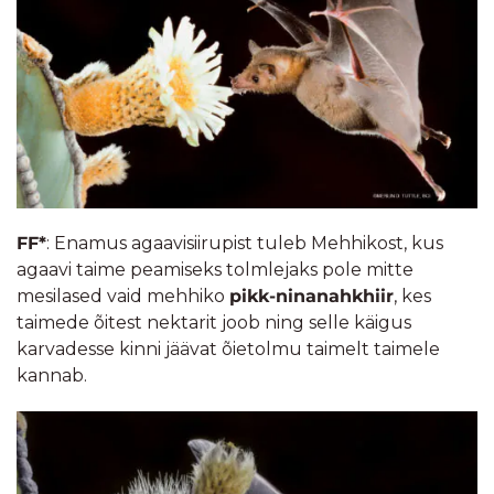
FF*
: Enamus agaavisiirupist tuleb Mehhikost, kus
agaavi taime peamiseks tolmlejaks pole mitte
mesilased vaid mehhiko
pikk-ninanahkhiir
, kes
taimede õitest nektarit joob ning selle käigus
karvadesse kinni jäävat õietolmu taimelt taimele
kannab.