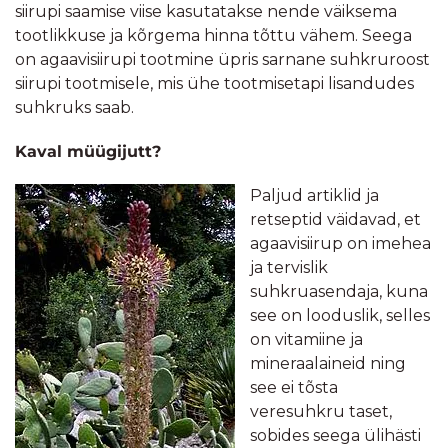
siirupi saamise viise kasutatakse nende väiksema
tootlikkuse ja kõrgema hinna tõttu vähem. Seega
on agaavisiirupi tootmine üpris sarnane suhkruroost
siirupi tootmisele, mis ühe tootmisetapi lisandudes
suhkruks saab.
Kaval müügijutt?
Paljud artiklid ja
retseptid väidavad, et
agaavisiirup on imehea
ja tervislik
suhkruasendaja, kuna
see on looduslik, selles
on vitamiine ja
mineraalaineid ning
see ei tõsta
veresuhkru taset,
sobides seega ülihästi