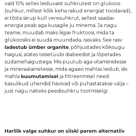
vaid 15% selles leiduvaist suhkrutest on glükoos
(suhkur, millest kõik keha rakud energiat toodavad),
ei tõsta siirup küll veresuhkrut, sellest saadav
energia peab aga kusagile ju minema. Ja nagu
teame, muudab maks liigse fruktoosi, mida ta
glükoosiks ei suuda muundada, rasvaks. See rasv
ladestub ümber organite
, põhjustades kõiksugu
haigusi, alates teisetüübi diabeedist ja lõpetades
südamehaigustega. Mis puutub aga vitamiinidesse
ja mineraalainetesse, mida agaavi mahlas leidub, siis
mahla
kuumutamisel
ja filtreerimisel need
kasulikud ühendid hävivad või puhastatakse välja –
just nagu näiteks peedisuhkru tootmiselgi.
Harilik valge suhkur on siiski parem alternatiiv