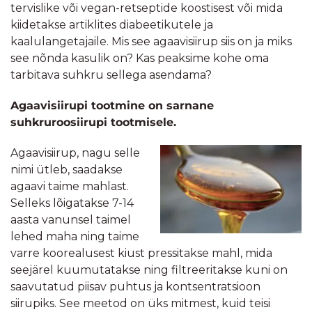
tervislike või vegan-retseptide koostisest või mida
kiidetakse artiklites diabeetikutele ja
kaalulangetajaile. Mis see agaavisiirup siis on ja miks
see nõnda kasulik on? Kas peaksime kohe oma
tarbitava suhkru sellega asendama?
Agaavisiirupi tootmine on sarnane
suhkruroosiirupi tootmisele.
Agaavisiirup, nagu selle
nimi ütleb, saadakse
agaavi taime mahlast.
Selleks lõigatakse 7-14
aasta vanunsel taimel
lehed maha ning taime
varre koorealusest kiust pressitakse mahl, mida
seejärel kuumutatakse ning filtreeritakse kuni on
saavutatud piisav puhtus ja kontsentratsioon
siirupiks. See meetod on üks mitmest, kuid teisi